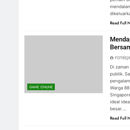
mendalam
dikeluark
Read Full 
Mendap
Bersam
FOT8EJ
Di zaman 
publik. S
pengalam
GAME ONLINE
Warga 88.
Singapore
ideal ide
besar….
Read Full 