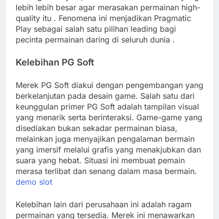
lebih lebih besar agar merasakan permainan high-
quality itu . Fenomena ini menjadikan Pragmatic
Play sebagai salah satu pilihan leading bagi
pecinta permainan daring di seluruh dunia .
Kelebihan PG Soft
Merek PG Soft diakui dengan pengembangan yang
berkelanjutan pada desain game. Salah satu dari
keunggulan primer PG Soft adalah tampilan visual
yang menarik serta berinteraksi. Game-game yang
disediakan bukan sekadar permainan biasa,
melainkan juga menyajikan pengalaman bermain
yang imersif melalui grafis yang menakjubkan dan
suara yang hebat. Situasi ini membuat pemain
merasa terlibat dan senang dalam masa bermain.
demo slot
Kelebihan lain dari perusahaan ini adalah ragam
permainan yang tersedia. Merek ini menawarkan