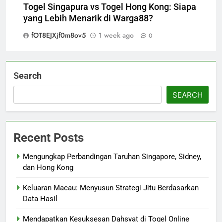
Togel Singapura vs Togel Hong Kong: Siapa
yang Lebih Menarik di Warga88?
fOT8EJXjf0m8ov5
1 week ago
0
Search
SEARCH
Recent Posts
Mengungkap Perbandingan Taruhan Singapore, Sidney,
dan Hong Kong
Keluaran Macau: Menyusun Strategi Jitu Berdasarkan
Data Hasil
Mendapatkan Kesuksesan Dahsyat di Togel Online