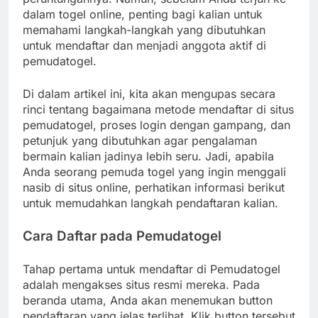
dalam togel online, penting bagi kalian untuk
memahami langkah-langkah yang dibutuhkan
untuk mendaftar dan menjadi anggota aktif di
pemudatogel.
Di dalam artikel ini, kita akan mengupas secara
rinci tentang bagaimana metode mendaftar di situs
pemudatogel, proses login dengan gampang, dan
petunjuk yang dibutuhkan agar pengalaman
bermain kalian jadinya lebih seru. Jadi, apabila
Anda seorang pemuda togel yang ingin menggali
nasib di situs online, perhatikan informasi berikut
untuk memudahkan langkah pendaftaran kalian.
Cara Daftar pada Pemudatogel
Tahap pertama untuk mendaftar di Pemudatogel
adalah mengakses situs resmi mereka. Pada
beranda utama, Anda akan menemukan button
pendaftaran yang jelas terlihat. Klik button tersebut