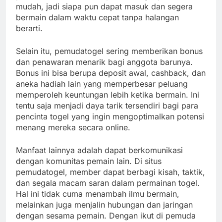
mudah, jadi siapa pun dapat masuk dan segera
bermain dalam waktu cepat tanpa halangan
berarti.
Selain itu, pemudatogel sering memberikan bonus
dan penawaran menarik bagi anggota barunya.
Bonus ini bisa berupa deposit awal, cashback, dan
aneka hadiah lain yang memperbesar peluang
memperoleh keuntungan lebih ketika bermain. Ini
tentu saja menjadi daya tarik tersendiri bagi para
pencinta togel yang ingin mengoptimalkan potensi
menang mereka secara online.
Manfaat lainnya adalah dapat berkomunikasi
dengan komunitas pemain lain. Di situs
pemudatogel, member dapat berbagi kisah, taktik,
dan segala macam saran dalam permainan togel.
Hal ini tidak cuma menambah ilmu bermain,
melainkan juga menjalin hubungan dan jaringan
dengan sesama pemain. Dengan ikut di pemuda