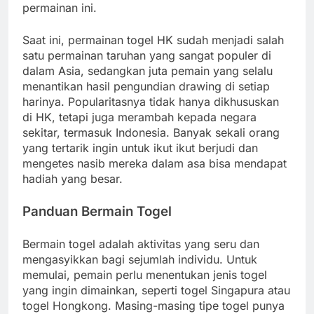
permainan ini.
Saat ini, permainan togel HK sudah menjadi salah
satu permainan taruhan yang sangat populer di
dalam Asia, sedangkan juta pemain yang selalu
menantikan hasil pengundian drawing di setiap
harinya. Popularitasnya tidak hanya dikhususkan
di HK, tetapi juga merambah kepada negara
sekitar, termasuk Indonesia. Banyak sekali orang
yang tertarik ingin untuk ikut ikut berjudi dan
mengetes nasib mereka dalam asa bisa mendapat
hadiah yang besar.
Panduan Bermain Togel
Bermain togel adalah aktivitas yang seru dan
mengasyikkan bagi sejumlah individu. Untuk
memulai, pemain perlu menentukan jenis togel
yang ingin dimainkan, seperti togel Singapura atau
togel Hongkong. Masing-masing tipe togel punya