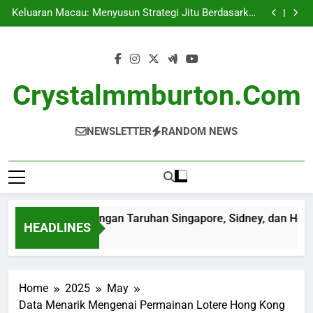
Mengungkap Perbandingan Taruhan Singapore,
Skip
Sidney, dan Hong Kong
Keluaran Macau: Menyusun Strategi Jitu Berdasarkan
to
Data Hasil
Mendapatkan Kesuksesan Dahsyat di Togel Online
Bersama Anggota 88
Togel Singapura vs Togel Hong Kong: Siapa yang
content
Lebih Menarik di Warga88?
Mengungkap Perbandingan Taruhan Singapore,
Sidney, dan Hong Kong
Keluaran Macau: Menyusun Strategi Jitu Berdasarkan
Data Hasil
Mendapatkan Kesuksesan Dahsyat di Togel Online
Crystalmmburton.com
Bersama Anggota 88
Togel Singapura vs Togel Hong Kong: Siapa yang
Lebih Menarik di Warga88?
NEWSLETTER
RANDOM NEWS
ungkap Perbandingan Taruhan Singapore, Sidney, dan Hong 
HEADLINES
k Ago
Home
2025
May
Data Menarik Mengenai Permainan Lotere Hong Kong