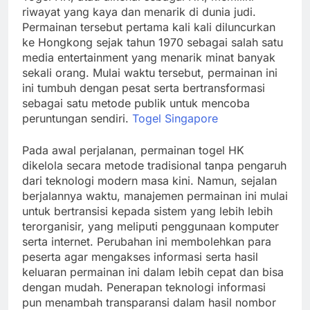
riwayat yang kaya dan menarik di dunia judi.
Permainan tersebut pertama kali kali diluncurkan
ke Hongkong sejak tahun 1970 sebagai salah satu
media entertainment yang menarik minat banyak
sekali orang. Mulai waktu tersebut, permainan ini
ini tumbuh dengan pesat serta bertransformasi
sebagai satu metode publik untuk mencoba
peruntungan sendiri.
Togel Singapore
Pada awal perjalanan, permainan togel HK
dikelola secara metode tradisional tanpa pengaruh
dari teknologi modern masa kini. Namun, sejalan
berjalannya waktu, manajemen permainan ini mulai
untuk bertransisi kepada sistem yang lebih lebih
terorganisir, yang meliputi penggunaan komputer
serta internet. Perubahan ini membolehkan para
peserta agar mengakses informasi serta hasil
keluaran permainan ini dalam lebih cepat dan bisa
dengan mudah. Penerapan teknologi informasi
pun menambah transparansi dalam hasil nombor