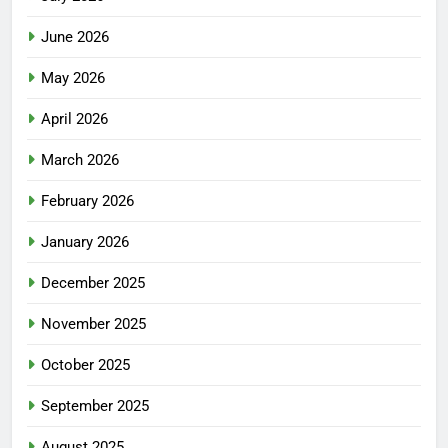
June 2026
May 2026
April 2026
March 2026
February 2026
January 2026
December 2025
November 2025
October 2025
September 2025
August 2025