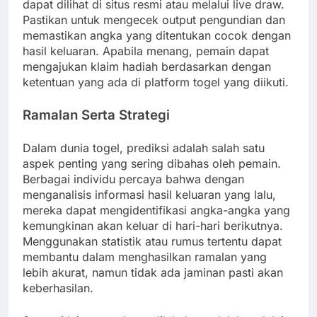
dapat dilihat di situs resmi atau melalui live draw.
Pastikan untuk mengecek output pengundian dan
memastikan angka yang ditentukan cocok dengan
hasil keluaran. Apabila menang, pemain dapat
mengajukan klaim hadiah berdasarkan dengan
ketentuan yang ada di platform togel yang diikuti.
Ramalan Serta Strategi
Dalam dunia togel, prediksi adalah salah satu
aspek penting yang sering dibahas oleh pemain.
Berbagai individu percaya bahwa dengan
menganalisis informasi hasil keluaran yang lalu,
mereka dapat mengidentifikasi angka-angka yang
kemungkinan akan keluar di hari-hari berikutnya.
Menggunakan statistik atau rumus tertentu dapat
membantu dalam menghasilkan ramalan yang
lebih akurat, namun tidak ada jaminan pasti akan
keberhasilan.