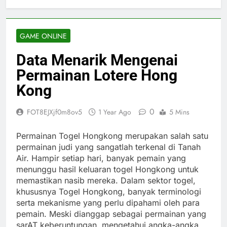
GAME ONLINE
Data Menarik Mengenai
Permainan Lotere Hong
Kong
0
FOT8EJXjf0m8ov5
1 Year Ago
5 Mins
Permainan Togel Hongkong merupakan salah satu
permainan judi yang sangatlah terkenal di Tanah
Air. Hampir setiap hari, banyak pemain yang
menunggu hasil keluaran togel Hongkong untuk
memastikan nasib mereka. Dalam sektor togel,
khususnya Togel Hongkong, banyak terminologi
serta mekanisme yang perlu dipahami oleh para
pemain. Meski dianggap sebagai permainan yang
sarAT keberuntungan, mengetahui angka-angka