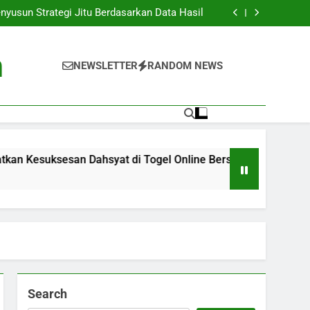
 Taruhan Singapore, Sidney, dan Hong Kong
yusun Strategi Jitu Berdasarkan Data Hasil
hsyat di Togel Online Bersama Anggota 88
ogel Hong Kong: Siapa yang Lebih Menarik di
Warga88?
 Taruhan Singapore, Sidney, dan Hong Kong
m
yusun Strategi Jitu Berdasarkan Data Hasil
NEWSLETTER
RANDOM NEWS
hsyat di Togel Online Bersama Anggota 88
ogel Hong Kong: Siapa yang Lebih Menarik di
Warga88?
uksesan Dahsyat di Togel Online Bersama Anggota 88
Search