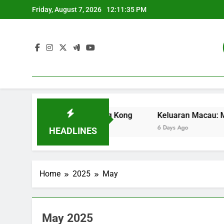
Skip
Friday, August 7, 2026
12:11:35 PM
to
content
ore, Sidney, dan Hong Kong
Keluaran Macau: Menyusun 
6 Days Ago
HEADLINES
Home
2025
May
May 2025