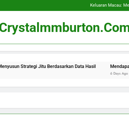
Mengungkap Perbandingan
Keluaran Macau: Men
Mendapatkan Kesuksesan Da
Togel Singapura vs T
Mengungkap Perbandingan
Crystalmmburton.co
Keluaran Macau: Men
Mendapatkan Kesuksesan Da
Togel Singapura vs T
Strategi Jitu Berdasarkan Data Hasil
Mendapatkan Kes
6 Days Ago