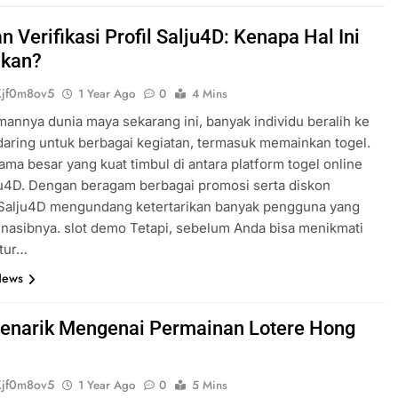
 Verifikasi Profil Salju4D: Kenapa Hal Ini
ukan?
Xjf0m8ov5
1 Year Ago
0
4 Mins
annya dunia maya sekarang ini, banyak individu beralih ke
daring untuk berbagai kegiatan, termasuk memainkan togel.
ma besar yang kuat timbul di antara platform togel online
ju4D. Dengan beragam berbagai promosi serta diskon
 Salju4D mengundang ketertarikan banyak pengguna yang
asibnya. slot demo Tetapi, sebelum Anda bisa menikmati
itur…
News
enarik Mengenai Permainan Lotere Hong
Xjf0m8ov5
1 Year Ago
0
5 Mins