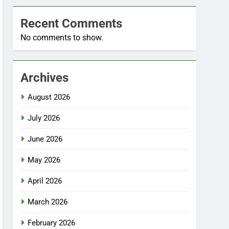
Recent Comments
No comments to show.
Archives
August 2026
July 2026
June 2026
May 2026
April 2026
March 2026
February 2026