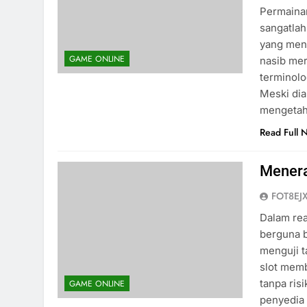
Permaina
sangatlah
yang men
GAME ONLINE
nasib mer
terminolo
Meski di
mengetah
Read Full 
Menera
FOT8EJ
Dalam rea
berguna b
menguji t
slot mem
tanpa ris
GAME ONLINE
penyedia 