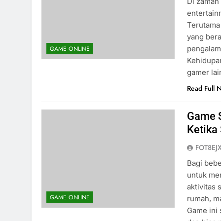
Di zaman 
entertain
Terutama 
yang ber
pengalam
GAME ONLINE
Kehidupa
gamer lai
Read Full 
Game S
Ketika
FOT8EJ
Bagi beb
untuk mem
aktivitas
GAME ONLINE
rumah, ma
Game ini 