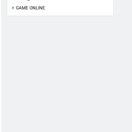
GAME ONLINE