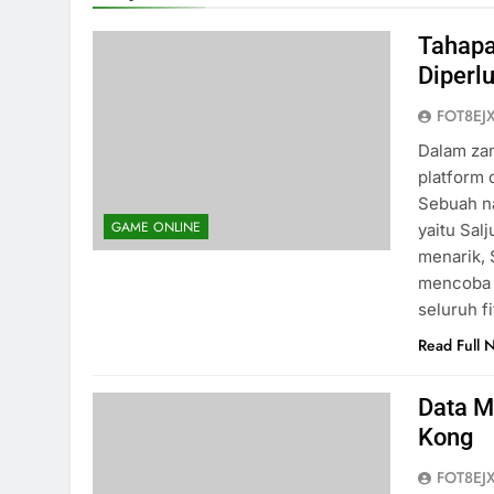
Tahapan
Diperl
FOT8EJ
Dalam zam
platform 
Sebuah na
GAME ONLINE
yaitu Sal
menarik,
mencoba n
seluruh f
Read Full 
Data M
Kong
FOT8EJ