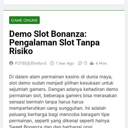
GAME ONLINE
Demo Slot Bonanza:
Pengalaman Slot Tanpa
Risiko
0
FOT8EJXjf0m8ov5
1 Year Ago
4 Mins
Di dalam alam permainan kasino di dunia maya,
slot demo sudah menjadi pilihan kesukaan untuk
sejumlah gamers. Dengan adanya kehadiran demo
permainan slot, beberapa gamers bisa merasakan
sensasi bermain tanpa harus harus
mempertaruhkan uang sungguhan. Ini adalah
peluang berharga bagi mencoba beragam tipe
permainan, seperti yang dikenal seperti halnya
Sweet Bonanza dan dan berbagai opsi