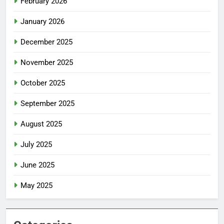
February 2026
January 2026
December 2025
November 2025
October 2025
September 2025
August 2025
July 2025
June 2025
May 2025