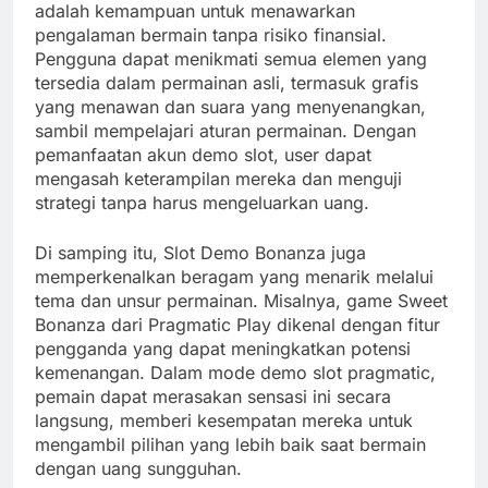
adalah kemampuan untuk menawarkan
pengalaman bermain tanpa risiko finansial.
Pengguna dapat menikmati semua elemen yang
tersedia dalam permainan asli, termasuk grafis
yang menawan dan suara yang menyenangkan,
sambil mempelajari aturan permainan. Dengan
pemanfaatan akun demo slot, user dapat
mengasah keterampilan mereka dan menguji
strategi tanpa harus mengeluarkan uang.
Di samping itu, Slot Demo Bonanza juga
memperkenalkan beragam yang menarik melalui
tema dan unsur permainan. Misalnya, game Sweet
Bonanza dari Pragmatic Play dikenal dengan fitur
pengganda yang dapat meningkatkan potensi
kemenangan. Dalam mode demo slot pragmatic,
pemain dapat merasakan sensasi ini secara
langsung, memberi kesempatan mereka untuk
mengambil pilihan yang lebih baik saat bermain
dengan uang sungguhan.