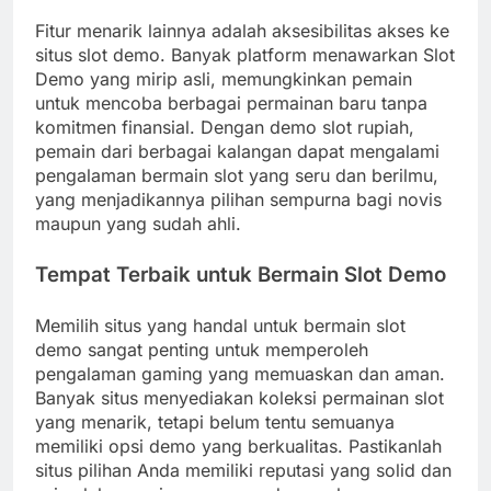
Fitur menarik lainnya adalah aksesibilitas akses ke
situs slot demo. Banyak platform menawarkan Slot
Demo yang mirip asli, memungkinkan pemain
untuk mencoba berbagai permainan baru tanpa
komitmen finansial. Dengan demo slot rupiah,
pemain dari berbagai kalangan dapat mengalami
pengalaman bermain slot yang seru dan berilmu,
yang menjadikannya pilihan sempurna bagi novis
maupun yang sudah ahli.
Tempat Terbaik untuk Bermain Slot Demo
Memilih situs yang handal untuk bermain slot
demo sangat penting untuk memperoleh
pengalaman gaming yang memuaskan dan aman.
Banyak situs menyediakan koleksi permainan slot
yang menarik, tetapi belum tentu semuanya
memiliki opsi demo yang berkualitas. Pastikanlah
situs pilihan Anda memiliki reputasi yang solid dan