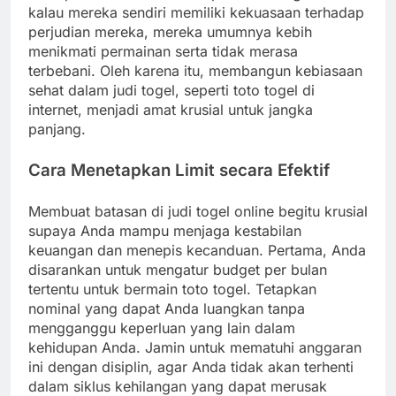
kalau mereka sendiri memiliki kekuasaan terhadap
perjudian mereka, mereka umumnya kebih
menikmati permainan serta tidak merasa
terbebani. Oleh karena itu, membangun kebiasaan
sehat dalam judi togel, seperti toto togel di
internet, menjadi amat krusial untuk jangka
panjang.
Cara Menetapkan Limit secara Efektif
Membuat batasan di judi togel online begitu krusial
supaya Anda mampu menjaga kestabilan
keuangan dan menepis kecanduan. Pertama, Anda
disarankan untuk mengatur budget per bulan
tertentu untuk bermain toto togel. Tetapkan
nominal yang dapat Anda luangkan tanpa
mengganggu keperluan yang lain dalam
kehidupan Anda. Jamin untuk mematuhi anggaran
ini dengan disiplin, agar Anda tidak akan terhenti
dalam siklus kehilangan yang dapat merusak