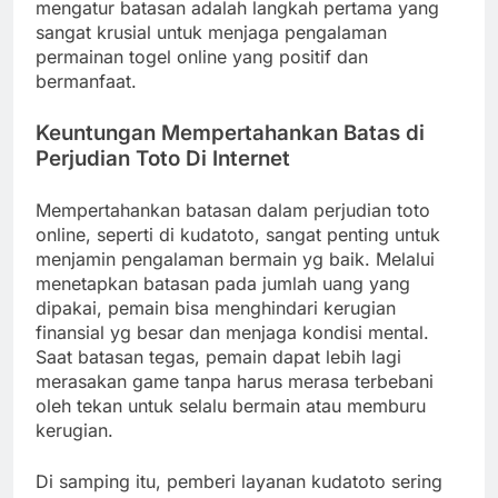
mengatur batasan adalah langkah pertama yang
sangat krusial untuk menjaga pengalaman
permainan togel online yang positif dan
bermanfaat.
Keuntungan Mempertahankan Batas di
Perjudian Toto Di Internet
Mempertahankan batasan dalam perjudian toto
online, seperti di kudatoto, sangat penting untuk
menjamin pengalaman bermain yg baik. Melalui
menetapkan batasan pada jumlah uang yang
dipakai, pemain bisa menghindari kerugian
finansial yg besar dan menjaga kondisi mental.
Saat batasan tegas, pemain dapat lebih lagi
merasakan game tanpa harus merasa terbebani
oleh tekan untuk selalu bermain atau memburu
kerugian.
Di samping itu, pemberi layanan kudatoto sering