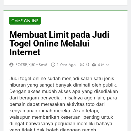
GAME ONLINE
Membuat Limit pada Judi
Togel Online Melalui
Internet
0
FOT8EJXjf0m8ov5
1 Year Ago
4 Mins
Judi togel online sudah menjadi salah satu jenis
hiburan yang sangat banyak diminati oleh publik.
Dengan akses mudah akses apa yang disediakan
dari beragam penyedia, misalnya agen lain, para
pemain dapat merasakan aktivitas toto dari
kenyamanan rumah mereka. Akan tetapi,
walaupun memberikan keseruan, penting untuk
diingat bahwasanya perjudian memiliki bahaya
yang tidak tidak boleh dianggap remeh.