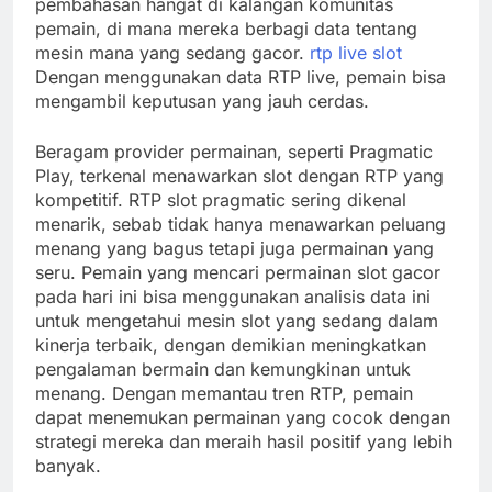
pembahasan hangat di kalangan komunitas
pemain, di mana mereka berbagi data tentang
mesin mana yang sedang gacor.
rtp live slot
Dengan menggunakan data RTP live, pemain bisa
mengambil keputusan yang jauh cerdas.
Beragam provider permainan, seperti Pragmatic
Play, terkenal menawarkan slot dengan RTP yang
kompetitif. RTP slot pragmatic sering dikenal
menarik, sebab tidak hanya menawarkan peluang
menang yang bagus tetapi juga permainan yang
seru. Pemain yang mencari permainan slot gacor
pada hari ini bisa menggunakan analisis data ini
untuk mengetahui mesin slot yang sedang dalam
kinerja terbaik, dengan demikian meningkatkan
pengalaman bermain dan kemungkinan untuk
menang. Dengan memantau tren RTP, pemain
dapat menemukan permainan yang cocok dengan
strategi mereka dan meraih hasil positif yang lebih
banyak.