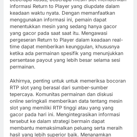
informasi Return to Player yang diupdate dalam
keadaan waktu nyata. Dengan memanfaatkan
menggunakan informasi ini, pemain dapat
menentukkan mesin yang sedang hanya gacor
yang gacor pada saat saat itu. Mengawasi
pergeseran Return to Player dalam keadaan real-
time dapat memberikan keunggulan, khususnya
ketika ada permainan spesifik yang menunjukkan
persentase payout yang lebih besar selama sesi
permainan.
Akhirnya, penting untuk untuk memeriksa bocoran
RTP slot yang berasal dari sumber-sumber
tepercaya. Komunitas permainan dan diskusi
online seringkali memberikan data tentang mesin
slot yang memiliki RTP tinggi atau yang yang
gacor pada hari ini. Mengintegrasikan informasi
tersebut ke dalam strategi bermain dapat
membantu memaksimalkan peluang serta meraih
hasil yang lebih superior baik. Menanamkan