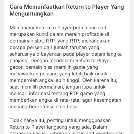
Cara Memanfaatkan Return to Player Yang
Menguntungkan
Memahami Return to Player permainan slot
merupakan kunci dalam meraih profitable di
permainan slot. RTP, yang RTP, menandakan
berapa persen dari jumlah taruhan yang
seharusnya dibayarkan pada player dalam jangka
panjang. Dengan mendalami Return to Player
gacor, pemain bisa memilih game yang
menawarkan peluang yang lebih baik untuk
memperoleh angka lebih tinggi. Oleh karena itu,
saat memilih permainan, jangan lupa untuk
mencari informasi tentang RTP game yang
memberikan angka di rata-rata, agar kesempatan
menang berpotensi lebih besar.
Tidak hanya itu, penting untuk menggunakan
Return to Player langsung yang ada. Dalam
beberapa kasus, beberapa mesin slot memberikan