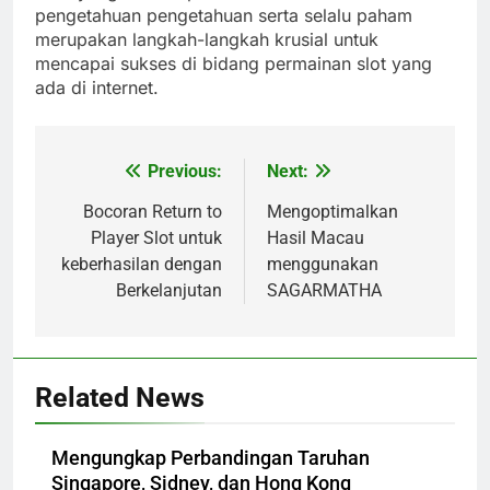
pengetahuan pengetahuan serta selalu paham
merupakan langkah-langkah krusial untuk
mencapai sukses di bidang permainan slot yang
ada di internet.
Previous:
Next:
Post
navigation
Bocoran Return to
Mengoptimalkan
Player Slot untuk
Hasil Macau
keberhasilan dengan
menggunakan
Berkelanjutan
SAGARMATHA
Related News
Mengungkap Perbandingan Taruhan
Singapore, Sidney, dan Hong Kong