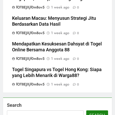
fOT8EJXjf0m8ov5
1 week ago
0
Keluaran Macau: Menyusun Strategi Jitu
Berdasarkan Data Hasil
fOT8EJXjf0m8ov5
1 week ago
0
Mendapatkan Kesuksesan Dahsyat di Togel
Online Bersama Anggota 88
fOT8EJXjf0m8ov5
1 week ago
0
Togel Singapura vs Togel Hong Kong: Siapa
yang Lebih Menarik di Warga88?
fOT8EJXjf0m8ov5
1 week ago
0
Search