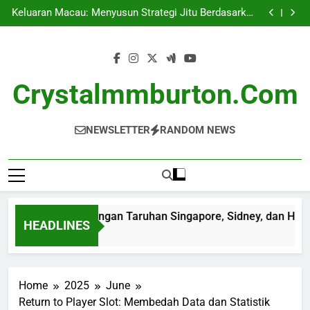
Mengungkap Perbandingan Taruhan Singapore,
Skip
Sidney, dan Hong Kong
Keluaran Macau: Menyusun Strategi Jitu Berdasarkan
to
Data Hasil
Mendapatkan Kesuksesan Dahsyat di Togel Online
Bersama Anggota 88
Togel Singapura vs Togel Hong Kong: Siapa yang
content
Lebih Menarik di Warga88?
Mengungkap Perbandingan Taruhan Singapore,
Sidney, dan Hong Kong
Keluaran Macau: Menyusun Strategi Jitu Berdasarkan
Data Hasil
Mendapatkan Kesuksesan Dahsyat di Togel Online
Crystalmmburton.com
Bersama Anggota 88
Togel Singapura vs Togel Hong Kong: Siapa yang
Lebih Menarik di Warga88?
NEWSLETTER
RANDOM NEWS
ungkap Perbandingan Taruhan Singapore, Sidney, dan Hong 
HEADLINES
k Ago
Home
2025
June
Return to Player Slot: Membedah Data dan Statistik