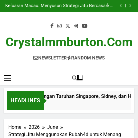
Mengungkap Perbandingan Taruhan Singapore,
Skip
Sidney, dan Hong Kong
Keluaran Macau: Menyusun Strategi Jitu Berdasarkan
to
Data Hasil
Mendapatkan Kesuksesan Dahsyat di Togel Online
Bersama Anggota 88
Togel Singapura vs Togel Hong Kong: Siapa yang
content
Lebih Menarik di Warga88?
Mengungkap Perbandingan Taruhan Singapore,
Sidney, dan Hong Kong
Keluaran Macau: Menyusun Strategi Jitu Berdasarkan
Data Hasil
Mendapatkan Kesuksesan Dahsyat di Togel Online
Crystalmmburton.com
Bersama Anggota 88
Togel Singapura vs Togel Hong Kong: Siapa yang
Lebih Menarik di Warga88?
NEWSLETTER
RANDOM NEWS
ungkap Perbandingan Taruhan Singapore, Sidney, dan Hong 
HEADLINES
k Ago
Home
2026
June
Strategi Jitu Menggunakan Rubah4d untuk Menang