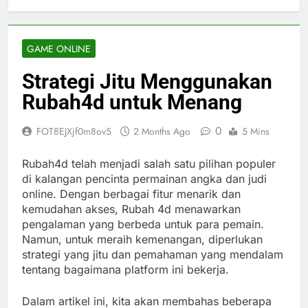
GAME ONLINE
Strategi Jitu Menggunakan
Rubah4d untuk Menang
0
FOT8EJXjf0m8ov5
2 Months Ago
5 Mins
Rubah4d telah menjadi salah satu pilihan populer
di kalangan pencinta permainan angka dan judi
online. Dengan berbagai fitur menarik dan
kemudahan akses, Rubah 4d menawarkan
pengalaman yang berbeda untuk para pemain.
Namun, untuk meraih kemenangan, diperlukan
strategi yang jitu dan pemahaman yang mendalam
tentang bagaimana platform ini bekerja.
Dalam artikel ini, kita akan membahas beberapa