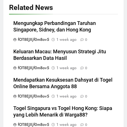
Related News
Mengungkap Perbandingan Taruhan
Singapore, Sidney, dan Hong Kong
fOT8EJXjf0m8ov5
1 week ago
0
Keluaran Macau: Menyusun Strategi Jitu
Berdasarkan Data Hasil
fOT8EJXjf0m8ov5
1 week ago
0
Mendapatkan Kesuksesan Dahsyat di Togel
Online Bersama Anggota 88
fOT8EJXjf0m8ov5
1 week ago
0
Togel Singapura vs Togel Hong Kong: Siapa
yang Lebih Menarik di Warga88?
fOT8EJXjf0m8ov5
1 week ago
0