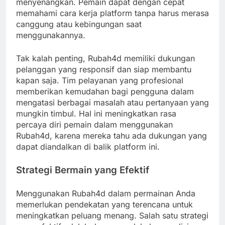
menyenangkan. Pemain dapat dengan cepat
memahami cara kerja platform tanpa harus merasa
canggung atau kebingungan saat
menggunakannya.
Tak kalah penting, Rubah4d memiliki dukungan
pelanggan yang responsif dan siap membantu
kapan saja. Tim pelayanan yang profesional
memberikan kemudahan bagi pengguna dalam
mengatasi berbagai masalah atau pertanyaan yang
mungkin timbul. Hal ini meningkatkan rasa
percaya diri pemain dalam menggunakan
Rubah4d, karena mereka tahu ada dukungan yang
dapat diandalkan di balik platform ini.
Strategi Bermain yang Efektif
Menggunakan Rubah4d dalam permainan Anda
memerlukan pendekatan yang terencana untuk
meningkatkan peluang menang. Salah satu strategi