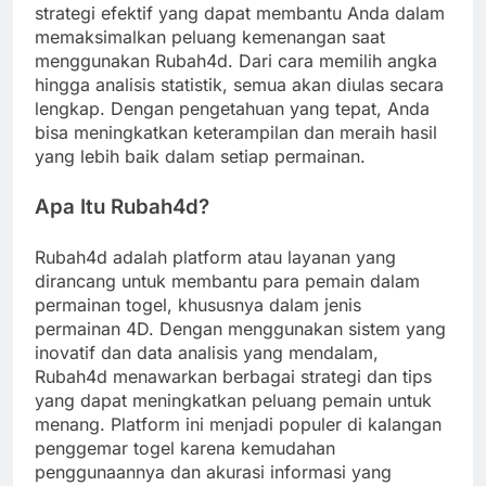
strategi efektif yang dapat membantu Anda dalam
memaksimalkan peluang kemenangan saat
menggunakan Rubah4d. Dari cara memilih angka
hingga analisis statistik, semua akan diulas secara
lengkap. Dengan pengetahuan yang tepat, Anda
bisa meningkatkan keterampilan dan meraih hasil
yang lebih baik dalam setiap permainan.
Apa Itu Rubah4d?
Rubah4d adalah platform atau layanan yang
dirancang untuk membantu para pemain dalam
permainan togel, khususnya dalam jenis
permainan 4D. Dengan menggunakan sistem yang
inovatif dan data analisis yang mendalam,
Rubah4d menawarkan berbagai strategi dan tips
yang dapat meningkatkan peluang pemain untuk
menang. Platform ini menjadi populer di kalangan
penggemar togel karena kemudahan
penggunaannya dan akurasi informasi yang