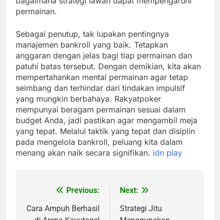
bagaimana strategi lawan dapat mempengaruhi
permainan.
Sebagai penutup, tak lupakan pentingnya
manajemen bankroll yang baik. Tetapkan
anggaran dengan jelas bagi tiap permainan dan
patuhi batas tersebut. Dengan demikian, kita akan
mempertahankan mental permainan agar tetap
seimbang dan terhindar dari tindakan impulsif
yang mungkin berbahaya. Rakyatpoker
mempunyai beragam permainan sesuai dalam
budget Anda, jadi pastikan agar mengambil meja
yang tepat. Melalui taktik yang tepat dan disiplin
pada mengelola bankroll, peluang kita dalam
menang akan naik secara signifikan.
idn play
Previous:
Next:
Post
navigation
Cara Ampuh Berhasil
Strategi Jitu