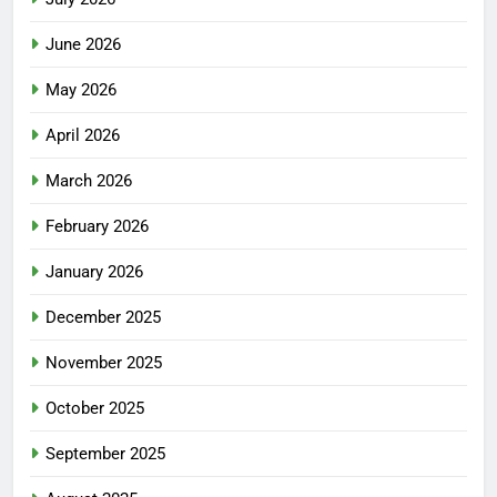
June 2026
May 2026
April 2026
March 2026
February 2026
January 2026
December 2025
November 2025
October 2025
September 2025