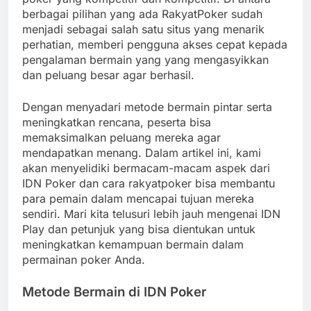
berbagai pilihan yang ada RakyatPoker sudah
menjadi sebagai salah satu situs yang menarik
perhatian, memberi pengguna akses cepat kepada
pengalaman bermain yang yang mengasyikkan
dan peluang besar agar berhasil.
Dengan menyadari metode bermain pintar serta
meningkatkan rencana, peserta bisa
memaksimalkan peluang mereka agar
mendapatkan menang. Dalam artikel ini, kami
akan menyelidiki bermacam-macam aspek dari
IDN Poker dan cara rakyatpoker bisa membantu
para pemain dalam mencapai tujuan mereka
sendiri. Mari kita telusuri lebih jauh mengenai IDN
Play dan petunjuk yang bisa dientukan untuk
meningkatkan kemampuan bermain dalam
permainan poker Anda.
Metode Bermain di IDN Poker