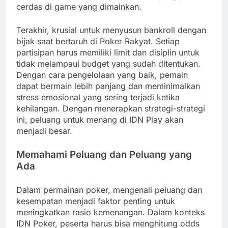
cerdas di game yang dimainkan.
Terakhir, krusial untuk menyusun bankroll dengan
bijak saat bertaruh di Poker Rakyat. Setiap
partisipan harus memiliki limit dan disiplin untuk
tidak melampaui budget yang sudah ditentukan.
Dengan cara pengelolaan yang baik, pemain
dapat bermain lebih panjang dan meminimalkan
stress emosional yang sering terjadi ketika
kehilangan. Dengan menerapkan strategi-strategi
ini, peluang untuk menang di IDN Play akan
menjadi besar.
Memahami Peluang dan Peluang yang
Ada
Dalam permainan poker, mengenali peluang dan
kesempatan menjadi faktor penting untuk
meningkatkan rasio kemenangan. Dalam konteks
IDN Poker, peserta harus bisa menghitung odds