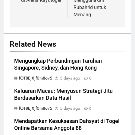
di Arena Kayutogel
Menggunakan
Rubah4d untuk
Menang
Related News
Mengungkap Perbandingan Taruhan
Singapore, Sidney, dan Hong Kong
fOT8EJXjf0m8ov5
5 days ago
0
Keluaran Macau: Menyusun Strategi Jitu
Berdasarkan Data Hasil
fOT8EJXjf0m8ov5
5 days ago
0
Mendapatkan Kesuksesan Dahsyat di Togel
Online Bersama Anggota 88