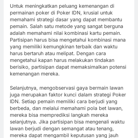
Untuk meningkatkan peluang kemenangan di
permainan poker di Poker IDN, krusial untuk
memahami strategi dasar yang dapat membantu
pemain. Salah satu metode yang sangat berguna
adalah memahami nilai kombinasi kartu pemain.
Partisipan harus bisa mengetahui kombinasi mana
yang memiliki kemungkinan terbaik dan waktu
harus bertaruh atau melipat. Dengan cara
mengetahui kapan harus melakukan tindakan
berisiko, partisipan dapat memaksimalkan potensi
kemenangan mereka.
Selanjutnya, mengobservasi gaya bermain lawan
juga merupakan faktor kunci dalam strategi Poker
IDN. Setiap pemain memiliki cara berjudi yang
berbeda, dan melalui memahami pola bet lawan,
mereka bisa memprediksi langkah mereka
selanjutnya. Jika partisipan bisa mengenali waktu
lawan berjudi dengan semangat atau tenang,
mereka dapat mengambil keputusan yang jauh