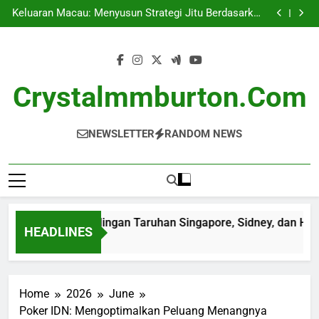
Mengungkap Perbandingan Taruhan Singapore,
Skip
Sidney, dan Hong Kong
Keluaran Macau: Menyusun Strategi Jitu Berdasarkan
to
Data Hasil
Mendapatkan Kesuksesan Dahsyat di Togel Online
Bersama Anggota 88
Togel Singapura vs Togel Hong Kong: Siapa yang
content
Lebih Menarik di Warga88?
Mengungkap Perbandingan Taruhan Singapore,
Sidney, dan Hong Kong
Keluaran Macau: Menyusun Strategi Jitu Berdasarkan
Data Hasil
Mendapatkan Kesuksesan Dahsyat di Togel Online
Crystalmmburton.com
Bersama Anggota 88
Togel Singapura vs Togel Hong Kong: Siapa yang
Lebih Menarik di Warga88?
NEWSLETTER
RANDOM NEWS
gungkap Perbandingan Taruhan Singapore, Sidney, dan Hong
HEADLINES
s Ago
Home
2026
June
Poker IDN: Mengoptimalkan Peluang Menangnya