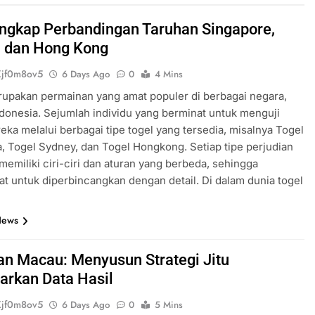
gkap Perbandingan Taruhan Singapore,
, dan Hong Kong
Xjf0m8ov5
6 Days Ago
0
4 Mins
upakan permainan yang amat populer di berbagai negara,
ndonesia. Sejumlah individu yang berminat untuk menguji
eka melalui berbagai tipe togel yang tersedia, misalnya Togel
, Togel Sydney, dan Togel Hongkong. Setiap tipe perjudian
 memiliki ciri-ciri dan aturan yang berbeda, sehingga
t untuk diperbincangkan dengan detail. Di dalam dunia togel
News
an Macau: Menyusun Strategi Jitu
arkan Data Hasil
Xjf0m8ov5
6 Days Ago
0
5 Mins