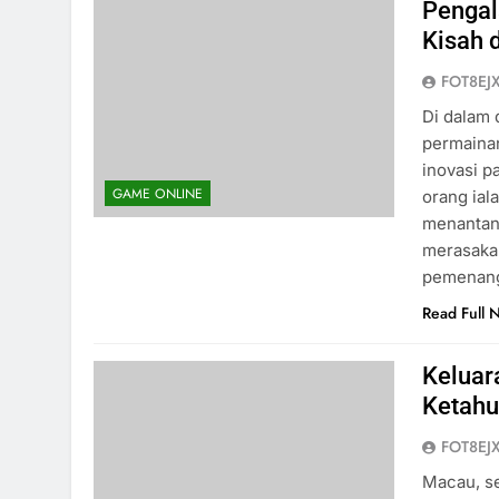
Pengal
Kisah 
FOT8EJ
Di dalam 
permaina
inovasi 
GAME ONLINE
orang ial
menantan
merasakan
pemenan
Read Full 
Keluar
Ketahu
FOT8EJ
Macau, se