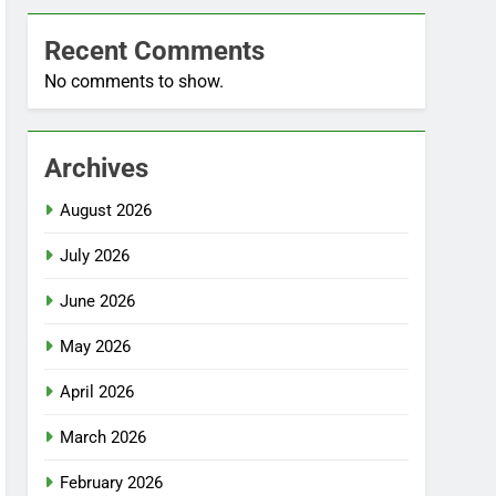
Recent Comments
No comments to show.
Archives
August 2026
July 2026
June 2026
May 2026
April 2026
March 2026
February 2026