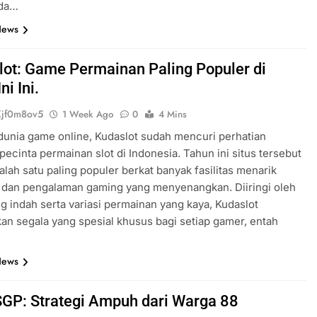
nda…
News
lot: Game Permainan Paling Populer di
ni Ini.
Xjf0m8ov5
1 Week Ago
0
4 Mins
dunia game online, Kudaslot sudah mencuri perhatian
pecinta permainan slot di Indonesia. Tahun ini situs tersebut
alah satu paling populer berkat banyak fasilitas menarik
 dan pengalaman gaming yang menyenangkan. Diiringi oleh
ng indah serta variasi permainan yang kaya, Kudaslot
n segala yang spesial khusus bagi setiap gamer, entah
News
SGP: Strategi Ampuh dari Warga 88