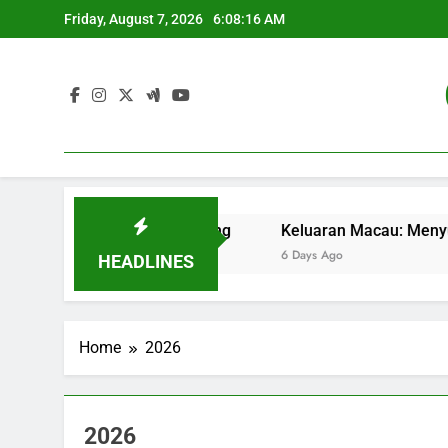
Skip
Friday, August 7, 2026
6:08:17 AM
to
content
ey, dan Hong Kong
Keluaran Macau: Menyusun Strategi 
6 Days Ago
HEADLINES
Home
2026
2026