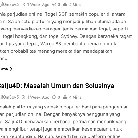
Xjf0m8ov5
1 Week Ago
0
4 Mins
ia perjudian online, Togel SGP semakin populer di antara
in. Salah satu platform yang menjadi pilihan utama adalah
yang menyediakan beragam jenis permainan togel, seperti
, togel hongkong, dan togel Sydney. Dengan beraneka ragam
dan tips yang tepat, Warga 88 membantu pemain untuk
tkan probabilitas menang mereka dan mendapatkan
gan…
News
Salju4D: Masalah Umum dan Solusinya
Xjf0m8ov5
1 Week Ago
0
4 Mins
dalah platform yang semakin populer bagi para penggemar
dan perjudian online. Dengan banyaknya pengguna yang
g, Salju4D menawarkan berbagai permainan menarik yang
ya menghibur tetapi juga memberikan kesempatan untuk
an keuntungan. Namun, seperti halnya platform online