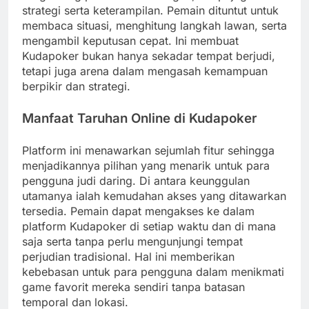
strategi serta keterampilan. Pemain dituntut untuk
membaca situasi, menghitung langkah lawan, serta
mengambil keputusan cepat. Ini membuat
Kudapoker bukan hanya sekadar tempat berjudi,
tetapi juga arena dalam mengasah kemampuan
berpikir dan strategi.
Manfaat Taruhan Online di Kudapoker
Platform ini menawarkan sejumlah fitur sehingga
menjadikannya pilihan yang menarik untuk para
pengguna judi daring. Di antara keunggulan
utamanya ialah kemudahan akses yang ditawarkan
tersedia. Pemain dapat mengakses ke dalam
platform Kudapoker di setiap waktu dan di mana
saja serta tanpa perlu mengunjungi tempat
perjudian tradisional. Hal ini memberikan
kebebasan untuk para pengguna dalam menikmati
game favorit mereka sendiri tanpa batasan
temporal dan lokasi.