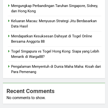
Mengungkap Perbandingan Taruhan Singapore, Sidney,
dan Hong Kong
Keluaran Macau: Menyusun Strategi Jitu Berdasarkan
Data Hasil
Mendapatkan Kesuksesan Dahsyat di Togel Online
Bersama Anggota 88
Togel Singapura vs Togel Hong Kong: Siapa yang Lebih
Menarik di Warga88?
Pengalaman Menyentuh di Dunia Maha Maha: Kisah dari
Para Pemenang
Recent Comments
No comments to show.