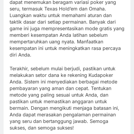
dapat menemukan beragam variasi poker yang
seru, termasuk Texas Hold’em dan Omaha.
Luangkan waktu untuk memahami aturan dan
taktik dasar dari setiap permainan. Banyak dari
game ini juga mempresentasikan mode gratis yang
memberi kesempatan Anda latihan sebelum
mempertaruhkan uang nyata. Manfaatkan
kesempatan ini untuk meningkatkan rasa percaya
diri Anda.
Terakhir, sebelum mulai berjudi, pastikan untuk
melakukan setor dana ke rekening Kudapoker
Anda. Sistem ini menyediakan berbagai metode
pembayaran yang aman dan cepat. Tentukan
metode yang paling sesuai untuk Anda, dan
pastikan untuk memastikan anggaran untuk
bermain. Dengan mengikuti menjaga batasan ini,
Anda dapat merasakan pengalaman permainan
yang seru dan bertanggung jawab. Semoga
sukses, dan semoga sukses!