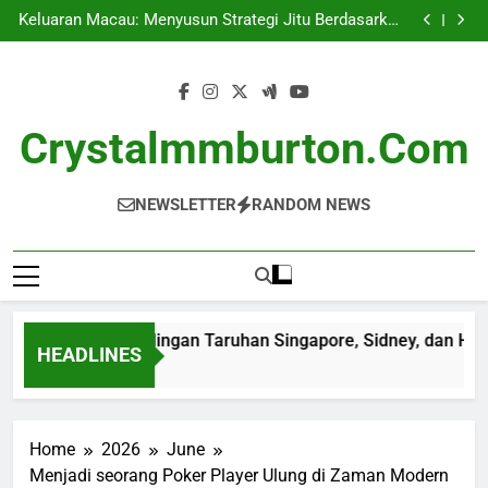
Mengungkap Perbandingan Taruhan Singapore,
Skip
Sidney, dan Hong Kong
Keluaran Macau: Menyusun Strategi Jitu Berdasarkan
to
Data Hasil
Mendapatkan Kesuksesan Dahsyat di Togel Online
Bersama Anggota 88
Togel Singapura vs Togel Hong Kong: Siapa yang
content
Lebih Menarik di Warga88?
Mengungkap Perbandingan Taruhan Singapore,
Sidney, dan Hong Kong
Keluaran Macau: Menyusun Strategi Jitu Berdasarkan
Data Hasil
Mendapatkan Kesuksesan Dahsyat di Togel Online
Crystalmmburton.com
Bersama Anggota 88
Togel Singapura vs Togel Hong Kong: Siapa yang
Lebih Menarik di Warga88?
NEWSLETTER
RANDOM NEWS
gungkap Perbandingan Taruhan Singapore, Sidney, dan Hong
HEADLINES
s Ago
Home
2026
June
Menjadi seorang Poker Player Ulung di Zaman Modern