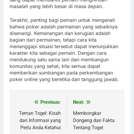
masalah yang lebih besar di masa depan.
Terakhir, penting bagi pemain untuk mengenali
bahwa poker adalah permainan yang sebaiknya
disenangi. Kemenangan dan kerugian adalah
bagian dari permainan, tetapi cara kita
menanggapi situasi tersebut dapat menunjukkan
karakter kita sebagai pemain. Dengan cara
mendukung satu sama lain dan membangun
komunitas yang sehat, kita semua dapat
memberikan sumbangan pada perkembangan
poker online yang beretika dan tanggung jawab.
Previous:
Next:
Post
navigation
Teman Togel: Kisah
Membongkar
dan Informasi yang
Dongeng dan Fakta
Perlu Anda Ketahui
Tentang Togel