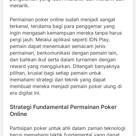
menarik.
Permainan poker online sudah menjadi sangat
terkenal, terutama bagi para penggemar yang
ingin mengasah kemampuan mereka tanpa harus
pergi jauh. Melalui aplikasi seperti IDN Play,
pemain dapat menemukan semacam jenis
permainan, berkomunikasi dengan pemain lain,
dan bahkan ikut serta dalam turnamen dengan
reward yang menggiurkan. Ditengah banyaknya
pilihan, krusial bagi setiap pemain untuk
memahami strategi dan teknik yang dapat
membuat mereka menjadi pemain poker ulung di
era digital ini.
Strategi Fundamental Permainan Poker
Online
Partisipan poker untuk ahli dalam zaman teknologi
harus memahami taktik fundamental yang dapat