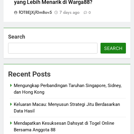
yang Lebih Menarik di Warga88?
fOT8EJXjf0m8ov5
7 days ago
0
Search
SEARCH
Recent Posts
Mengungkap Perbandingan Taruhan Singapore, Sidney,
dan Hong Kong
Keluaran Macau: Menyusun Strategi Jitu Berdasarkan
Data Hasil
Mendapatkan Kesuksesan Dahsyat di Togel Online
Bersama Anggota 88