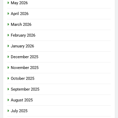
May 2026
April 2026
March 2026
February 2026
January 2026
December 2025
November 2025
October 2025
September 2025
August 2025
July 2025