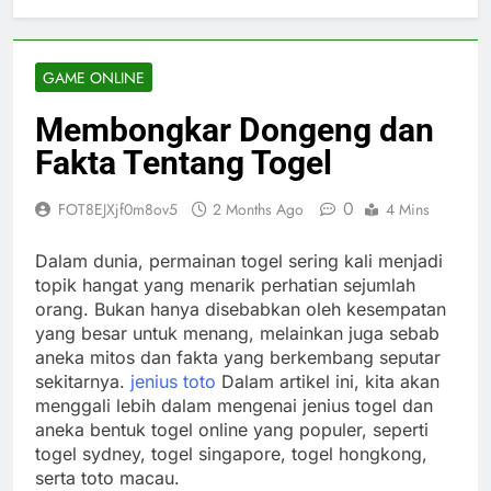
GAME ONLINE
Membongkar Dongeng dan
Fakta Tentang Togel
0
FOT8EJXjf0m8ov5
2 Months Ago
4 Mins
Dalam dunia, permainan togel sering kali menjadi
topik hangat yang menarik perhatian sejumlah
orang. Bukan hanya disebabkan oleh kesempatan
yang besar untuk menang, melainkan juga sebab
aneka mitos dan fakta yang berkembang seputar
sekitarnya.
jenius toto
Dalam artikel ini, kita akan
menggali lebih dalam mengenai jenius togel dan
aneka bentuk togel online yang populer, seperti
togel sydney, togel singapore, togel hongkong,
serta toto macau.