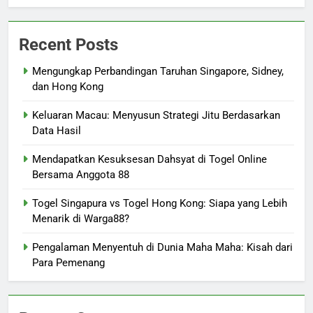
Recent Posts
Mengungkap Perbandingan Taruhan Singapore, Sidney,
dan Hong Kong
Keluaran Macau: Menyusun Strategi Jitu Berdasarkan
Data Hasil
Mendapatkan Kesuksesan Dahsyat di Togel Online
Bersama Anggota 88
Togel Singapura vs Togel Hong Kong: Siapa yang Lebih
Menarik di Warga88?
Pengalaman Menyentuh di Dunia Maha Maha: Kisah dari
Para Pemenang