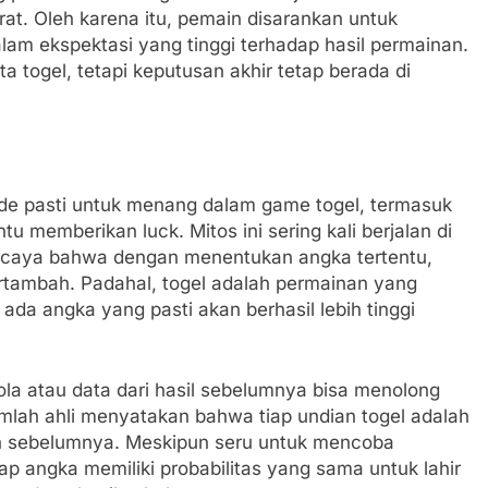
rat. Oleh karena itu, pemain disarankan untuk
lam ekspektasi yang tinggi terhadap hasil permainan.
 togel, tetapi keputusan akhir tetap berada di
e pasti untuk menang dalam game togel, termasuk
 memberikan luck. Mitos ini sering kali berjalan di
caya bahwa dengan menentukan angka tertentu,
tambah. Padahal, togel adalah permainan yang
ada angka yang pasti akan berhasil lebih tinggi
la atau data dari hasil sebelumnya bisa menolong
mlah ahli menyatakan bahwa tiap undian togel adalah
an sebelumnya. Meskipun seru untuk mencoba
p angka memiliki probabilitas yang sama untuk lahir