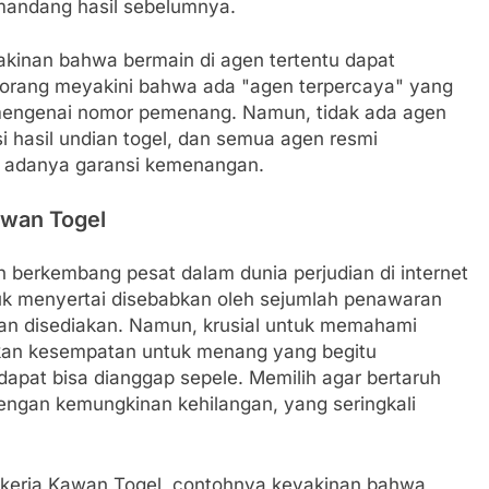
mandang hasil sebelumnya.
kinan bahwa bermain di agen tertentu dapat
 orang meyakini bahwa ada "agen terpercaya" yang
i mengenai nomor pemenang. Namun, tidak ada agen
hasil undian togel, dan semua agen resmi
a adanya garansi kemenangan.
awan Togel
berkembang pesat dalam dunia perjudian di internet
tuk menyertai disebabkan oleh sejumlah penawaran
n disediakan. Namun, krusial untuk memahami
kan kesempatan untuk menang yang begitu
apat bisa dianggap sepele. Memilih agar bertaruh
engan kemungkinan kehilangan, yang seringkali
 kerja Kawan Togel, contohnya keyakinan bahwa