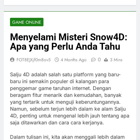
GAME ONLINE
Menyelami Misteri Snow4D:
Apa yang Perlu Anda Tahu
0
FOT8EJXjf0m8ov5
4 Months Ago
3 Mins
Salju 4D adalah salah satu platform yang baru-
baru ini semakin populer di kalangan para
penggemar game taruhan internet. Dengan
beragam fitur menarik dan kemudahan, banyak
yang tertarik untuk menguji keberuntungannya.
Namun, sebelum terjun lebih dalam ke alam Salju
4D, penting untuk mengenal lebih jauh tentang apa
saja ditawarkan dan cara cara kerjanya.
Dalam tulisan ini, kita akan menggali lebih dalam