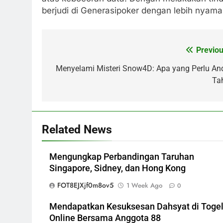
berjudi di Generasipoker dengan lebih nyam
Previou
Post
navigation
Menyelami Misteri Snow4D: Apa yang Perlu An
Ta
Related News
Mengungkap Perbandingan Taruhan
Singapore, Sidney, dan Hong Kong
FOT8EJXjf0m8ov5
1 Week Ago
0
Mendapatkan Kesuksesan Dahsyat di Toge
Online Bersama Anggota 88