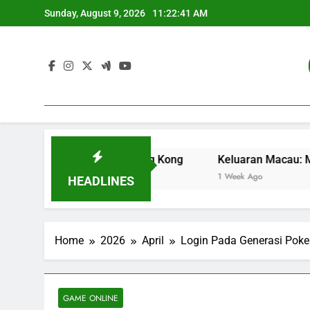
Skip
Sunday, August 9, 2026
11:22:41 AM
to
content
ore, Sidney, dan Hong Kong
Keluaran Macau: Menyusun 
1 Week Ago
HEADLINES
Home
2026
April
Login Pada Generasi Poke
GAME ONLINE