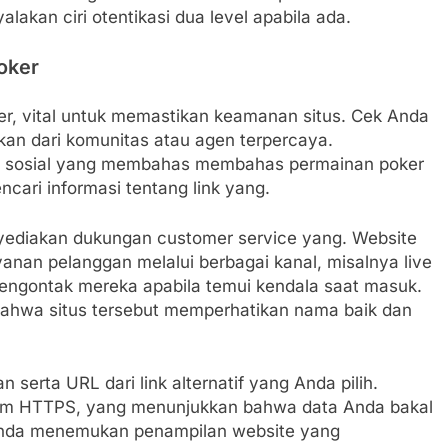
lakan ciri otentikasi dua level apabila ada.
oker
r, vital untuk memastikan keamanan situs. Cek Anda
an dari komunitas atau agen terpercaya.
a sosial yang membahas membahas permainan poker
cari informasi tentang link yang.
 menyediakan dukungan customer service yang. Website
anan pelanggan melalui berbagai kanal, misalnya live
engontak mereka apabila temui kendala saat masuk.
 bahwa situs tersebut memperhatikan nama baik dan
serta URL dari link alternatif yang Anda pilih.
em HTTPS, yang menunjukkan bahwa data Anda bakal
a Anda menemukan penampilan website yang