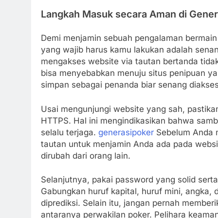
Langkah Masuk secara Aman di Gener
Demi menjamin sebuah pengalaman bermain 
yang wajib harus kamu lakukan adalah senan
mengakses website via tautan bertanda tidak 
bisa menyebabkan menuju situs penipuan yan
simpan sebagai penanda biar senang diakses
Usai mengunjungi website yang sah, pasti
HTTPS. Hal ini mengindikasikan bahwa samb
selalu terjaga.
generasipoker
Sebelum Anda me
tautan untuk menjamin Anda ada pada websit
dirubah dari orang lain.
Selanjutnya, pakai password yang solid sert
Gabungkan huruf kapital, huruf mini, angka
diprediksi. Selain itu, jangan pernah member
antaranya perwakilan poker. Pelihara keama