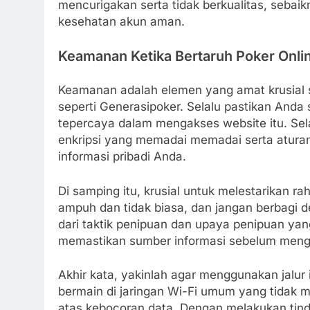
mencurigakan serta tidak berkualitas, sebaikny
kesehatan akun aman.
Keamanan Ketika Bertaruh Poker Onli
Keamanan adalah elemen yang amat krusial s
seperti Generasipoker. Selalu pastikan Anda
tepercaya dalam mengakses website itu. Sela
enkripsi yang memadai memadai serta aturan 
informasi pribadi Anda.
Di samping itu, krusial untuk melestarikan r
ampuh dan tidak biasa, dan jangan berbagi de
dari taktik penipuan dan upaya penipuan yan
memastikan sumber informasi sebelum mengkl
Akhir kata, yakinlah agar menggunakan jalur
bermain di jaringan Wi-Fi umum yang tidak 
atas kebocoran data. Dengan melakukan tin