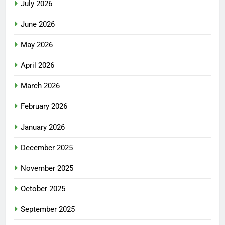
July 2026
June 2026
May 2026
April 2026
March 2026
February 2026
January 2026
December 2025
November 2025
October 2025
September 2025