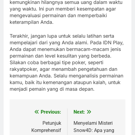
kemungkinan hilangnya semua uang dalam waktu
yang waktu. Ini pun memberi kesempatan agar
mengevaluasi permainan dan memperbaiki
keterampilan Anda.
Terakhir, jangan lupa untuk selalu latihan serta
mempelajari dari yang Anda alami. Pada IDN Play,
Anda dapat menemukan bermacam-macam jenis
permainan dan level kesulitan yang berbeda.
Silakan coba berbagai tipe poker, seperti
rakyatpoker, agar menambah pengetahuan dan
kemampuan Anda. Selalu menganalisis permainan
kamu, baik itu kemenangan ataupun kalah, untuk
menjadi pemain yang di masa depan.
Previous:
Next:
Post
navigation
Petunjuk
Menyelami Misteri
Komprehensif
Snow4D: Apa yang