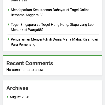
Data Hasil
Mendapatkan Kesuksesan Dahsyat di Togel Online
Bersama Anggota 88
Togel Singapura vs Togel Hong Kong: Siapa yang Lebih
Menarik di Warga88?
Pengalaman Menyentuh di Dunia Maha Maha: Kisah dari
Para Pemenang
Recent Comments
No comments to show.
Archives
August 2026