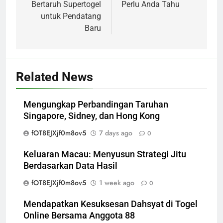
Bertaruh Supertogel
Perlu Anda Tahu
untuk Pendatang
Baru
Related News
Mengungkap Perbandingan Taruhan
Singapore, Sidney, dan Hong Kong
fOT8EJXjf0m8ov5
7 days ago
0
Keluaran Macau: Menyusun Strategi Jitu
Berdasarkan Data Hasil
fOT8EJXjf0m8ov5
1 week ago
0
Mendapatkan Kesuksesan Dahsyat di Togel
Online Bersama Anggota 88