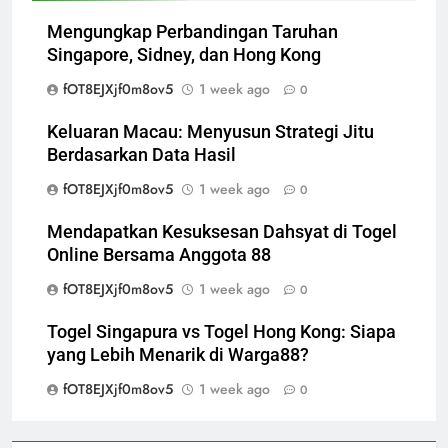
Mengungkap Perbandingan Taruhan
Singapore, Sidney, dan Hong Kong
fOT8EJXjf0m8ov5
1 week ago
0
Keluaran Macau: Menyusun Strategi Jitu
Berdasarkan Data Hasil
fOT8EJXjf0m8ov5
1 week ago
0
Mendapatkan Kesuksesan Dahsyat di Togel
Online Bersama Anggota 88
fOT8EJXjf0m8ov5
1 week ago
0
Togel Singapura vs Togel Hong Kong: Siapa
yang Lebih Menarik di Warga88?
fOT8EJXjf0m8ov5
1 week ago
0