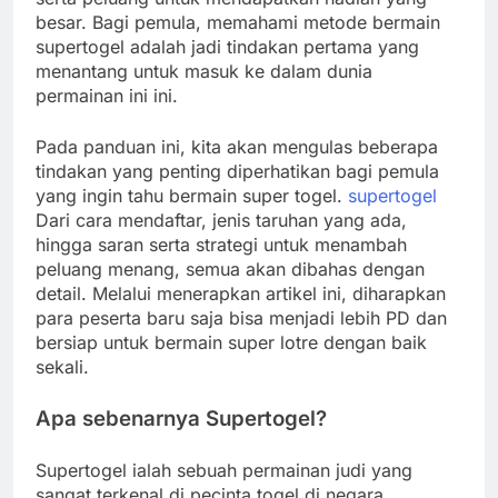
besar. Bagi pemula, memahami metode bermain
supertogel adalah jadi tindakan pertama yang
menantang untuk masuk ke dalam dunia
permainan ini ini.
Pada panduan ini, kita akan mengulas beberapa
tindakan yang penting diperhatikan bagi pemula
yang ingin tahu bermain super togel.
supertogel
Dari cara mendaftar, jenis taruhan yang ada,
hingga saran serta strategi untuk menambah
peluang menang, semua akan dibahas dengan
detail. Melalui menerapkan artikel ini, diharapkan
para peserta baru saja bisa menjadi lebih PD dan
bersiap untuk bermain super lotre dengan baik
sekali.
Apa sebenarnya Supertogel?
Supertogel ialah sebuah permainan judi yang
sangat terkenal di pecinta togel di negara