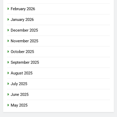
February 2026
January 2026
December 2025
November 2025
October 2025
September 2025
August 2025
July 2025
June 2025
May 2025