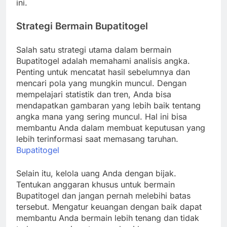
ini.
Strategi Bermain Bupatitogel
Salah satu strategi utama dalam bermain
Bupatitogel adalah memahami analisis angka.
Penting untuk mencatat hasil sebelumnya dan
mencari pola yang mungkin muncul. Dengan
mempelajari statistik dan tren, Anda bisa
mendapatkan gambaran yang lebih baik tentang
angka mana yang sering muncul. Hal ini bisa
membantu Anda dalam membuat keputusan yang
lebih terinformasi saat memasang taruhan.
Bupatitogel
Selain itu, kelola uang Anda dengan bijak.
Tentukan anggaran khusus untuk bermain
Bupatitogel dan jangan pernah melebihi batas
tersebut. Mengatur keuangan dengan baik dapat
membantu Anda bermain lebih tenang dan tidak