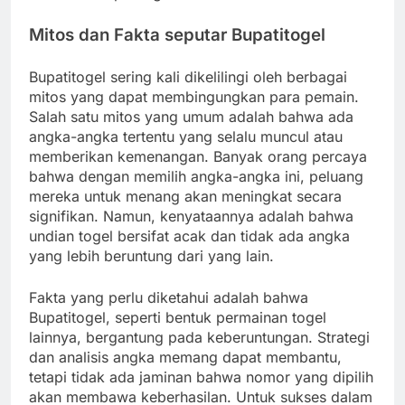
Mitos dan Fakta seputar Bupatitogel
Bupatitogel sering kali dikelilingi oleh berbagai
mitos yang dapat membingungkan para pemain.
Salah satu mitos yang umum adalah bahwa ada
angka-angka tertentu yang selalu muncul atau
memberikan kemenangan. Banyak orang percaya
bahwa dengan memilih angka-angka ini, peluang
mereka untuk menang akan meningkat secara
signifikan. Namun, kenyataannya adalah bahwa
undian togel bersifat acak dan tidak ada angka
yang lebih beruntung dari yang lain.
Fakta yang perlu diketahui adalah bahwa
Bupatitogel, seperti bentuk permainan togel
lainnya, bergantung pada keberuntungan. Strategi
dan analisis angka memang dapat membantu,
tetapi tidak ada jaminan bahwa nomor yang dipilih
akan membawa keberhasilan. Untuk sukses dalam