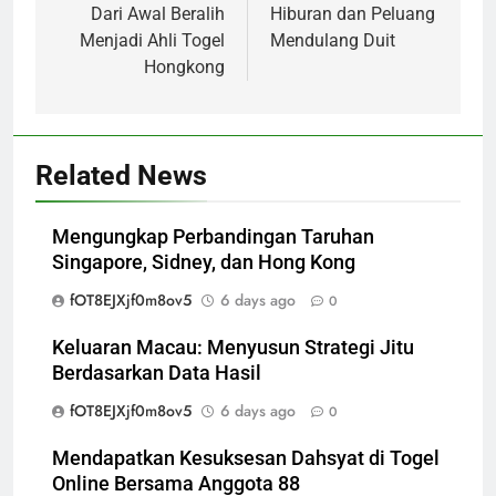
Dari Awal Beralih
Hiburan dan Peluang
Menjadi Ahli Togel
Mendulang Duit
Hongkong
Related News
Mengungkap Perbandingan Taruhan
Singapore, Sidney, dan Hong Kong
fOT8EJXjf0m8ov5
6 days ago
0
Keluaran Macau: Menyusun Strategi Jitu
Berdasarkan Data Hasil
fOT8EJXjf0m8ov5
6 days ago
0
Mendapatkan Kesuksesan Dahsyat di Togel
Online Bersama Anggota 88