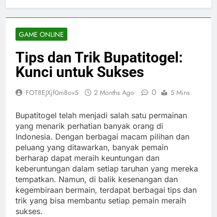
GAME ONLINE
Tips dan Trik Bupatitogel:
Kunci untuk Sukses
0
FOT8EJXjf0m8ov5
2 Months Ago
5 Mins
Bupatitogel telah menjadi salah satu permainan
yang menarik perhatian banyak orang di
Indonesia. Dengan berbagai macam pilihan dan
peluang yang ditawarkan, banyak pemain
berharap dapat meraih keuntungan dan
keberuntungan dalam setiap taruhan yang mereka
tempatkan. Namun, di balik kesenangan dan
kegembiraan bermain, terdapat berbagai tips dan
trik yang bisa membantu setiap pemain meraih
sukses.