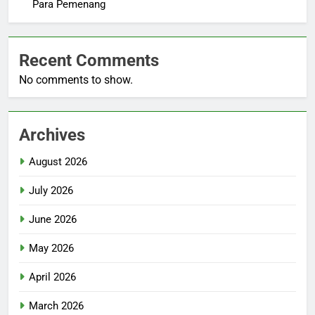
Para Pemenang
Recent Comments
No comments to show.
Archives
August 2026
July 2026
June 2026
May 2026
April 2026
March 2026