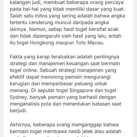
kalangan judi, membuat beberapa orang percaya
pada hal-hal yang tidak memiliki dasar yang kuat.
Salah satu mitos yang sering adalah bahwa angka
tertentu cenderung muncul daripada angka
lainnya. Namun, setiap hasil togel bersifat acak
dan tidak dipengaruhi oleh hasil yang lalu, entah
itu togel Hongkong maupun Toto Macau.
Fakta yang kerap terabaikan adalah pentingnya
strategi dan manajemen keuangan saat bermain
togel online. Sebuah strategi manajemen yang
efektif dapat menolong pemain mengurangi
kerugian dan memperbesar peluang untuk
menang. Di seputar togel Singapore dan togel
Sydney, banyak pemain yang berhasil dengan
menganalisis pola dan menentukan batasan saat
berjudi.
Akhirnya, beberapa orang menganggap bahwa
bermain togel membawa nasib jelek atau adalah