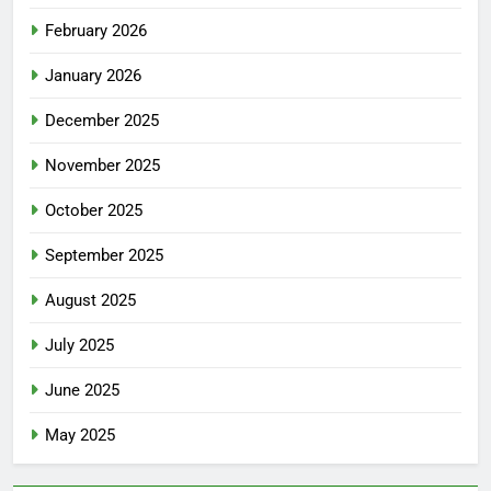
February 2026
January 2026
December 2025
November 2025
October 2025
September 2025
August 2025
July 2025
June 2025
May 2025