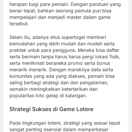
harapan bagi para pemain. Dengan panduan yang
benar tepat, bahkan seorang pemula pun bisa
mempelajari dan menjadi master dalam game
tersebut.
Selain itu, adanya situs supertogel memberi
kemudahan yang lebih mudah dan mudah serta
praktek untuk para pengguna. Mereka bisa daftar
serta bermain tanpa harus harus pergi lokasi fisik,
serta menikmati beraneka promo serta bonus
menarik menarik. Dengan maraknya data serta
komunitas yang ada yang diakses, pemain bisa
saling berbagi strategi dan dan pengalaman,
semakin meningkatkan ketertarikan dan
popularitas toto gelap di kalangan.
Strategi Sukses di Game Lotere
Pada lingkungan lotere, strategi yang sesuai tepat
sangat penting esensial dalam memperbesar