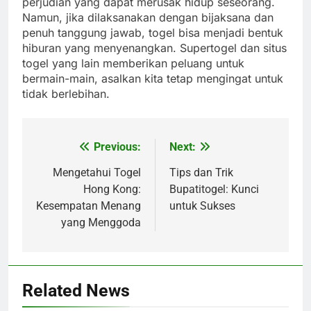
perjudian yang dapat merusak hidup seseorang.
Namun, jika dilaksanakan dengan bijaksana dan
penuh tanggung jawab, togel bisa menjadi bentuk
hiburan yang menyenangkan. Supertogel dan situs
togel yang lain memberikan peluang untuk
bermain-main, asalkan kita tetap mengingat untuk
tidak berlebihan.
Previous:
Next:
Post
navigation
Mengetahui Togel
Tips dan Trik
Hong Kong:
Bupatitogel: Kunci
Kesempatan Menang
untuk Sukses
yang Menggoda
Related News