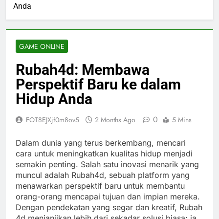
Anda
GAME ONLINE
Rubah4d: Membawa
Perspektif Baru ke dalam
Hidup Anda
0
FOT8EJXjf0m8ov5
2 Months Ago
5 Mins
Dalam dunia yang terus berkembang, mencari
cara untuk meningkatkan kualitas hidup menjadi
semakin penting. Salah satu inovasi menarik yang
muncul adalah Rubah4d, sebuah platform yang
menawarkan perspektif baru untuk membantu
orang-orang mencapai tujuan dan impian mereka.
Dengan pendekatan yang segar dan kreatif, Rubah
4d menjanjikan lebih dari sekadar solusi biasa; ia