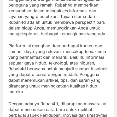
pengguna yang ramah, Rubah4d memberikan
kemudahan dalam mengakses informasi dan
layanan yang dibutuhkan. Tujuan utama dari
Rubah4d adalah untuk membawa perspektif baru
dalam hidup Anda, memungkinkan Anda untuk
mengeksplorasi berbagai kemungkinan yang ada.
Platform ini menghadirkan berbagai konten dan
sumber daya yang relevan, mencakup tema-tema
yang bermanfaat dan menarik. Baik itu informasi
seputar gaya hidup, teknologi, atau hiburan,
Rubah4d berusaha untuk menjadi sumber inspirasi
yang dapat dicerna dengan mudah. Pengguna
dapat menemukan artikel, tips, dan saran yang
dirancang untuk meningkatkan kualitas hidup
mereka.
Dengan adanya Rubah4d, diharapkan masyarakat
dapat menemukan cara baru untuk melihat
berbagai aspek kehidupan. Inovasi dan kreativitas