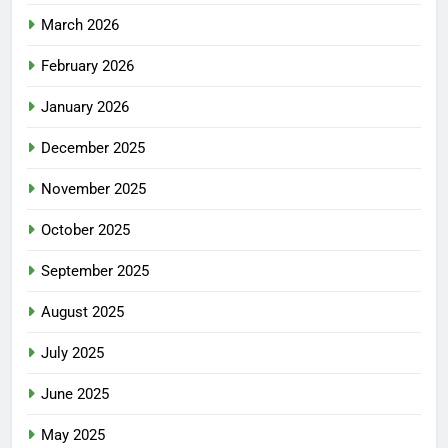
March 2026
February 2026
January 2026
December 2025
November 2025
October 2025
September 2025
August 2025
July 2025
June 2025
May 2025