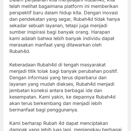
telah melihat bagaimana platform ini memberikan
perspektif baru dalam hidup kita. Dengan inovasi
dan pendekatan yang segar, Rubah4d tidak hanya
sekadar sebuah layanan, tetapi juga menjadi
sumber inspirasi bagi banyak orang. Harapan
kami adalah bahwa lebih banyak individu dapat
merasakan manfaat yang ditawarkan oleh
Rubah4d.
Keberadaan Rubah4d di tengah masyarakat
menjadi titik tolak bagi banyak perubahan positif.
Dengan informasi yang terus diperbarui dan
layanan yang mudah diakses, Rubah4d menjadi
jembatan koneksi antara berbagai ide dan
kesempatan. Kami yakin, ke depannya Rubah4d
akan terus berkembang dan menjadi lebih
bermanfaat bagi penggunanya.
Kami berharap Rubah 4d dapat menciptakan
dampak yang lebih luas lagi, menjangkau berbagai