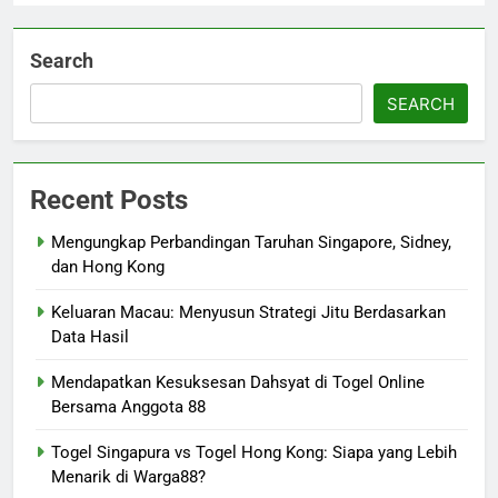
Search
SEARCH
Recent Posts
Mengungkap Perbandingan Taruhan Singapore, Sidney,
dan Hong Kong
Keluaran Macau: Menyusun Strategi Jitu Berdasarkan
Data Hasil
Mendapatkan Kesuksesan Dahsyat di Togel Online
Bersama Anggota 88
Togel Singapura vs Togel Hong Kong: Siapa yang Lebih
Menarik di Warga88?