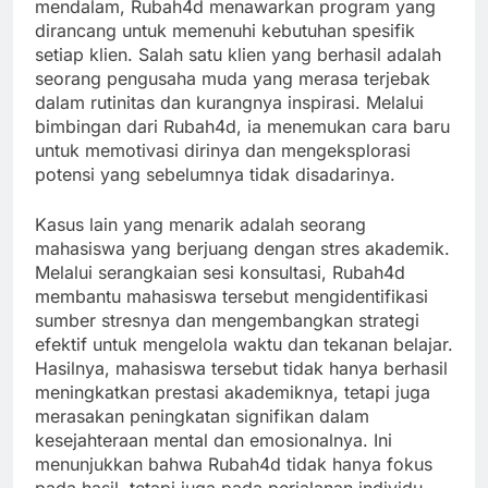
mendalam, Rubah4d menawarkan program yang
dirancang untuk memenuhi kebutuhan spesifik
setiap klien. Salah satu klien yang berhasil adalah
seorang pengusaha muda yang merasa terjebak
dalam rutinitas dan kurangnya inspirasi. Melalui
bimbingan dari Rubah4d, ia menemukan cara baru
untuk memotivasi dirinya dan mengeksplorasi
potensi yang sebelumnya tidak disadarinya.
Kasus lain yang menarik adalah seorang
mahasiswa yang berjuang dengan stres akademik.
Melalui serangkaian sesi konsultasi, Rubah4d
membantu mahasiswa tersebut mengidentifikasi
sumber stresnya dan mengembangkan strategi
efektif untuk mengelola waktu dan tekanan belajar.
Hasilnya, mahasiswa tersebut tidak hanya berhasil
meningkatkan prestasi akademiknya, tetapi juga
merasakan peningkatan signifikan dalam
kesejahteraan mental dan emosionalnya. Ini
menunjukkan bahwa Rubah4d tidak hanya fokus