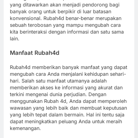
yang ditawarkan akan menjadi pendorong bagi
banyak orang untuk berpikir di luar batasan
konvensional. Rubah4d benar-benar merupakan
sebuah terobosan yang mampu mengubah cara
kita berinteraksi dengan informasi dan satu sama
lain.
Manfaat Rubah4d
Rubah4d memberikan banyak manfaat yang dapat
mengubah cara Anda menjalani kehidupan sehari-
hari. Salah satu manfaat utamanya adalah
memberikan akses ke informasi yang akurat dan
terkini mengenai dunia perjudian. Dengan
menggunakan Rubah 4d, Anda dapat memperoleh
wawasan yang lebih baik dan membuat keputusan
yang lebih tepat dalam bermain. Hal ini tentu saja
dapat meningkatkan peluang Anda untuk meraih
kemenangan.