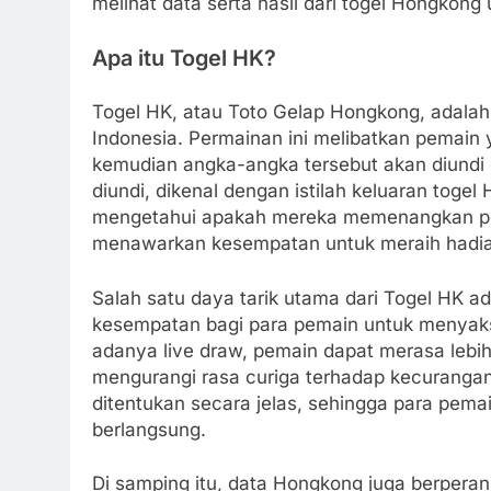
melihat data serta hasil dari togel Hongkon
Apa itu Togel HK?
Togel HK, atau Toto Gelap Hongkong, adalah 
Indonesia. Permainan ini melibatkan pemain 
kemudian angka-angka tersebut akan diundi 
diundi, dikenal dengan istilah keluaran toge
mengetahui apakah mereka memenangkan per
menawarkan kesempatan untuk meraih hadiah 
Salah satu daya tarik utama dari Togel HK ad
kesempatan bagi para pemain untuk menyak
adanya live draw, pemain dapat merasa lebih
mengurangi rasa curiga terhadap kecuranga
ditentukan secara jelas, sehingga para pem
berlangsung.
Di samping itu, data Hongkong juga berperan