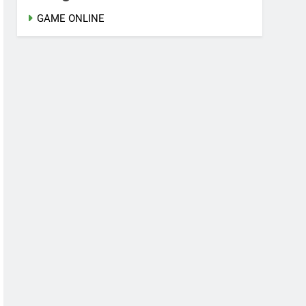
GAME ONLINE