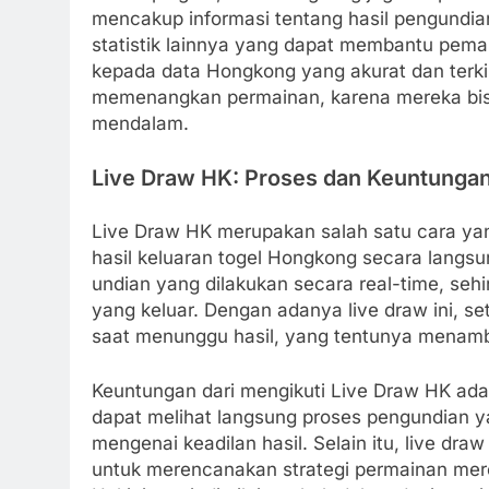
mencakup informasi tentang hasil pengundian
statistik lainnya yang dapat membantu pema
kepada data Hongkong yang akurat dan terk
memenangkan permainan, karena mereka bisa 
mendalam.
Live Draw HK: Proses dan Keuntunga
Live Draw HK merupakan salah satu cara yan
hasil keluaran togel Hongkong secara langsu
undian yang dilakukan secara real-time, se
yang keluar. Dengan adanya live draw ini,
saat menunggu hasil, yang tentunya menamb
Keuntungan dari mengikuti Live Draw HK ada
dapat melihat langsung proses pengundian y
mengenai keadilan hasil. Selain itu, live d
untuk merencanakan strategi permainan mere