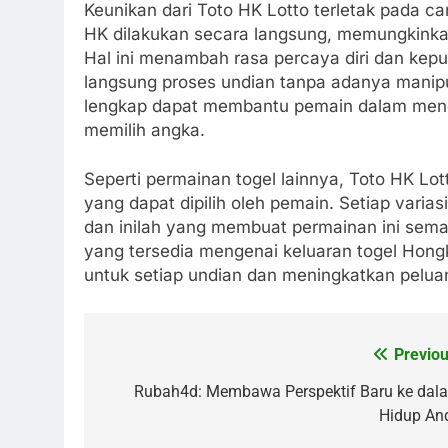
Keunikan dari Toto HK Lotto terletak pada ca
HK dilakukan secara langsung, memungkinkan
Hal ini menambah rasa percaya diri dan kep
langsung proses undian tanpa adanya manipul
lengkap dapat membantu pemain dalam menga
memilih angka.
Seperti permainan togel lainnya, Toto HK Lot
yang dapat dipilih oleh pemain. Setiap var
dan inilah yang membuat permainan ini sema
yang tersedia mengenai keluaran togel Hong
untuk setiap undian dan meningkatkan pelu
Previou
Post
navigation
Rubah4d: Membawa Perspektif Baru ke dal
Hidup An