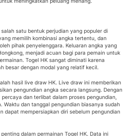
g untuk meningkatkan peluang menang.
salah satu bentuk perjudian yang populer di
yang memilih kombinasi angka tertentu, dan
oleh pihak penyelenggara. Keluaran angka yang
l Hongkong, menjadi acuan bagi para pemain untuk
mainan. Togel HK sangat diminati karena
besar dengan modal yang relatif kecil.
alah hasil live draw HK. Live draw ini memberikan
sikan pengundian angka secara langsung. Dengan
 percaya dan terlibat dalam proses pengundian,
n. Waktu dan tanggal pengundian biasanya sudah
ain dapat mempersiapkan diri sebelum pengundian
 penting dalam permainan Togel HK. Data ini