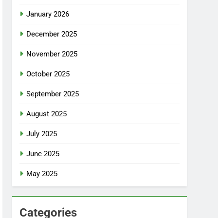
January 2026
December 2025
November 2025
October 2025
September 2025
August 2025
July 2025
June 2025
May 2025
Categories