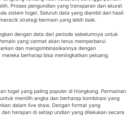
ilih. Proses pengundian yang transparan dan akurat
a sistem togel. Seluruh data yang diambil dari hasil
 meracik strategi bermain yang lebih baik.
ngkan dengan data dari periode sebelumnya untuk
emain yang cermat akan terus memperbarui
luarkan dan mengombinasikannya dengan
, mereka berharap bisa meningkatkan peluang
an togel yang paling populer di Hongkong. Permainan
untuk memilih angka dan berharap kombinasi yang
umkan dalam live draw. Dengan format yang
dan harapan di setiap undian yang dilakukan secara