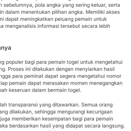
 sebelumnya, pola angka yang sering keluar, serta
in dalam menentukan pilihan angka. Memiliki akses
ini dapat meningkatkan peluang pemain untuk
menganalisis informasi tersebut secara lebih
nnya
g populer bagi para pemain togel untuk mengetahui
ng. Proses ini dilakukan dengan menyiarkan hasil
hingga para peminat dapat segera mengetahui nomor
 setiap pemain dapat merasakan momen menegangkan
ah keseruan dalam bermain togel.
lah transparansi yang ditawarkan. Semua orang
ang dilakukan, sehingga mengurangi kecurigaan
raw juga memberikan kesempatan bagi para pemain
ka berdasarkan hasil yang didapat secara langsung.