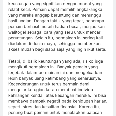
keuntungan yang signifikan dengan modal yang
relatif kecil. Pemain dapat memilih angka-angka
yang mereka anggap beruntung dan menunggu
hasil undian. Dengan taktik yang tepat, beberapa
pemain berhasil meraih hadiah besar, menjadikan
walitogel sebagai cara yang seru untuk mencari
peruntungan. Selain itu, permainan ini sering kali
diadakan di dunia maya, sehingga memberikan
akses mudah bagi siapa saja yang ingin ikut serta.
Tetapi, di balik keuntungan yang ada, risiko juga
mengikuti permainan ini. Banyak pemain yang
terjebak dalam permainan ini dan mengeluarkan
lebih banyak uang ketimbang yang seharusnya.
Kecenderungan untuk terus bermain demi
mengejar kerugian kerap membuat individu
kehilangan kendali atas keuangan mereka. Ini bisa
membawa dampak negatif pada kehidupan harian,
seperti stres dan kesulitan finansial. Karena itu,
penting buat pemain untuk menetapkan batasan