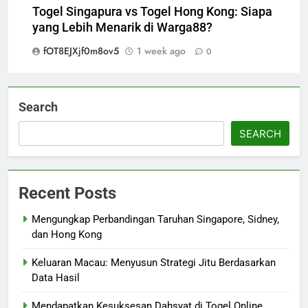
Togel Singapura vs Togel Hong Kong: Siapa
yang Lebih Menarik di Warga88?
fOT8EJXjf0m8ov5
1 week ago
0
Search
SEARCH
Recent Posts
Mengungkap Perbandingan Taruhan Singapore, Sidney,
dan Hong Kong
Keluaran Macau: Menyusun Strategi Jitu Berdasarkan
Data Hasil
Mendapatkan Kesuksesan Dahsyat di Togel Online