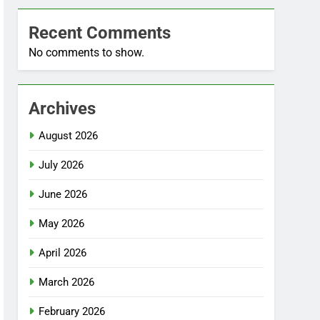
Recent Comments
No comments to show.
Archives
August 2026
July 2026
June 2026
May 2026
April 2026
March 2026
February 2026