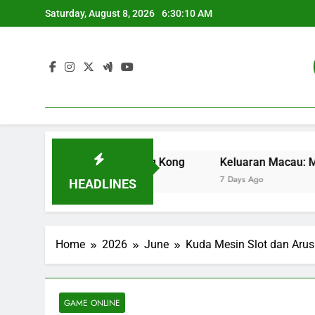
Skip
Saturday, August 8, 2026
6:30:11 AM
to
content
re, Sidney, dan Hong Kong
Keluaran Macau: Menyusun S
7 Days Ago
HEADLINES
Home
2026
June
Kuda Mesin Slot dan Arus
GAME ONLINE