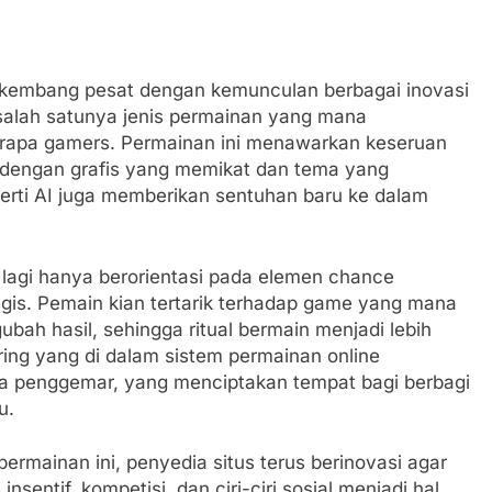
erkembang pesat dengan kemunculan berbagai inovasi
i salah satunya jenis permainan yang mana
rapa gamers. Permainan ini menawarkan keseruan
, dengan grafis yang memikat dan tema yang
erti AI juga memberikan sentuhan baru ke dalam
k lagi hanya berorientasi pada elemen chance
gis. Pemain kian tertarik terhadap game yang mana
ah hasil, sehingga ritual bermain menjadi lebih
aring yang di dalam sistem permainan online
a penggemar, yang menciptakan tempat bagi berbagi
u.
ermainan ini, penyedia situs terus berinovasi agar
sentif, kompetisi, dan ciri-ciri sosial menjadi hal