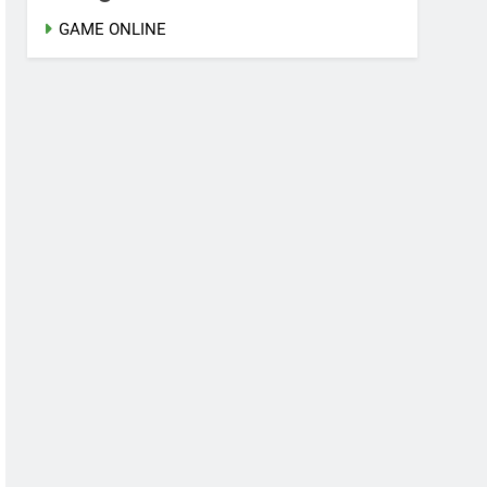
GAME ONLINE