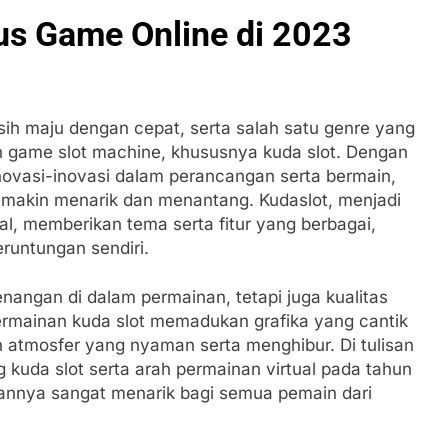
us Game Online di 2023
asih maju dengan cepat, serta salah satu genre yang
ah game slot machine, khususnya kuda slot. Dengan
ovasi-inovasi dalam perancangan serta bermain,
makin menarik dan menantang. Kudaslot, menjadi
al, memberikan tema serta fitur yang berbagai,
untungan sendiri.
nangan di dalam permainan, tetapi juga kualitas
rmainan kuda slot memadukan grafika yang cantik
 atmosfer yang nyaman serta menghibur. Di tulisan
g kuda slot serta arah permainan virtual pada tahun
kannya sangat menarik bagi semua pemain dari