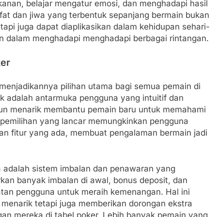
ekanan, belajar mengatur emosi, dan menghadapi hasil
Sifat dan jiwa yang terbentuk sepanjang bermain bukan
tapi juga dapat diaplikasikan dalam kehidupan sehari-
ien dalam menghadapi menghadapi berbagai rintangan.
er
menjadikannya pilihan utama bagi semua pemain di
k adalah antarmuka pengguna yang intuitif dan
mun menarik membantu pemain baru untuk memahami
, pemilihan yang lancar memungkinkan pengguna
n fitur yang ada, membuat pengalaman bermain jadi
na adalah sistem imbalan dan penawaran yang
an banyak imbalan di awal, bonus deposit, dan
an pengguna untuk meraih kemenangan. Hal ini
menarik tetapi juga memberikan dorongan ekstra
an mereka di tabel poker. Lebih banyak pemain yang