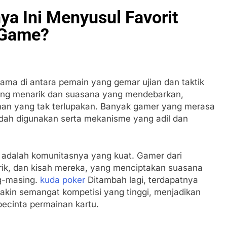
a Ini Menyusul Favorit
 Game?
tama di antara pemain yang gemar ujian dan taktik
 yang menarik dan suasana yang mendebarkan,
n yang tak terlupakan. Banyak gamer yang merasa
dah digunakan serta mekanisme yang adil dan
r adalah komunitasnya yang kuat. Gamer dari
, trik, dan kisah mereka, yang menciptakan suasana
g-masing.
kuda poker
Ditambah lagi, terdapatnya
kin semangat kompetisi yang tinggi, menjadikan
pecinta permainan kartu.