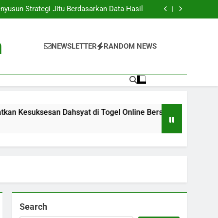
 Taruhan Singapore, Sidney, dan Hong Kong
yusun Strategi Jitu Berdasarkan Data Hasil
hsyat di Togel Online Bersama Anggota 88
ogel Hong Kong: Siapa yang Lebih Menarik di
Warga88?
 Taruhan Singapore, Sidney, dan Hong Kong
m
yusun Strategi Jitu Berdasarkan Data Hasil
NEWSLETTER
RANDOM NEWS
hsyat di Togel Online Bersama Anggota 88
ogel Hong Kong: Siapa yang Lebih Menarik di
Warga88?
ksesan Dahsyat di Togel Online Bersama Anggota 88
T
6
Search