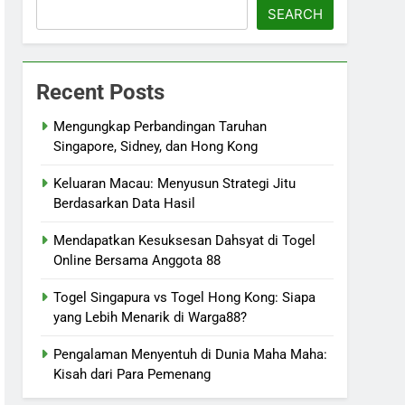
SEARCH
Recent Posts
Mengungkap Perbandingan Taruhan
Singapore, Sidney, dan Hong Kong
Keluaran Macau: Menyusun Strategi Jitu
Berdasarkan Data Hasil
Mendapatkan Kesuksesan Dahsyat di Togel
Online Bersama Anggota 88
Togel Singapura vs Togel Hong Kong: Siapa
yang Lebih Menarik di Warga88?
Pengalaman Menyentuh di Dunia Maha Maha:
Kisah dari Para Pemenang