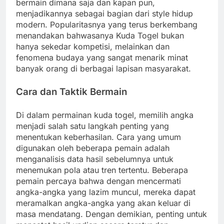
bermain dimana saja dan kapan pun,
menjadikannya sebagai bagian dari style hidup
modern. Popularitasnya yang terus berkembang
menandakan bahwasanya Kuda Togel bukan
hanya sekedar kompetisi, melainkan dan
fenomena budaya yang sangat menarik minat
banyak orang di berbagai lapisan masyarakat.
Cara dan Taktik Bermain
Di dalam permainan kuda togel, memilih angka
menjadi salah satu langkah penting yang
menentukan keberhasilan. Cara yang umum
digunakan oleh beberapa pemain adalah
menganalisis data hasil sebelumnya untuk
menemukan pola atau tren tertentu. Beberapa
pemain percaya bahwa dengan mencermati
angka-angka yang lazim muncul, mereka dapat
meramalkan angka-angka yang akan keluar di
masa mendatang. Dengan demikian, penting untuk