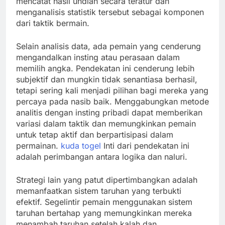
mencatat hasil undian secara teratur dan
menganalisis statistik tersebut sebagai komponen
dari taktik bermain.
Selain analisis data, ada pemain yang cenderung
mengandalkan insting atau perasaan dalam
memilih angka. Pendekatan ini cenderung lebih
subjektif dan mungkin tidak senantiasa berhasil,
tetapi sering kali menjadi pilihan bagi mereka yang
percaya pada nasib baik. Menggabungkan metode
analitis dengan insting pribadi dapat memberikan
variasi dalam taktik dan memungkinkan pemain
untuk tetap aktif dan berpartisipasi dalam
permainan.
kuda togel
Inti dari pendekatan ini
adalah perimbangan antara logika dan naluri.
Strategi lain yang patut dipertimbangkan adalah
memanfaatkan sistem taruhan yang terbukti
efektif. Segelintir pemain menggunakan sistem
taruhan bertahap yang memungkinkan mereka
menambah taruhan setelah kalah dan