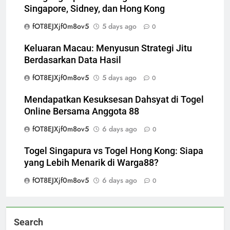
Singapore, Sidney, dan Hong Kong
fOT8EJXjf0m8ov5
5 days ago
0
Keluaran Macau: Menyusun Strategi Jitu
Berdasarkan Data Hasil
fOT8EJXjf0m8ov5
5 days ago
0
Mendapatkan Kesuksesan Dahsyat di Togel
Online Bersama Anggota 88
fOT8EJXjf0m8ov5
6 days ago
0
Togel Singapura vs Togel Hong Kong: Siapa
yang Lebih Menarik di Warga88?
fOT8EJXjf0m8ov5
6 days ago
0
Search