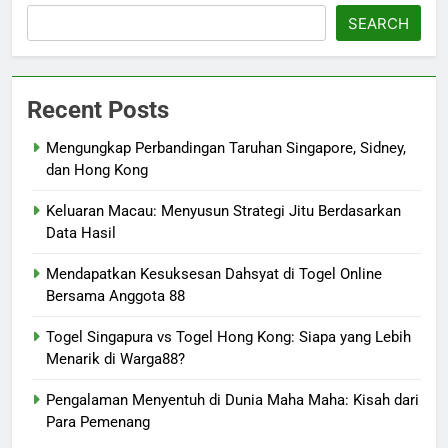
SEARCH
Recent Posts
Mengungkap Perbandingan Taruhan Singapore, Sidney,
dan Hong Kong
Keluaran Macau: Menyusun Strategi Jitu Berdasarkan
Data Hasil
Mendapatkan Kesuksesan Dahsyat di Togel Online
Bersama Anggota 88
Togel Singapura vs Togel Hong Kong: Siapa yang Lebih
Menarik di Warga88?
Pengalaman Menyentuh di Dunia Maha Maha: Kisah dari
Para Pemenang