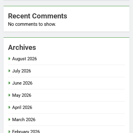
Recent Comments
No comments to show.
Archives
August 2026
July 2026
June 2026
May 2026
April 2026
March 2026
February 2026