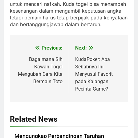
untuk mencari nafkah. Kuda togel bisa menambah
kesenangan dalam mengambil keputusan angka,
tetapi pemain harus tetap berpijak pada kenyataan
dan bertanggungjawab dalam bertaruh.
Previous:
Next:
Post
navigation
Bagaimana Sih
KudaPoker: Apa
Kawan Togel
Sebabnya Ini
Mengubah Cara Kita
Menyusul Favorit
Bermain Toto
pada Kalangan
Pecinta Game?
Related News
Mengungkap Perbandingan Taruhan