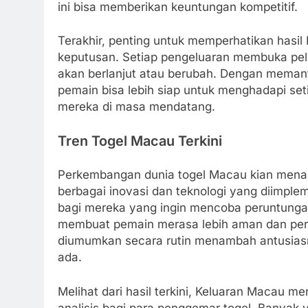
ini bisa memberikan keuntungan kompetitif.
Terakhir, penting untuk memperhatikan hasi
keputusan. Setiap pengeluaran membuka pel
akan berlanjut atau berubah. Dengan memanf
pemain bisa lebih siap untuk menghadapi se
mereka di masa mendatang.
Tren Togel Macau Terkini
Perkembangan dunia togel Macau kian menar
berbagai inovasi dan teknologi yang diimple
bagi mereka yang ingin mencoba peruntunga
membuat pemain merasa lebih aman dan percay
diumumkan secara rutin menambah antusiasm
ada.
Melihat dari hasil terkini, Keluaran Macau m
analisis bagi para penggemar togel. Banyak