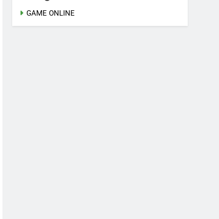
GAME ONLINE