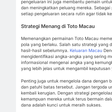
pengeluaran ini juga membantu pemain untu
dan meningkatkan peluang mereka. Sebagai p
setiap pengeluaran secara rutin agar tidak k
Strategi Menang di Toto Macau
Memenangkan permainan Toto Macau memerl
pola yang berlaku. Salah satu strategi yang 
hasil-hasil sebelumnya.
Keluaran Macau
Deng
mengidentifikasi angka-angka yang sering m
informasional mengenai angka yang kemungk
yang lebih jelas untuk mengambil keputusan 
Penting juga untuk mengelola dana dengan b
dan patuhi batas tersebut. Jangan tergoda 
kembali kerugian. Dengan strategi pengelol
kemampuan mereka untuk terus bermain dalam
dana adalah kunci untuk meraih sukses.