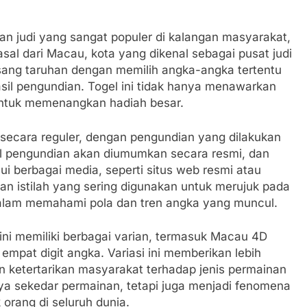
an judi yang sangat populer di kalangan masyarakat,
sal dari Macau, kota yang dikenal sebagai pusat judi
ang taruhan dengan memilih angka-angka tertentu
sil pengundian. Togel ini tidak hanya menawarkan
untuk memenangkan hadiah besar.
 secara reguler, dengan pengundian yang dilakukan
sil pengundian akan diumumkan secara resmi, dan
ui berbagai media, seperti situs web resmi atau
n istilah yang sering digunakan untuk merujuk pada
 dalam memahami pola dan tren angka yang muncul.
i memiliki berbagai varian, termasuk Macau 4D
pat digit angka. Variasi ini memberikan lebih
n ketertarikan masyarakat terhadap jenis permainan
nya sekedar permainan, tetapi juga menjadi fenomena
orang di seluruh dunia.