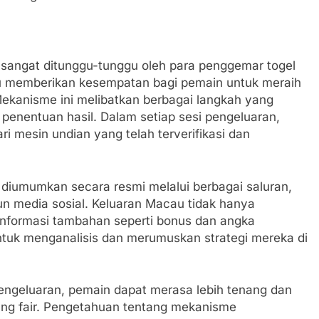
angat ditunggu-tunggu oleh para penggemar togel
cau memberikan kesempatan bagi pemain untuk meraih
kanisme ini melibatkan berbagai langkah yang
a penentuan hasil. Dalam setiap sesi pengeluaran,
i mesin undian yang telah terverifikasi dan
n diumumkan secara resmi melalui berbagai saluran,
pun media sosial. Keluaran Macau tidak hanya
 informasi tambahan seperti bonus dan angka
i untuk menganalisis dan merumuskan strategi mereka di
engeluaran, pemain dapat merasa lebih tenang dan
yang fair. Pengetahuan tentang mekanisme