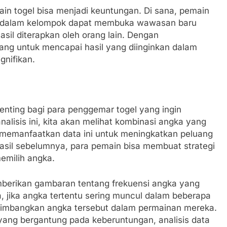
in togel bisa menjadi keuntungan. Di sana, pemain
usi dalam kelompok dapat membuka wawasan baru
sil diterapkan oleh orang lain. Dengan
ang untuk mencapai hasil yang diinginkan dalam
gnifikan.
enting bagi para penggemar togel yang ingin
lisis ini, kita akan melihat kombinasi angka yang
memanfaatkan data ini untuk meningkatkan peluang
sil sebelumnya, para pemain bisa membuat strategi
emilih angka.
mberikan gambaran tentang frekuensi angka yang
, jika angka tertentu sering muncul dalam beberapa
rtimbangkan angka tersebut dalam permainan mereka.
ang bergantung pada keberuntungan, analisis data