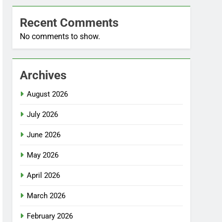
Recent Comments
No comments to show.
Archives
August 2026
July 2026
June 2026
May 2026
April 2026
March 2026
February 2026