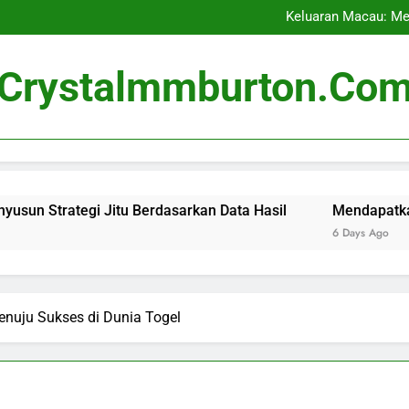
Mengungkap Perbandingan
Keluaran Macau: Men
Mendapatkan Kesuksesan Da
Togel Singapura vs T
Mengungkap Perbandingan
Crystalmmburton.co
Keluaran Macau: Men
Mendapatkan Kesuksesan Da
Togel Singapura vs T
gi Jitu Berdasarkan Data Hasil
Mendapatkan Kesuksesa
6 Days Ago
nuju Sukses di Dunia Togel