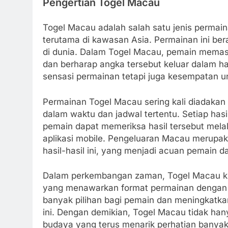
Pengertian Togel Macau
Togel Macau adalah salah satu jenis permain
terutama di kawasan Asia. Permainan ini bera
di dunia. Dalam Togel Macau, pemain memas
dan berharap angka tersebut keluar dalam ha
sensasi permainan tetapi juga kesempatan 
Permainan Togel Macau sering kali diadakan
dalam waktu dan jadwal tertentu. Setiap ha
pemain dapat memeriksa hasil tersebut melal
aplikasi mobile. Pengeluaran Macau merupaka
hasil-hasil ini, yang menjadi acuan pemain
Dalam perkembangan zaman, Togel Macau kin
yang menawarkan format permainan dengan em
banyak pilihan bagi pemain dan meningkatka
ini. Dengan demikian, Togel Macau tidak ha
budaya yang terus menarik perhatian banyak 