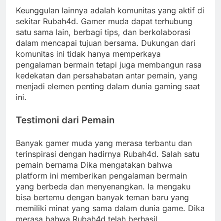
Keunggulan lainnya adalah komunitas yang aktif di
sekitar Rubah4d. Gamer muda dapat terhubung
satu sama lain, berbagi tips, dan berkolaborasi
dalam mencapai tujuan bersama. Dukungan dari
komunitas ini tidak hanya memperkaya
pengalaman bermain tetapi juga membangun rasa
kedekatan dan persahabatan antar pemain, yang
menjadi elemen penting dalam dunia gaming saat
ini.
Testimoni dari Pemain
Banyak gamer muda yang merasa terbantu dan
terinspirasi dengan hadirnya Rubah4d. Salah satu
pemain bernama Dika mengatakan bahwa
platform ini memberikan pengalaman bermain
yang berbeda dan menyenangkan. Ia mengaku
bisa bertemu dengan banyak teman baru yang
memiliki minat yang sama dalam dunia game. Dika
merasa bahwa Rubah4d telah berhasil