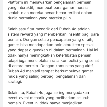
Platform ini menawarkan pengalaman bermain
yang interaktif, membuat para gamer merasa
seolah-olah mereka benar-benar terlibat dalam
dunia permainan yang mereka pilih.
Salah satu fitur menarik dari Rubah 4d adalah
sistem reward yang memberikan insentif bagi para
pemain. Dengan setiap pencapaian yang diraih,
gamer bisa mendapatkan poin atau item spesial
yang dapat digunakan di dalam permainan. Hal ini
tidak hanya meningkatkan keterlibatan pemain
tetapi juga menciptakan rasa kompetisi yang sehat
di antara mereka. Dengan komunitas yang aktif,
Rubah 4d menjadi tempat berkumpulnya gamer
muda yang saling berbagi pengalaman dan
strategi.
Selain itu, Rubah 4d juga sering mengadakan
event-event menarik yang melibatkan seluruh
pemain. Event ini tidak hanya menjadikan