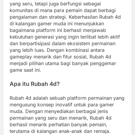
yang seru, tetapi juga berfungsi sebagai
komunitas di mana para pemain dapat berbagi
pengalaman dan strategi. Keberhasilan Rubah 4d
di kalangan gamer muda ini menunjukkan
bagaimana platform ini berhasil menjawab
kebutuhan generasi yang ingin terlibat lebih aktif
dan berpartisipasi dalam ekosistem permainan
yang lebih luas. Dengan kombinasi antara
gameplay menarik dan fitur sosial, Rubah 4d
menjadi pilihan utama bagi banyak penggemar
game saat ini.
Apa itu Rubah 4d?
Rubah 4d adalah sebuah platform permainan yang
mengusung konsep inovatif untuk para gamer
muda. Dengan menyediakan berbagai jenis
permainan yang seru dan menarik, Rubah 4d
berhasil menarik perhatian banyak pemain,
terutama di kalangan anak-anak dan remaja.