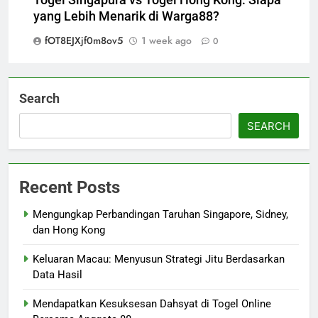
Togel Singapura vs Togel Hong Kong: Siapa
yang Lebih Menarik di Warga88?
fOT8EJXjf0m8ov5
1 week ago
0
Search
SEARCH
Recent Posts
Mengungkap Perbandingan Taruhan Singapore, Sidney,
dan Hong Kong
Keluaran Macau: Menyusun Strategi Jitu Berdasarkan
Data Hasil
Mendapatkan Kesuksesan Dahsyat di Togel Online