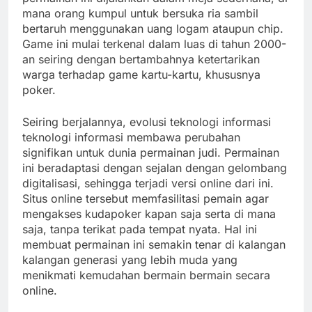
mana orang kumpul untuk bersuka ria sambil
bertaruh menggunakan uang logam ataupun chip.
Game ini mulai terkenal dalam luas di tahun 2000-
an seiring dengan bertambahnya ketertarikan
warga terhadap game kartu-kartu, khususnya
poker.
Seiring berjalannya, evolusi teknologi informasi
teknologi informasi membawa perubahan
signifikan untuk dunia permainan judi. Permainan
ini beradaptasi dengan sejalan dengan gelombang
digitalisasi, sehingga terjadi versi online dari ini.
Situs online tersebut memfasilitasi pemain agar
mengakses kudapoker kapan saja serta di mana
saja, tanpa terikat pada tempat nyata. Hal ini
membuat permainan ini semakin tenar di kalangan
kalangan generasi yang lebih muda yang
menikmati kemudahan bermain bermain secara
online.