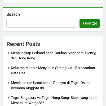
Search
SEARCH
Recent Posts
Mengungkap Perbandingan Taruhan Singapore, Sidney,
dan Hong Kong
Keluaran Macau: Menyusun Strategi Jitu Berdasarkan
Data Hasil
Mendapatkan Kesuksesan Dahsyat di Togel Online
Bersama Anggota 88
Togel Singapura vs Togel Hong Kong: Siapa yang Lebih
Menarik di Warga88?