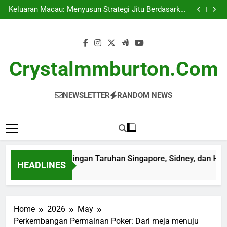
Mengungkap Perbandingan Taruhan Singapore,
Skip
Sidney, dan Hong Kong
Keluaran Macau: Menyusun Strategi Jitu Berdasarkan
to
Data Hasil
Mendapatkan Kesuksesan Dahsyat di Togel Online
Bersama Anggota 88
Togel Singapura vs Togel Hong Kong: Siapa yang
content
Lebih Menarik di Warga88?
Mengungkap Perbandingan Taruhan Singapore,
Sidney, dan Hong Kong
Keluaran Macau: Menyusun Strategi Jitu Berdasarkan
Data Hasil
Mendapatkan Kesuksesan Dahsyat di Togel Online
Crystalmmburton.com
Bersama Anggota 88
Togel Singapura vs Togel Hong Kong: Siapa yang
Lebih Menarik di Warga88?
NEWSLETTER
RANDOM NEWS
gungkap Perbandingan Taruhan Singapore, Sidney, dan Hong
HEADLINES
s Ago
Home
2026
May
Perkembangan Permainan Poker: Dari meja menuju