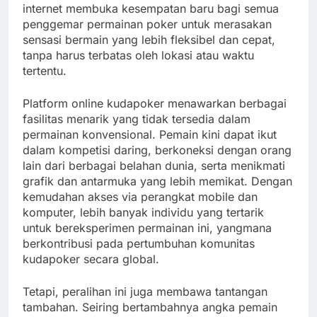
internet membuka kesempatan baru bagi semua
penggemar permainan poker untuk merasakan
sensasi bermain yang lebih fleksibel dan cepat,
tanpa harus terbatas oleh lokasi atau waktu
tertentu.
Platform online kudapoker menawarkan berbagai
fasilitas menarik yang tidak tersedia dalam
permainan konvensional. Pemain kini dapat ikut
dalam kompetisi daring, berkoneksi dengan orang
lain dari berbagai belahan dunia, serta menikmati
grafik dan antarmuka yang lebih memikat. Dengan
kemudahan akses via perangkat mobile dan
komputer, lebih banyak individu yang tertarik
untuk bereksperimen permainan ini, yangmana
berkontribusi pada pertumbuhan komunitas
kudapoker secara global.
Tetapi, peralihan ini juga membawa tantangan
tambahan. Seiring bertambahnya angka pemain