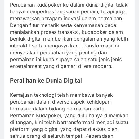
Perubahan kudapoker ke dalam dunia digital tidak
hanya memperluas jangkauan pemain, tetapi juga
menawarkan beragam inovasi dalam permainan.
Dengan fitur menarik serta kenyamanan pada
menjalankan proses transaksi, kudapoker dalam
bentuk digital memberikan pengalaman yang lebih
interaktif serta mengasyikkan. Transformasi ini
menyatakan perubahan yang penting dari
permainan ini kuno supaya salah satu jenis jenis
entertainment yang digemari di era modern.
Peralihan ke Dunia Digital
Kemajuan teknologi telah membawa banyak
perubahan dalam diverse aspek kehidupan,
termasuk dalam bidang permainan kartu.
Permainan Kudapoker, yang dulu hanya dimainkan
di tangan, kini telah bertransformasi menjadi suatu
platform yang digital yang dapat diakses oleh
semua orang di seluruh tempat. Keberadaan