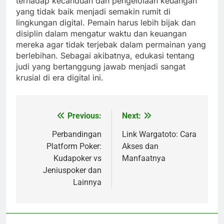
terhadap kecanduan dan pengelolaan keuangan
yang tidak baik menjadi semakin rumit di
lingkungan digital. Pemain harus lebih bijak dan
disiplin dalam mengatur waktu dan keuangan
mereka agar tidak terjebak dalam permainan yang
berlebihan. Sebagai akibatnya, edukasi tentang
judi yang bertanggung jawab menjadi sangat
krusial di era digital ini.
Previous:
Next:
Post
navigation
Perbandingan
Link Wargatoto: Cara
Platform Poker:
Akses dan
Kudapoker vs
Manfaatnya
Jeniuspoker dan
Lainnya