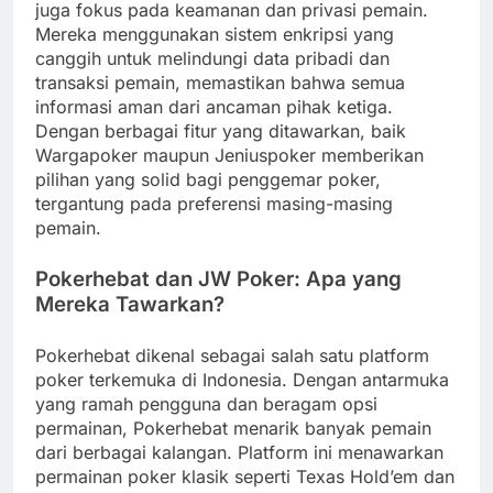
juga fokus pada keamanan dan privasi pemain.
Mereka menggunakan sistem enkripsi yang
canggih untuk melindungi data pribadi dan
transaksi pemain, memastikan bahwa semua
informasi aman dari ancaman pihak ketiga.
Dengan berbagai fitur yang ditawarkan, baik
Wargapoker maupun Jeniuspoker memberikan
pilihan yang solid bagi penggemar poker,
tergantung pada preferensi masing-masing
pemain.
Pokerhebat dan JW Poker: Apa yang
Mereka Tawarkan?
Pokerhebat dikenal sebagai salah satu platform
poker terkemuka di Indonesia. Dengan antarmuka
yang ramah pengguna dan beragam opsi
permainan, Pokerhebat menarik banyak pemain
dari berbagai kalangan. Platform ini menawarkan
permainan poker klasik seperti Texas Hold’em dan