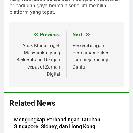
pribadi dan gaya bermain sebelum memilih
platform yang tepat.
Previous:
Next:
Post
navigation
Anak Muda Togel:
Perkembangan
Masyarakat yang
Permainan Poker:
Berkembang Dengan
Dari meja menuju
cepat di Zaman
Dunia
Digital
Related News
Mengungkap Perbandingan Taruhan
Singapore, Sidney, dan Hong Kong