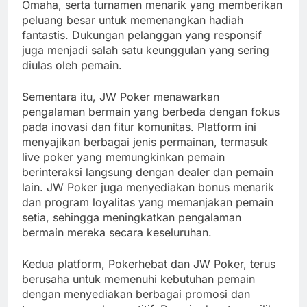
Omaha, serta turnamen menarik yang memberikan
peluang besar untuk memenangkan hadiah
fantastis. Dukungan pelanggan yang responsif
juga menjadi salah satu keunggulan yang sering
diulas oleh pemain.
Sementara itu, JW Poker menawarkan
pengalaman bermain yang berbeda dengan fokus
pada inovasi dan fitur komunitas. Platform ini
menyajikan berbagai jenis permainan, termasuk
live poker yang memungkinkan pemain
berinteraksi langsung dengan dealer dan pemain
lain. JW Poker juga menyediakan bonus menarik
dan program loyalitas yang memanjakan pemain
setia, sehingga meningkatkan pengalaman
bermain mereka secara keseluruhan.
Kedua platform, Pokerhebat dan JW Poker, terus
berusaha untuk memenuhi kebutuhan pemain
dengan menyediakan berbagai promosi dan