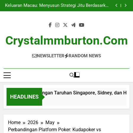
Mengungkap Perbandingan Taruhan Singapore,
Skip
Sidney, dan Hong Kong
Keluaran Macau: Menyusun Strategi Jitu Berdasarkan
to
Data Hasil
Mendapatkan Kesuksesan Dahsyat di Togel Online
Bersama Anggota 88
Togel Singapura vs Togel Hong Kong: Siapa yang
content
Lebih Menarik di Warga88?
Mengungkap Perbandingan Taruhan Singapore,
Sidney, dan Hong Kong
Keluaran Macau: Menyusun Strategi Jitu Berdasarkan
Data Hasil
Mendapatkan Kesuksesan Dahsyat di Togel Online
Crystalmmburton.com
Bersama Anggota 88
Togel Singapura vs Togel Hong Kong: Siapa yang
Lebih Menarik di Warga88?
NEWSLETTER
RANDOM NEWS
ungkap Perbandingan Taruhan Singapore, Sidney, dan Hong 
HEADLINES
 Ago
Home
2026
May
Perbandingan Platform Poker: Kudapoker vs