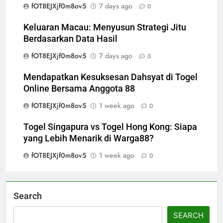
fOT8EJXjf0m8ov5
7 days ago
0
Keluaran Macau: Menyusun Strategi Jitu
Berdasarkan Data Hasil
fOT8EJXjf0m8ov5
7 days ago
0
Mendapatkan Kesuksesan Dahsyat di Togel
Online Bersama Anggota 88
fOT8EJXjf0m8ov5
1 week ago
0
Togel Singapura vs Togel Hong Kong: Siapa
yang Lebih Menarik di Warga88?
fOT8EJXjf0m8ov5
1 week ago
0
Search
SEARCH