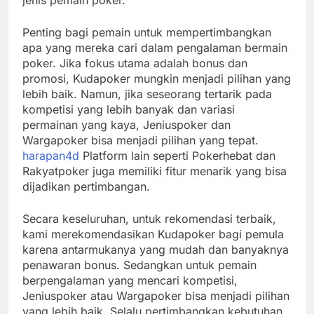
jenis pemain poker.
Penting bagi pemain untuk mempertimbangkan
apa yang mereka cari dalam pengalaman bermain
poker. Jika fokus utama adalah bonus dan
promosi, Kudapoker mungkin menjadi pilihan yang
lebih baik. Namun, jika seseorang tertarik pada
kompetisi yang lebih banyak dan variasi
permainan yang kaya, Jeniuspoker dan
Wargapoker bisa menjadi pilihan yang tepat.
harapan4d
Platform lain seperti Pokerhebat dan
Rakyatpoker juga memiliki fitur menarik yang bisa
dijadikan pertimbangan.
Secara keseluruhan, untuk rekomendasi terbaik,
kami merekomendasikan Kudapoker bagi pemula
karena antarmukanya yang mudah dan banyaknya
penawaran bonus. Sedangkan untuk pemain
berpengalaman yang mencari kompetisi,
Jeniuspoker atau Wargapoker bisa menjadi pilihan
yang lebih baik. Selalu pertimbangkan kebutuhan