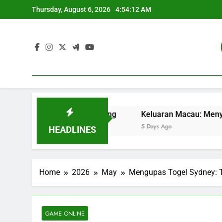
Skip
Thursday, August 6, 2026
4:54:13 AM
to
content
Sidney, dan Hong Kong
Keluaran Macau: Menyusun Strat
5 Days Ago
HEADLINES
Home
2026
May
Mengupas Togel Sydney: 
GAME ONLINE