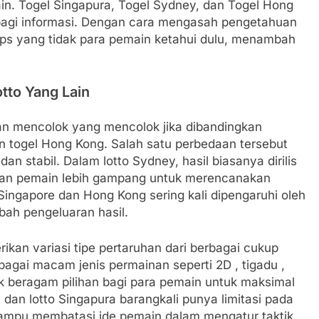
. Togel Singapura, Togel Sydney, dan Togel Hong
rbagi informasi. Dengan cara mengasah pengetahuan
 tips yang tidak para pemain ketahui dulu, menambah
tto Yang Lain
n mencolok yang mencolok jika dibandingkan
dan togel Hong Kong. Salah satu perbedaan tersebut
an stabil. Dalam lotto Sydney, hasil biasanya dirilis
kan pemain lebih gampang untuk merencanakan
o Singapore dan Hong Kong sering kali dipengaruhi oleh
ah pengeluaran hasil.
ikan variasi tipe pertaruhan dari berbagai cukup
rbagai macam jenis permainan seperti 2D , tigadu ,
k beragam pilihan bagi para pemain untuk maksimal
dan lotto Singapura barangkali punya limitasi pada
mampu membatasi ide pemain dalam mengatur taktik.