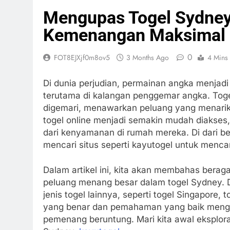
Mengupas Togel Sydney:
Kemenangan Maksimal
0
FOT8EJXjf0m8ov5
3 Months Ago
4 Mins
Di dunia perjudian, permainan angka menjadi
terutama di kalangan penggemar angka. Togel
digemari, menawarkan peluang yang menarik
togel online menjadi semakin mudah diakses,
dari kenyamanan di rumah mereka. Di dari be
mencari situs seperti kayutogel untuk menca
Dalam artikel ini, kita akan membahas berag
peluang menang besar dalam togel Sydney. D
jenis togel lainnya, seperti togel Singapor
yang benar dan pemahaman yang baik mengen
pemenang beruntung. Mari kita awal eksplora