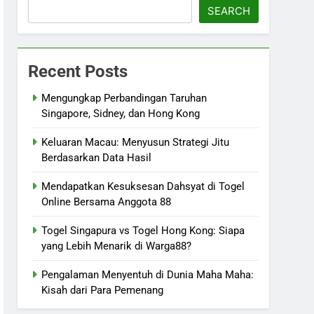
SEARCH
Recent Posts
Mengungkap Perbandingan Taruhan
Singapore, Sidney, dan Hong Kong
Keluaran Macau: Menyusun Strategi Jitu
Berdasarkan Data Hasil
Mendapatkan Kesuksesan Dahsyat di Togel
Online Bersama Anggota 88
Togel Singapura vs Togel Hong Kong: Siapa
yang Lebih Menarik di Warga88?
Pengalaman Menyentuh di Dunia Maha Maha:
Kisah dari Para Pemenang