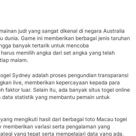
inan judi yang sangat dikenal di negara Australia
uru dunia. Game ini memberikan berbagai jenis taruhan
ngga banyak tertarik untuk mencoba
harus memilih angka dari set angka yang telah
tiap malam.
h togel Sydney adalah proses pengundian transparansi
angkan live, memberikan kepercayaan kepada para
faktor luar. Selain itu, ada banyak situs togel online
n data statistik yang membantu pemain untuk
ang mengikuti hasil dari berbagai toto Macau togel
y memberikan variasi serta pengalaman yang
tegi yang tepat serta mempelajari data yang ada,