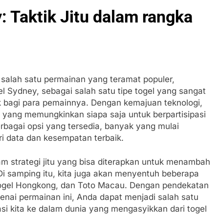
 Taktik Jitu dalam rangka
 salah satu permainan yang teramat populer,
 Sydney, sebagai salah satu tipe togel yang sangat
 bagi para pemainnya. Dengan kemajuan teknologi,
 yang memungkinkan siapa saja untuk berpartisipasi
rbagai opsi yang tersedia, banyak yang mulai
ri data dan kesempatan terbaik.
am strategi jitu yang bisa diterapkan untuk menambah
i samping itu, kita juga akan menyentuh beberapa
e, togel Hongkong, dan Toto Macau. Dengan pendekatan
ai permainan ini, Anda dapat menjadi salah satu
si kita ke dalam dunia yang mengasyikkan dari togel