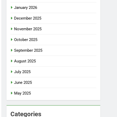
January 2026
December 2025
November 2025
October 2025
September 2025
August 2025
July 2025
June 2025
May 2025
Categories