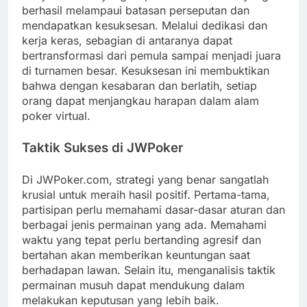
berhasil melampaui batasan perseputan dan
mendapatkan kesuksesan. Melalui dedikasi dan
kerja keras, sebagian di antaranya dapat
bertransformasi dari pemula sampai menjadi juara
di turnamen besar. Kesuksesan ini membuktikan
bahwa dengan kesabaran dan berlatih, setiap
orang dapat menjangkau harapan dalam alam
poker virtual.
Taktik Sukses di JWPoker
Di JWPoker.com, strategi yang benar sangatlah
krusial untuk meraih hasil positif. Pertama-tama,
partisipan perlu memahami dasar-dasar aturan dan
berbagai jenis permainan yang ada. Memahami
waktu yang tepat perlu bertanding agresif dan
bertahan akan memberikan keuntungan saat
berhadapan lawan. Selain itu, menganalisis taktik
permainan musuh dapat mendukung dalam
melakukan keputusan yang lebih baik.