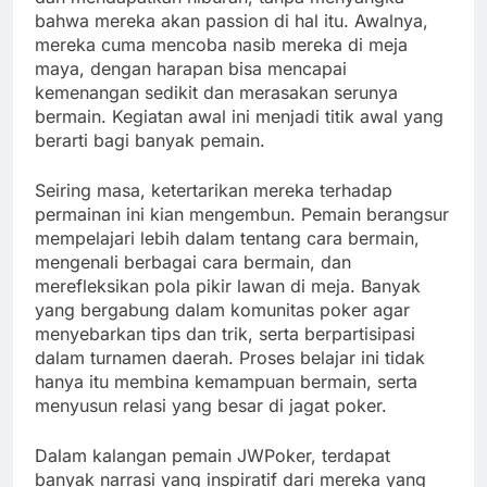
bahwa mereka akan passion di hal itu. Awalnya,
mereka cuma mencoba nasib mereka di meja
maya, dengan harapan bisa mencapai
kemenangan sedikit dan merasakan serunya
bermain. Kegiatan awal ini menjadi titik awal yang
berarti bagi banyak pemain.
Seiring masa, ketertarikan mereka terhadap
permainan ini kian mengembun. Pemain berangsur
mempelajari lebih dalam tentang cara bermain,
mengenali berbagai cara bermain, dan
merefleksikan pola pikir lawan di meja. Banyak
yang bergabung dalam komunitas poker agar
menyebarkan tips dan trik, serta berpartisipasi
dalam turnamen daerah. Proses belajar ini tidak
hanya itu membina kemampuan bermain, serta
menyusun relasi yang besar di jagat poker.
Dalam kalangan pemain JWPoker, terdapat
banyak narrasi yang inspiratif dari mereka yang