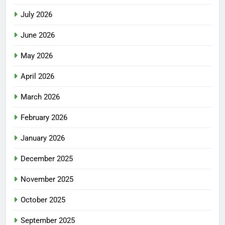
July 2026
June 2026
May 2026
April 2026
March 2026
February 2026
January 2026
December 2025
November 2025
October 2025
September 2025