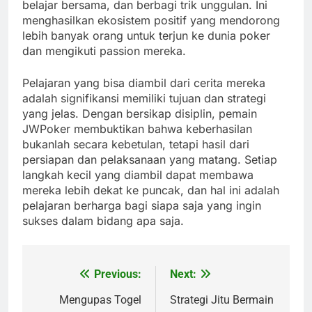
belajar bersama, dan berbagi trik unggulan. Ini
menghasilkan ekosistem positif yang mendorong
lebih banyak orang untuk terjun ke dunia poker
dan mengikuti passion mereka.
Pelajaran yang bisa diambil dari cerita mereka
adalah signifikansi memiliki tujuan dan strategi
yang jelas. Dengan bersikap disiplin, pemain
JWPoker membuktikan bahwa keberhasilan
bukanlah secara kebetulan, tetapi hasil dari
persiapan dan pelaksanaan yang matang. Setiap
langkah kecil yang diambil dapat membawa
mereka lebih dekat ke puncak, dan hal ini adalah
pelajaran berharga bagi siapa saja yang ingin
sukses dalam bidang apa saja.
Previous:
Next:
Post
navigation
Mengupas Togel
Strategi Jitu Bermain