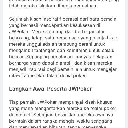
telah mereka lakukan di meja permainan.
Sejumlah kisah inspiratif berasal dari para pemain
yang berhasil mendapatkan kesuksesan di
JWPoker. Mereka datang dari berbagai latar
belakang, tetapi satu persamaan yang menjadikan
mereka unggul adalah tembung berani untuk
mengambil tantangan dan komitmen untuk selalu
belajar. Sepanjang perjalanan, banyak pelajaran
berharga yang dapat diambil, dan kisah mereka
menjadi inspirasi bagi pemain lain untuk mengejar
cita-cita mereka dalam dunia poker.
Langkah Awal Peserta JWPoker
Tiap pemain JWPoker mempunyai kisah khusus
yang mana mengantarkan mereka ke realm poker
di internet. Sebagian besar dari mereka awalnya
bermain dalam rangka mengisi waktu senggang
dan mendapatkan hiburan, tanpa menyangka