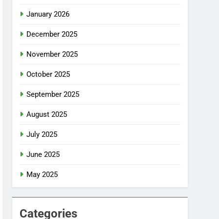
January 2026
December 2025
November 2025
October 2025
September 2025
August 2025
July 2025
June 2025
May 2025
Categories