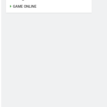
GAME ONLINE