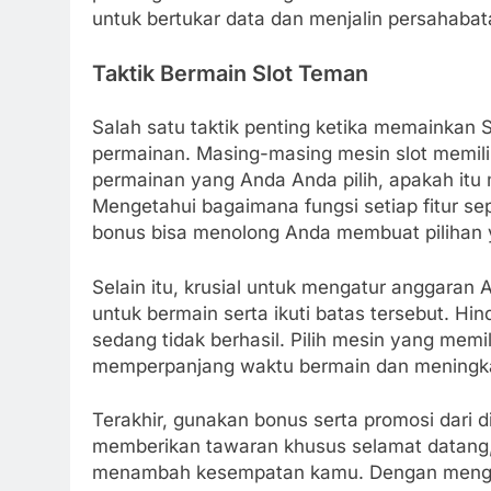
untuk bertukar data dan menjalin persahaba
Taktik Bermain Slot Teman
Salah satu taktik penting ketika memainkan 
permainan. Masing-masing mesin slot memilik
permainan yang Anda Anda pilih, apakah itu mes
Mengetahui bagaimana fungsi setiap fitur seper
bonus bisa menolong Anda membuat pilihan y
Selain itu, krusial untuk mengatur anggaran
untuk bermain serta ikuti batas tersebut. Hi
sedang tidak berhasil. Pilih mesin yang memi
memperpanjang waktu bermain dan meningka
Terakhir, gunakan bonus serta promosi dari d
memberikan tawaran khusus selamat datang, 
menambah kesempatan kamu. Dengan mengg