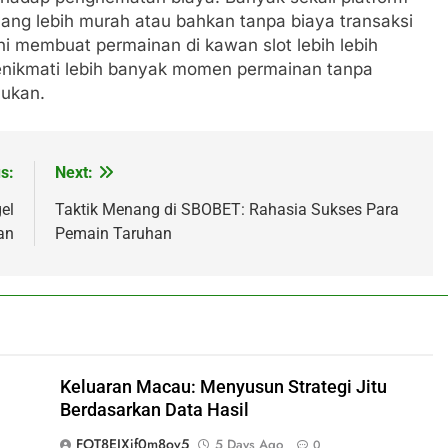
ang lebih murah atau bahkan tanpa biaya transaksi
 membuat permainan di kawan slot lebih lebih
nikmati lebih banyak momen permainan tanpa
lukan.
s:
Next:
el
Taktik Menang di SBOBET: Rahasia Sukses Para
an
Pemain Taruhan
Keluaran Macau: Menyusun Strategi Jitu
Berdasarkan Data Hasil
FOT8EJXjf0m8ov5
5 Days Ago
0