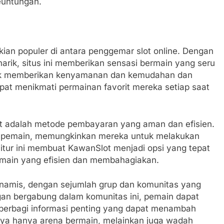
euntungan.
ian populer di antara penggemar slot online. Dengan
rik, situs ini memberikan sensasi bermain yang seru
tuk memberikan kenyamanan dan kemudahan dan
apat menikmati permainan favorit mereka setiap saat
ot adalah metode pembayaran yang aman dan efisien.
a pemain, memungkinkan mereka untuk melakukan
itur ini membuat KawanSlot menjadi opsi yang tepat
main yang efisien dan membahagiakan.
inamis, dengan sejumlah grup dan komunitas yang
an bergabung dalam komunitas ini, pemain dapat
 berbagi informasi penting yang dapat menambah
nya hanya arena bermain, melainkan juga wadah