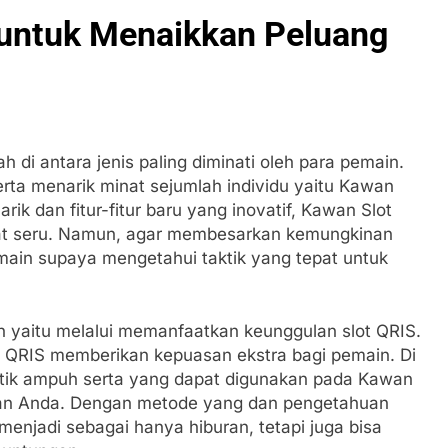
u untuk Menaikkan Peluang
h di antara jenis paling diminati oleh para pemain.
erta menarik minat sejumlah individu yaitu Kawan
ik dan fitur-fitur baru yang inovatif, Kawan Slot
t seru. Namun, agar membesarkan kemungkinan
ain supaya mengetahui taktik yang tepat untuk
 yaitu melalui memanfaatkan keunggulan slot QRIS.
 QRIS memberikan kepuasan ekstra bagi pemain. Di
aktik ampuh serta yang dapat digunakan pada Kawan
an Anda. Dengan metode yang dan pengetahuan
enjadi sebagai hanya hiburan, tetapi juga bisa