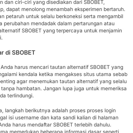
 dan ciri-ciri yang disediakan dari SBOBET,
p, dapat menolong menambah eksperimen bertaruh.
petaruh untuk selalu berkoneksi serta mengambil
da perubahan mendadak dalam pertarungan atau
 alternatif SBOBET yang terpercaya untuk menjamin
i.
ar di SBOBET
nda harus mencari tautan alternatif SBOBET yang
ngalami kendala ketika mengakses situs utama sebab
penting agar menemukan tautan alternatif yang selalu
ola tanpa hambatan. Jangan lupa juga untuk memeriksa
a terlindungi.
a, langkah berikutnya adalah proses proses login
ggal isi username dan kata sandi kalian di halaman
 Anda harus mendaftar SBOBET terlebih dahulu.
ma memerlukan beberapa informasi dasar seperti