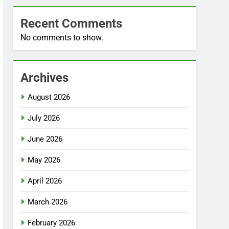
Recent Comments
No comments to show.
Archives
August 2026
July 2026
June 2026
May 2026
April 2026
March 2026
February 2026