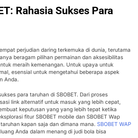
ET: Rahasia Sukses Para
empat perjudian daring terkemuka di dunia, terutama
anya beragam pilihan permainan dan aksesibilitas
untuk meraih kemenangan. Untuk upaya untuk
mal, esensial untuk mengetahui beberapa aspek
an Anda.
 sukses para taruhan di SBOBET. Dari proses
asi link alternatif untuk masuk yang lebih cepat,
embuat keputusan yang yang lebih tepat ketika
geksplorasi fitur SBOBET mobile dan SBOBET Wap
 taruhan kapan saja dan dimana mana.
SBOBET WAP
luang Anda dalam menang di judi bola bisa