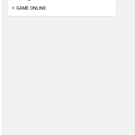
GAME ONLINE