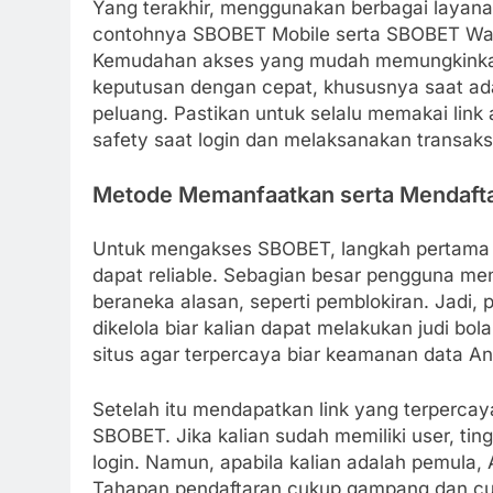
Yang terakhir, menggunakan berbagai layanan
contohnya SBOBET Mobile serta SBOBET Wa
Kemudahan akses yang mudah memungkinkan 
keputusan dengan cepat, khususnya saat a
peluang. Pastikan untuk selalu memakai link
safety saat login dan melaksanakan transaks
Metode Memanfaatkan serta Mendaft
Untuk mengakses SBOBET, langkah pertama A
dapat reliable. Sebagian besar pengguna me
beraneka alasan, seperti pemblokiran. Jadi, 
dikelola biar kalian dapat melakukan judi b
situs agar terpercaya biar keamanan data And
Setelah itu mendapatkan link yang terpercay
SBOBET. Jika kalian sudah memiliki user, tin
login. Namun, apabila kalian adalah pemula,
Tahapan pendaftaran cukup gampang dan cu