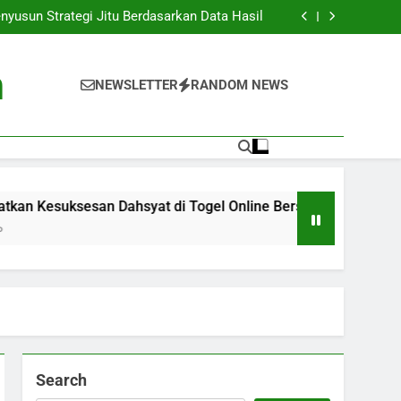
 Taruhan Singapore, Sidney, dan Hong Kong
yusun Strategi Jitu Berdasarkan Data Hasil
hsyat di Togel Online Bersama Anggota 88
ogel Hong Kong: Siapa yang Lebih Menarik di
Warga88?
 Taruhan Singapore, Sidney, dan Hong Kong
m
yusun Strategi Jitu Berdasarkan Data Hasil
NEWSLETTER
RANDOM NEWS
hsyat di Togel Online Bersama Anggota 88
ogel Hong Kong: Siapa yang Lebih Menarik di
Warga88?
suksesan Dahsyat di Togel Online Bersama Anggota 88
Search