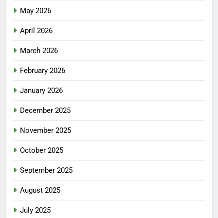
May 2026
April 2026
March 2026
February 2026
January 2026
December 2025
November 2025
October 2025
September 2025
August 2025
July 2025