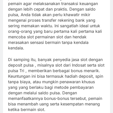
pemain agar melaksanakan transaksi keuangan
dengan lebih cepat dan praktis. Dengan saldo
pulsa, Anda tidak akan perlu khawatir mikir
mengenai proses transfer rekening bank yang
sering memakan waktu. Ini sangatlah ideal untuk
orang-orang yang baru pertama kali pertama kali
mencoba slot permainan slot dan hendak
merasakan sensasi bermain tanpa kendala
kendala.
Di samping itu, banyak penyedia jasa slot dengan
deposit pulsa , misalnya slot dari Indosat serta slot
pulsa Tri , memberikan berbagai bonus menarik.
Keuntungan ini bisa termasuk hadiah deposit, spin
tanpa biaya, atau mungkin penawaran khusus
yang yang berlaku bagi metode pembayaran
dengan melalui saldo pulsa. Dengan
memanfaatkannya bonus-bonus tersebut, pemain
bisa menambah uang serta kesempatan menang
ketika bermain slot.