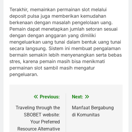
Terakhir, memainkan permainan slot melalui
deposit pulsa juga memberikan kemudahan
berkenaan dengan masalah pengelolaan uang.
Pemain dapat menetapkan jumlah setoran sesuai
dengan dengan anggaran yang dimiliki
mengeluarkan uang tunai dalam bentuk uang tunai
secara langsung. Sistem ini membuat pengalaman
bermain semakin lebih menyenangkan serta bebas
stres, karena pemain masih bisa menikmati
permainan slot sambil masih mengatur
pengeluaran.
Previous:
Next:
Post
navigation
Traveling through the
Manfaat Bergabung
SBOBET website:
di Komunitas
Your Preferred
Resource Alternative