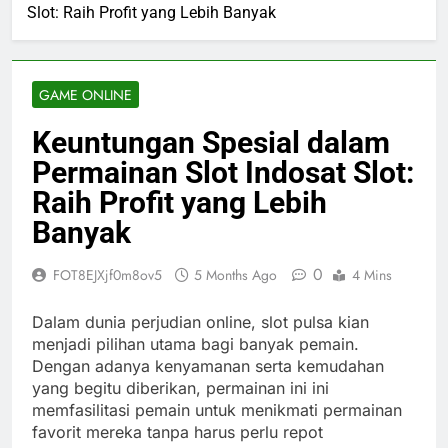
Slot: Raih Profit yang Lebih Banyak
GAME ONLINE
Keuntungan Spesial dalam
Permainan Slot Indosat Slot:
Raih Profit yang Lebih
Banyak
0
FOT8EJXjf0m8ov5
5 Months Ago
4 Mins
Dalam dunia perjudian online, slot pulsa kian
menjadi pilihan utama bagi banyak pemain.
Dengan adanya kenyamanan serta kemudahan
yang begitu diberikan, permainan ini ini
memfasilitasi pemain untuk menikmati permainan
favorit mereka tanpa harus perlu repot