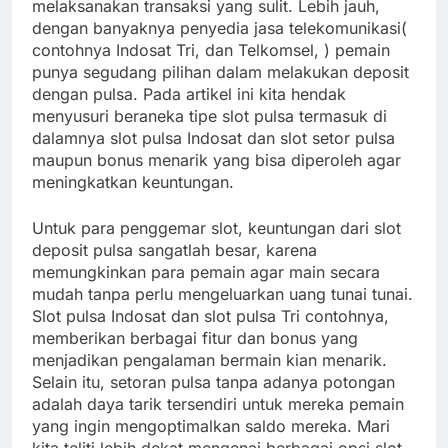
melaksanakan transaksi yang sulit. Lebih jauh,
dengan banyaknya penyedia jasa telekomunikasi(
contohnya Indosat Tri, dan Telkomsel, ) pemain
punya segudang pilihan dalam melakukan deposit
dengan pulsa. Pada artikel ini kita hendak
menyusuri beraneka tipe slot pulsa termasuk di
dalamnya slot pulsa Indosat dan slot setor pulsa
maupun bonus menarik yang bisa diperoleh agar
meningkatkan keuntungan.
Untuk para penggemar slot, keuntungan dari slot
deposit pulsa sangatlah besar, karena
memungkinkan para pemain agar main secara
mudah tanpa perlu mengeluarkan uang tunai tunai.
Slot pulsa Indosat dan slot pulsa Tri contohnya,
memberikan berbagai fitur dan bonus yang
menjadikan pengalaman bermain kian menarik.
Selain itu, setoran pulsa tanpa adanya potongan
adalah daya tarik tersendiri untuk mereka pemain
yang ingin mengoptimalkan saldo mereka. Mari