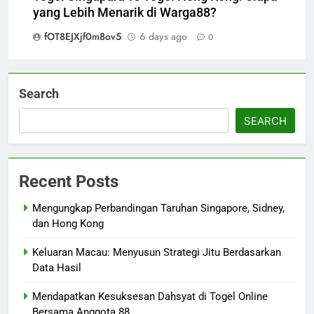
yang Lebih Menarik di Warga88?
fOT8EJXjf0m8ov5
6 days ago
0
Search
SEARCH
Recent Posts
Mengungkap Perbandingan Taruhan Singapore, Sidney,
dan Hong Kong
Keluaran Macau: Menyusun Strategi Jitu Berdasarkan
Data Hasil
Mendapatkan Kesuksesan Dahsyat di Togel Online
Bersama Anggota 88