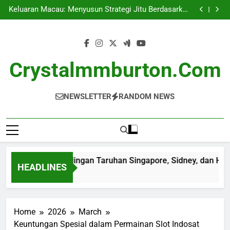
Mengungkap Perbandingan Taruhan Singapore,
Skip
Sidney, dan Hong Kong
Keluaran Macau: Menyusun Strategi Jitu Berdasarkan
to
Data Hasil
Mendapatkan Kesuksesan Dahsyat di Togel Online
Bersama Anggota 88
Togel Singapura vs Togel Hong Kong: Siapa yang
content
Lebih Menarik di Warga88?
Mengungkap Perbandingan Taruhan Singapore,
Sidney, dan Hong Kong
Keluaran Macau: Menyusun Strategi Jitu Berdasarkan
Data Hasil
Mendapatkan Kesuksesan Dahsyat di Togel Online
Crystalmmburton.com
Bersama Anggota 88
Togel Singapura vs Togel Hong Kong: Siapa yang
Lebih Menarik di Warga88?
NEWSLETTER
RANDOM NEWS
gungkap Perbandingan Taruhan Singapore, Sidney, dan Hong
HEADLINES
s Ago
Home
2026
March
Keuntungan Spesial dalam Permainan Slot Indosat