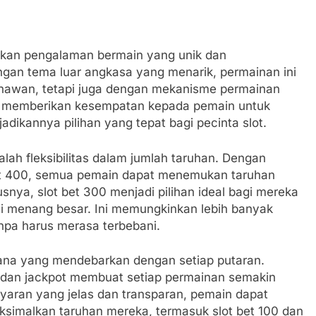
rkan pengalaman bermain yang unik dan
gan tema luar angkasa yang menarik, permainan ini
nawan, tetapi juga dengan mekanisme permainan
mnya memberikan kesempatan kepada pemain untuk
ikannya pilihan yang tepat bagi pecinta slot.
lah fleksibilitas dalam jumlah taruhan. Dengan
ot bet 400, semua pemain dapat menemukan taruhan
ya, slot bet 300 menjadi pilihan ideal bagi mereka
si menang besar. Ini memungkinkan lebih banyak
npa harus merasa terbebani.
sana yang mendebarkan dengan setiap putaran.
an jackpot membuat setiap permainan semakin
aran yang jelas dan transparan, pemain dapat
malkan taruhan mereka, termasuk slot bet 100 dan