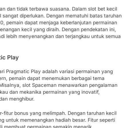
an dan tidak terbawa suasana. Dalam slot bet kecil
roll sangat diperlukan. Dengan mematuhi batas taruhan
00, pemain dapat menjaga keberlanjutan permainan
angan kecil yang diraih. Dengan pendekatan ini,
di lebih menyenangkan dan terjangkau untuk semua
ic Play
ri Pragmatic Play adalah variasi permainan yang
odern, pemain dapat menemukan berbagai tema
. Misalnya, slot Spaceman menawarkan pengalaman
kau dan mekanika permainan yang inovatif,
 dan menghibur.
tur-fitur bonus yang melimpah. Dengan taruhan kecil
ang untuk memenangkan hadiah besar. Fitur seperti
ali membuat permainan semakin menarik,