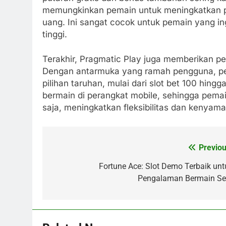
memungkinkan pemain untuk meningkatkan p
uang. Ini sangat cocok untuk pemain yang i
tinggi.
Terakhir, Pragmatic Play juga memberikan 
Dengan antarmuka yang ramah pengguna, pe
pilihan taruhan, mulai dari slot bet 100 hingg
bermain di perangkat mobile, sehingga pema
saja, meningkatkan fleksibilitas dan kenyama
Previou
Post
navigation
Fortune Ace: Slot Demo Terbaik unt
Pengalaman Bermain Se