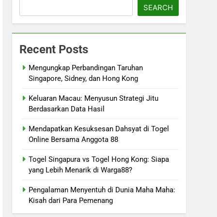
SEARCH
Recent Posts
Mengungkap Perbandingan Taruhan
Singapore, Sidney, dan Hong Kong
Keluaran Macau: Menyusun Strategi Jitu
Berdasarkan Data Hasil
Mendapatkan Kesuksesan Dahsyat di Togel
Online Bersama Anggota 88
Togel Singapura vs Togel Hong Kong: Siapa
yang Lebih Menarik di Warga88?
Pengalaman Menyentuh di Dunia Maha Maha:
Kisah dari Para Pemenang