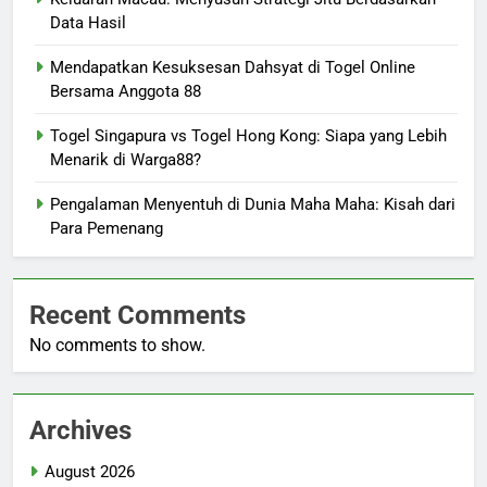
Data Hasil
Mendapatkan Kesuksesan Dahsyat di Togel Online
Bersama Anggota 88
Togel Singapura vs Togel Hong Kong: Siapa yang Lebih
Menarik di Warga88?
Pengalaman Menyentuh di Dunia Maha Maha: Kisah dari
Para Pemenang
Recent Comments
No comments to show.
Archives
August 2026