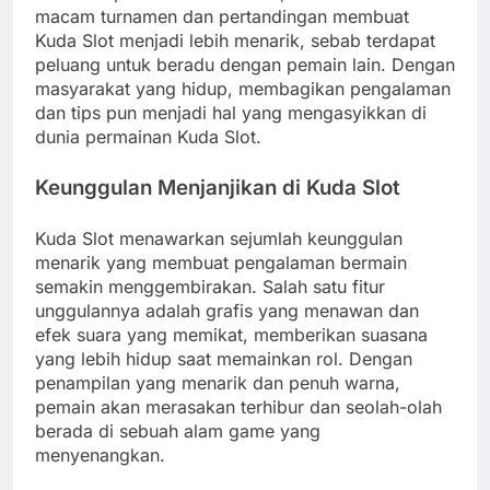
macam turnamen dan pertandingan membuat
Kuda Slot menjadi lebih menarik, sebab terdapat
peluang untuk beradu dengan pemain lain. Dengan
masyarakat yang hidup, membagikan pengalaman
dan tips pun menjadi hal yang mengasyikkan di
dunia permainan Kuda Slot.
Keunggulan Menjanjikan di Kuda Slot
Kuda Slot menawarkan sejumlah keunggulan
menarik yang membuat pengalaman bermain
semakin menggembirakan. Salah satu fitur
unggulannya adalah grafis yang menawan dan
efek suara yang memikat, memberikan suasana
yang lebih hidup saat memainkan rol. Dengan
penampilan yang menarik dan penuh warna,
pemain akan merasakan terhibur dan seolah-olah
berada di sebuah alam game yang
menyenangkan.