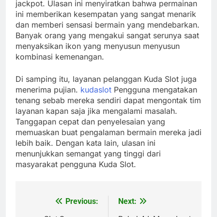
jackpot. Ulasan ini menyiratkan bahwa permainan
ini memberikan kesempatan yang sangat menarik
dan memberi sensasi bermain yang mendebarkan.
Banyak orang yang mengakui sangat serunya saat
menyaksikan ikon yang menyusun menyusun
kombinasi kemenangan.
Di samping itu, layanan pelanggan Kuda Slot juga
menerima pujian.
kudaslot
Pengguna mengatakan
tenang sebab mereka sendiri dapat mengontak tim
layanan kapan saja jika mengalami masalah.
Tanggapan cepat dan penyelesaian yang
memuaskan buat pengalaman bermain mereka jadi
lebih baik. Dengan kata lain, ulasan ini
menunjukkan semangat yang tinggi dari
masyarakat pengguna Kuda Slot.
Previous:
Next:
Post