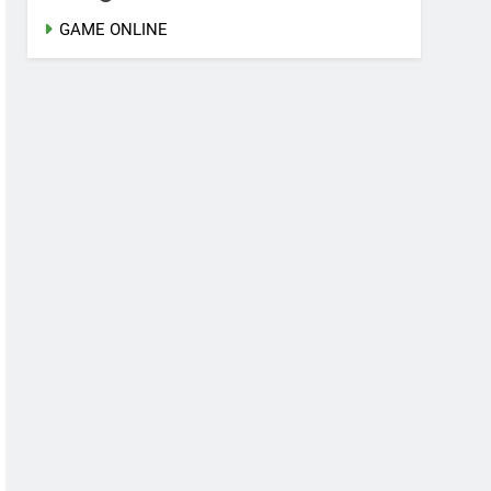
GAME ONLINE