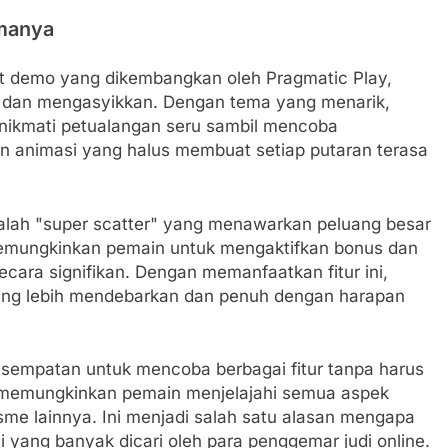
amanya
ot demo yang dikembangkan oleh Pragmatic Play,
dan mengasyikkan. Dengan tema yang menarik,
nikmati petualangan seru sambil mencoba
n animasi yang halus membuat setiap putaran terasa
dalah "super scatter" yang menawarkan peluang besar
memungkinkan pemain untuk mengaktifkan bonus dan
ara signifikan. Dengan memanfaatkan fitur ini,
ang lebih mendebarkan dan penuh dengan harapan
kesempatan untuk mencoba berbagai fitur tanpa harus
emungkinkan pemain menjelajahi semua aspek
sme lainnya. Ini menjadi salah satu alasan mengapa
i yang banyak dicari oleh para penggemar judi online.