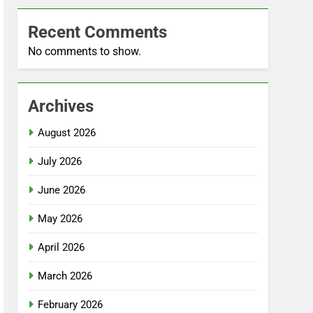
Recent Comments
No comments to show.
Archives
August 2026
July 2026
June 2026
May 2026
April 2026
March 2026
February 2026