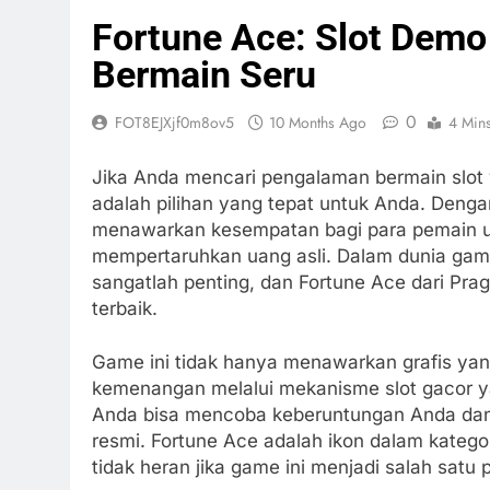
Fortune Ace: Slot Demo
Bermain Seru
0
FOT8EJXjf0m8ov5
10 Months Ago
4 Min
Jika Anda mencari pengalaman bermain slot
adalah pilihan yang tepat untuk Anda. Dengan
menawarkan kesempatan bagi para pemain u
mempertaruhkan uang asli. Dalam dunia gam
sangatlah penting, dan Fortune Ace dari Prag
terbaik.
Game ini tidak hanya menawarkan grafis yan
kemenangan melalui mekanisme slot gacor y
Anda bisa mencoba keberuntungan Anda dan
resmi. Fortune Ace adalah ikon dalam katego
tidak heran jika game ini menjadi salah satu