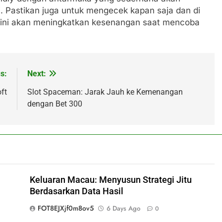
 Pastikan juga untuk mengecek kapan saja dan di
as ini akan meningkatkan kesenangan saat mencoba
s:
Next:
ft
Slot Spaceman: Jarak Jauh ke Kemenangan
dengan Bet 300
Keluaran Macau: Menyusun Strategi Jitu
Berdasarkan Data Hasil
FOT8EJXjf0m8ov5
6 Days Ago
0