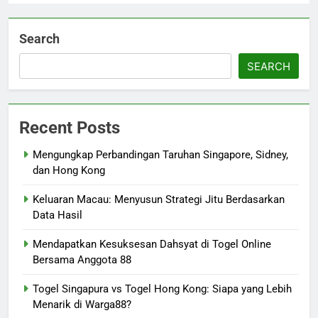
Search
SEARCH
Recent Posts
Mengungkap Perbandingan Taruhan Singapore, Sidney,
dan Hong Kong
Keluaran Macau: Menyusun Strategi Jitu Berdasarkan
Data Hasil
Mendapatkan Kesuksesan Dahsyat di Togel Online
Bersama Anggota 88
Togel Singapura vs Togel Hong Kong: Siapa yang Lebih
Menarik di Warga88?