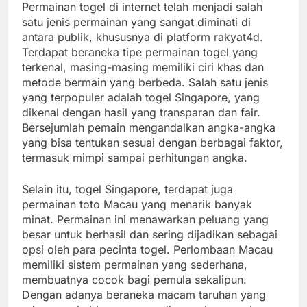
Permainan togel di internet telah menjadi salah
satu jenis permainan yang sangat diminati di
antara publik, khususnya di platform rakyat4d.
Terdapat beraneka tipe permainan togel yang
terkenal, masing-masing memiliki ciri khas dan
metode bermain yang berbeda. Salah satu jenis
yang terpopuler adalah togel Singapore, yang
dikenal dengan hasil yang transparan dan fair.
Bersejumlah pemain mengandalkan angka-angka
yang bisa tentukan sesuai dengan berbagai faktor,
termasuk mimpi sampai perhitungan angka.
Selain itu, togel Singapore, terdapat juga
permainan toto Macau yang menarik banyak
minat. Permainan ini menawarkan peluang yang
besar untuk berhasil dan sering dijadikan sebagai
opsi oleh para pecinta togel. Perlombaan Macau
memiliki sistem permainan yang sederhana,
membuatnya cocok bagi pemula sekalipun.
Dengan adanya beraneka macam taruhan yang