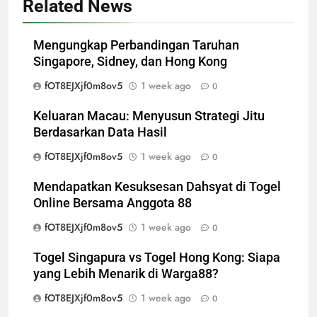
Related News
Mengungkap Perbandingan Taruhan
Singapore, Sidney, dan Hong Kong
fOT8EJXjf0m8ov5
1 week ago
0
Keluaran Macau: Menyusun Strategi Jitu
Berdasarkan Data Hasil
fOT8EJXjf0m8ov5
1 week ago
0
Mendapatkan Kesuksesan Dahsyat di Togel
Online Bersama Anggota 88
fOT8EJXjf0m8ov5
1 week ago
0
Togel Singapura vs Togel Hong Kong: Siapa
yang Lebih Menarik di Warga88?
fOT8EJXjf0m8ov5
1 week ago
0