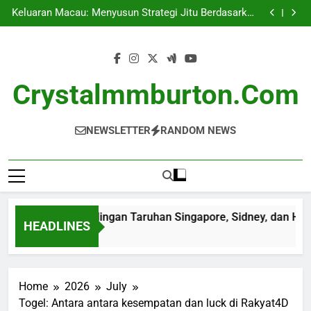
Mengungkap Perbandingan Taruhan Singapore,
Skip
Sidney, dan Hong Kong
Keluaran Macau: Menyusun Strategi Jitu Berdasarkan
to
Data Hasil
Mendapatkan Kesuksesan Dahsyat di Togel Online
Bersama Anggota 88
Togel Singapura vs Togel Hong Kong: Siapa yang
content
Lebih Menarik di Warga88?
Mengungkap Perbandingan Taruhan Singapore,
Sidney, dan Hong Kong
Keluaran Macau: Menyusun Strategi Jitu Berdasarkan
Data Hasil
Mendapatkan Kesuksesan Dahsyat di Togel Online
Crystalmmburton.com
Bersama Anggota 88
Togel Singapura vs Togel Hong Kong: Siapa yang
Lebih Menarik di Warga88?
NEWSLETTER
RANDOM NEWS
gungkap Perbandingan Taruhan Singapore, Sidney, dan Hong
HEADLINES
ek Ago
Home
2026
July
Togel: Antara antara kesempatan dan luck di Rakyat4D