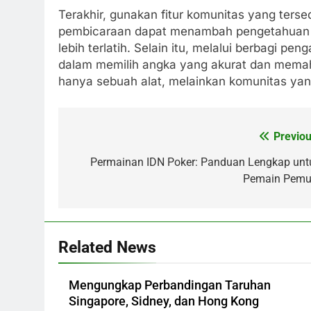
Terakhir, gunakan fitur komunitas yang ters
pembicaraan dapat menambah pengetahuan A
lebih terlatih. Selain itu, melalui berbagi
dalam memilih angka yang akurat dan memah
hanya sebuah alat, melainkan komunitas yan
Previou
Post
navigation
Permainan IDN Poker: Panduan Lengkap unt
Pemain Pemu
Related News
Mengungkap Perbandingan Taruhan
Singapore, Sidney, dan Hong Kong