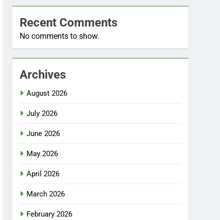
Recent Comments
No comments to show.
Archives
August 2026
July 2026
June 2026
May 2026
April 2026
March 2026
February 2026