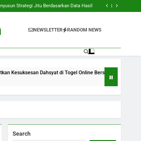
 Taruhan Singapore, Sidney, dan Hong Kong
yusun Strategi Jitu Berdasarkan Data Hasil
hsyat di Togel Online Bersama Anggota 88
ogel Hong Kong: Siapa yang Lebih Menarik di
Warga88?
 Taruhan Singapore, Sidney, dan Hong Kong
m
yusun Strategi Jitu Berdasarkan Data Hasil
NEWSLETTER
RANDOM NEWS
hsyat di Togel Online Bersama Anggota 88
ogel Hong Kong: Siapa yang Lebih Menarik di
Warga88?
ksesan Dahsyat di Togel Online Bersama Anggota 88
T
1
Search