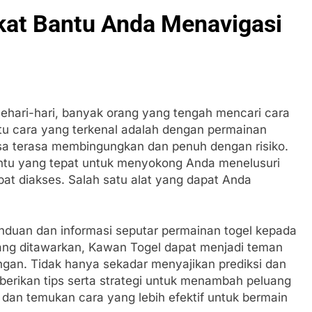
kat Bantu Anda Menavigasi
ehari-hari, banyak orang yang tengah mencari cara
tu cara yang terkenal adalah dengan permainan
i bisa terasa membingungkan dan penuh dengan risiko.
bantu yang tepat untuk menyokong Anda menelusuri
at diakses. Salah satu alat yang dapat Anda
duan dan informasi seputar permainan togel kepada
yang ditawarkan, Kawan Togel dapat menjadi teman
gan. Tidak hanya sekadar menyajikan prediksi dan
berikan tips serta strategi untuk menambah peluang
an temukan cara yang lebih efektif untuk bermain