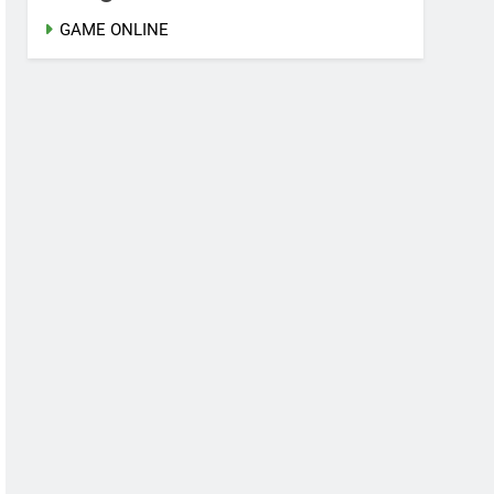
GAME ONLINE