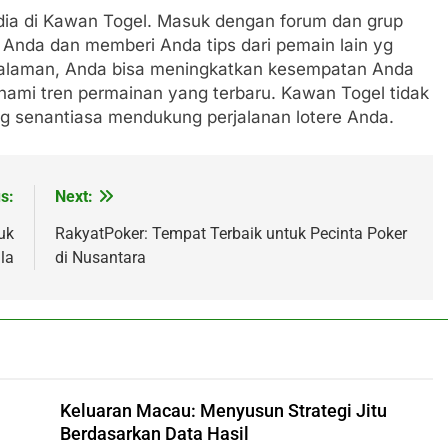
edia di Kawan Togel. Masuk dengan forum dan grup
nda dan memberi Anda tips dari pemain lain yg
 pengalaman, Anda bisa meningkatkan kesempatan Anda
ami tren permainan yang terbaru. Kawan Togel tidak
g senantiasa mendukung perjalanan lotere Anda.
s:
Next:
uk
RakyatPoker: Tempat Terbaik untuk Pecinta Poker
la
di Nusantara
Keluaran Macau: Menyusun Strategi Jitu
Berdasarkan Data Hasil