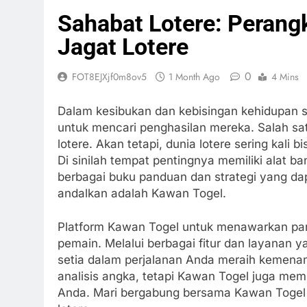
Sahabat Lotere: Perang
Jagat Lotere
0
FOT8EJXjf0m8ov5
1 Month Ago
4 Mins
Dalam kesibukan dan kebisingan kehidupan s
untuk mencari penghasilan mereka. Salah sa
lotere. Akan tetapi, dunia lotere sering kal
Di sinilah tempat pentingnya memiliki alat 
berbagai buku panduan dan strategi yang dap
andalkan adalah Kawan Togel.
Platform Kawan Togel untuk menawarkan pan
pemain. Melalui berbagai fitur dan layanan 
setia dalam perjalanan Anda meraih kemenan
analisis angka, tetapi Kawan Togel juga mem
Anda. Mari bergabung bersama Kawan Togel d