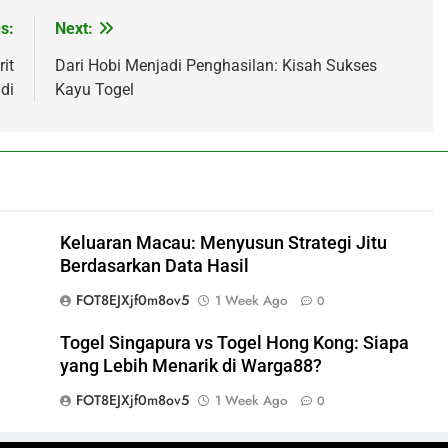
s:
Next:
it
Dari Hobi Menjadi Penghasilan: Kisah Sukses
di
Kayu Togel
Keluaran Macau: Menyusun Strategi Jitu
Berdasarkan Data Hasil
FOT8EJXjf0m8ov5
1 Week Ago
0
l
Togel Singapura vs Togel Hong Kong: Siapa
yang Lebih Menarik di Warga88?
FOT8EJXjf0m8ov5
1 Week Ago
0