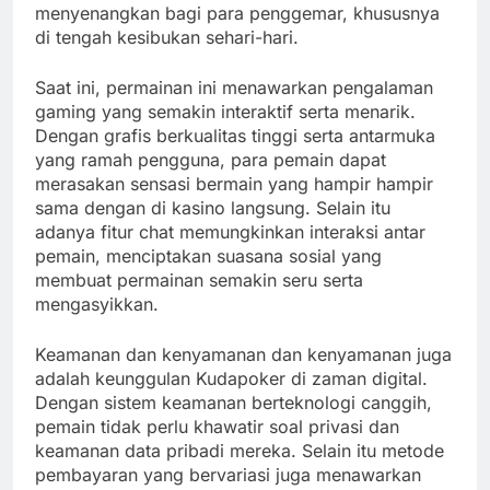
menyenangkan bagi para penggemar, khususnya
di tengah kesibukan sehari-hari.
Saat ini, permainan ini menawarkan pengalaman
gaming yang semakin interaktif serta menarik.
Dengan grafis berkualitas tinggi serta antarmuka
yang ramah pengguna, para pemain dapat
merasakan sensasi bermain yang hampir hampir
sama dengan di kasino langsung. Selain itu
adanya fitur chat memungkinkan interaksi antar
pemain, menciptakan suasana sosial yang
membuat permainan semakin seru serta
mengasyikkan.
Keamanan dan kenyamanan dan kenyamanan juga
adalah keunggulan Kudapoker di zaman digital.
Dengan sistem keamanan berteknologi canggih,
pemain tidak perlu khawatir soal privasi dan
keamanan data pribadi mereka. Selain itu metode
pembayaran yang bervariasi juga menawarkan