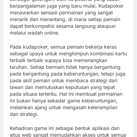
berpengalaman juga yang baru mulai. Kudapoker
menawarkan sensasi permainan yang sangat
menarik dan menantang, di mana setiap pemain
dapat berkompetisi sesama langsung ataupun
melalui wadah online.
Pada kudapoker, semua pemain bekerja keras
sebagai upaya untuk menghimpun kombinasi kartu
terbaik terbaik supaya bisa memenangkan
taruhan. Setiap bermain tidak hanya bergantung
pada bergantung pada keberuntungan, tetapi juga
pada skill pemain untuk membaca strategi dari
lawan dan memutuskan keputusan yang tepat
pada situasi tertentu. Hal ini membuat permainan
ini bukan hanya sekadar game keberuntungan,
melainkan ajang untuk mengasah keterampilan
dan strategi.
Kehadiran game ini sebagai bentuk aplikasi dan
situs web sangat memudahkan akses untuk semua