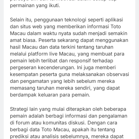
permainan yang ikuti.
Selain itu, penggunaan teknologi seperti aplikasi
dan situs web yang memberikan informasi Toto
Macau dalam waktu nyata sudah menjadi semakin
amat biasa. Peserta sekarang dapat menggunakan
hasil Macau dan data terkini tentang taruhan
melalui platform live Macau, yang membuat para
pemain lebih terlibat dan responsif terhadap
pergeseran kecenderungan. Ini juga memberi
kesempatan peserta guna melaksanakan observasi
dan pengamatan yang lebih sebelum mereka
memasang taruhan mereka sendiri, yang dapat
berdampak keluaran para pemain.
Strategi lain yang mulai diterapkan oleh beberapa
pemain adalah berbagi informasi dan pengalaman
di forum atau komunitas diskusi. Dengan cara
berbagi data Toto Macau, apakah itu tentang
prediksi atau analisis sebelumnya, mereka dapat