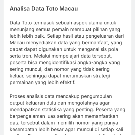
Analisa Data Toto Macau
Data Toto termasuk sebuah aspek utama untuk
menunjang semua pemain membuat pilihan yang
lebih lebih baik. Setiap hasil atau pengeluaran dari
Macau menyediakan data yang bermanfaat, yang
dapat dapat digunakan untuk menganalisis pola
serta tren. Melalui mempelajari data tersebut,
peserta bisa mengidentifikasi angka-angka yang
sering muncul, dan nomor yang tidak sering
keluar, sehingga dapat merumuskan strategi
permainan yang lebih efektif.
Proses analisis data mencakup pengumpulan
output keluaran dulu dan mengolahnya agar
mendapatkan statistika yang penting. Peserta yang
berpengalaman luas sering akan memanfaatkan
data tersebut dalam memilih nomor yang punya
kesempatan lebih besar agar muncul di setiap kali