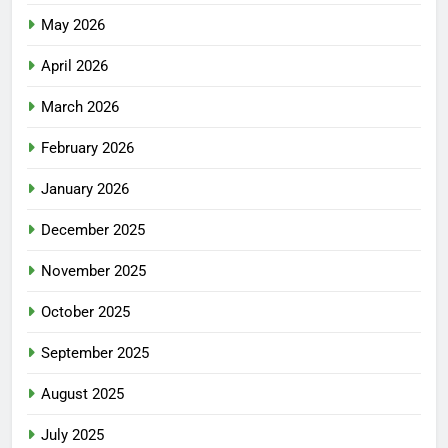
May 2026
April 2026
March 2026
February 2026
January 2026
December 2025
November 2025
October 2025
September 2025
August 2025
July 2025