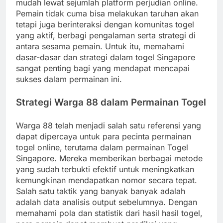
mudah lewat sejumlah platform perjudian online.
Pemain tidak cuma bisa melakukan taruhan akan
tetapi juga berinteraksi dengan komunitas togel
yang aktif, berbagi pengalaman serta strategi di
antara sesama pemain. Untuk itu, memahami
dasar-dasar dan strategi dalam togel Singapore
sangat penting bagi yang mendapat mencapai
sukses dalam permainan ini.
Strategi Warga 88 dalam Permainan Togel
Warga 88 telah menjadi salah satu referensi yang
dapat dipercaya untuk para pecinta permainan
togel online, terutama dalam permainan Togel
Singapore. Mereka memberikan berbagai metode
yang sudah terbukti efektif untuk meningkatkan
kemungkinan mendapatkan nomor secara tepat.
Salah satu taktik yang banyak banyak adalah
adalah data analisis output sebelumnya. Dengan
memahami pola dan statistik dari hasil hasil togel,