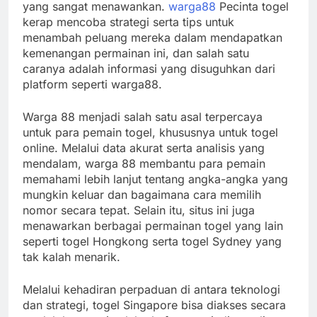
yang sangat menawankan.
warga88
Pecinta togel
kerap mencoba strategi serta tips untuk
menambah peluang mereka dalam mendapatkan
kemenangan permainan ini, dan salah satu
caranya adalah informasi yang disuguhkan dari
platform seperti warga88.
Warga 88 menjadi salah satu asal terpercaya
untuk para pemain togel, khususnya untuk togel
online. Melalui data akurat serta analisis yang
mendalam, warga 88 membantu para pemain
memahami lebih lanjut tentang angka-angka yang
mungkin keluar dan bagaimana cara memilih
nomor secara tepat. Selain itu, situs ini juga
menawarkan berbagai permainan togel yang lain
seperti togel Hongkong serta togel Sydney yang
tak kalah menarik.
Melalui kehadiran perpaduan di antara teknologi
dan strategi, togel Singapore bisa diakses secara