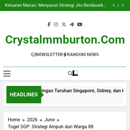
Mengungkap Perbandingan Taruhan Singapore,
Skip
Sidney, dan Hong Kong
Keluaran Macau: Menyusun Strategi Jitu Berdasarkan
to
Data Hasil
Mendapatkan Kesuksesan Dahsyat di Togel Online
Bersama Anggota 88
Togel Singapura vs Togel Hong Kong: Siapa yang
content
Lebih Menarik di Warga88?
Mengungkap Perbandingan Taruhan Singapore,
Sidney, dan Hong Kong
Keluaran Macau: Menyusun Strategi Jitu Berdasarkan
Data Hasil
Mendapatkan Kesuksesan Dahsyat di Togel Online
Crystalmmburton.com
Bersama Anggota 88
Togel Singapura vs Togel Hong Kong: Siapa yang
Lebih Menarik di Warga88?
NEWSLETTER
RANDOM NEWS
gungkap Perbandingan Taruhan Singapore, Sidney, dan Hong
HEADLINES
s Ago
Home
2026
June
Togel SGP: Strategi Ampuh dari Warga 88