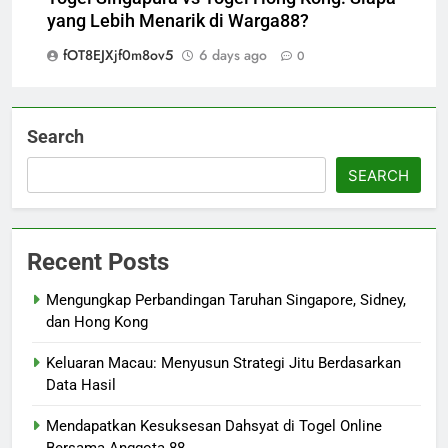
yang Lebih Menarik di Warga88?
fOT8EJXjf0m8ov5
6 days ago
0
Search
SEARCH
Recent Posts
Mengungkap Perbandingan Taruhan Singapore, Sidney,
dan Hong Kong
Keluaran Macau: Menyusun Strategi Jitu Berdasarkan
Data Hasil
Mendapatkan Kesuksesan Dahsyat di Togel Online