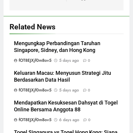
Related News
Mengungkap Perbandingan Taruhan
Singapore, Sidney, dan Hong Kong
fOT8EJXjf0m8ov5
5 days ago
0
Keluaran Macau: Menyusun Strategi Jitu
Berdasarkan Data Hasil
fOT8EJXjf0m8ov5
5 days ago
0
Mendapatkan Kesuksesan Dahsyat di Togel
Online Bersama Anggota 88
fOT8EJXjf0m8ov5
6 days ago
0
Togel Singapura vs Togel Hong Kong: Siapa