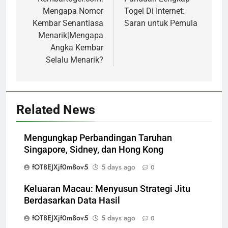
navigation
Mengapa Nomor
Togel Di Internet:
Kembar Senantiasa
Saran untuk Pemula
Menarik|Mengapa
Angka Kembar
Selalu Menarik?
Related News
Mengungkap Perbandingan Taruhan
Singapore, Sidney, dan Hong Kong
fOT8EJXjf0m8ov5
5 days ago
0
Keluaran Macau: Menyusun Strategi Jitu
Berdasarkan Data Hasil
fOT8EJXjf0m8ov5
5 days ago
0