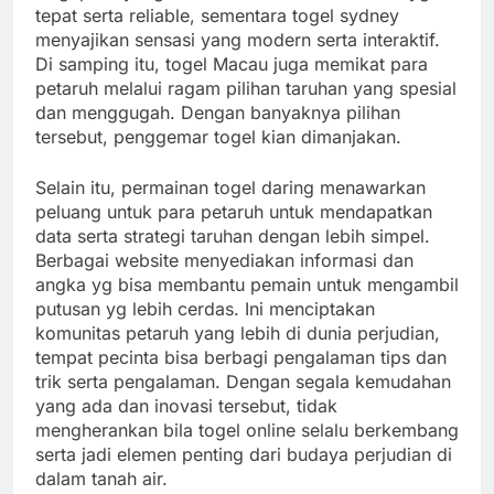
tepat serta reliable, sementara togel sydney
menyajikan sensasi yang modern serta interaktif.
Di samping itu, togel Macau juga memikat para
petaruh melalui ragam pilihan taruhan yang spesial
dan menggugah. Dengan banyaknya pilihan
tersebut, penggemar togel kian dimanjakan.
Selain itu, permainan togel daring menawarkan
peluang untuk para petaruh untuk mendapatkan
data serta strategi taruhan dengan lebih simpel.
Berbagai website menyediakan informasi dan
angka yg bisa membantu pemain untuk mengambil
putusan yg lebih cerdas. Ini menciptakan
komunitas petaruh yang lebih di dunia perjudian,
tempat pecinta bisa berbagi pengalaman tips dan
trik serta pengalaman. Dengan segala kemudahan
yang ada dan inovasi tersebut, tidak
mengherankan bila togel online selalu berkembang
serta jadi elemen penting dari budaya perjudian di
dalam tanah air.