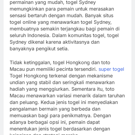
permainan yang mudah, togel Sydney
memungkinkan para pemain untuk merasakan
sensasi bertaruh dengan mudah. Banyak situs
togel online yang menawarkan togel Sydney,
membuatnya semakin terjangkau bagi pemain di
seluruh Indonesia. Dalam komunitas togel, togel
Sydney dikenal karena aktivitasnya dan
banyaknya pengikut setia.
Tidak ketinggalan, togel Hongkong dan toto
Macau pun memiliki pecinta tersendiri.
super togel
Togel Hongkong terkenal dengan mekanisme
undian yang stabil dan seringkali menawarkan
hadiah yang menggiurkan. Sementara itu, toto
Macau menawarkan variasi menarik dalam taruhan
dan peluang. Kedua jenis togel ini menyediakan
pengalaman bermain yang berbeda dan
memuaskan bagi para penikmatnya. Dengan
adanya berbagai opsi ini, pemain dapat
menentukan jenis togel berdasarkan dengan