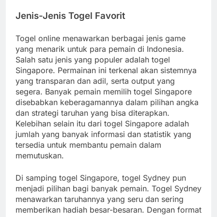
Jenis-Jenis Togel Favorit
Togel online menawarkan berbagai jenis game
yang menarik untuk para pemain di Indonesia.
Salah satu jenis yang populer adalah togel
Singapore. Permainan ini terkenal akan sistemnya
yang transparan dan adil, serta output yang
segera. Banyak pemain memilih togel Singapore
disebabkan keberagamannya dalam pilihan angka
dan strategi taruhan yang bisa diterapkan.
Kelebihan selain itu dari togel Singapore adalah
jumlah yang banyak informasi dan statistik yang
tersedia untuk membantu pemain dalam
memutuskan.
Di samping togel Singapore, togel Sydney pun
menjadi pilihan bagi banyak pemain. Togel Sydney
menawarkan taruhannya yang seru dan sering
memberikan hadiah besar-besaran. Dengan format