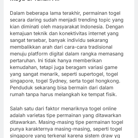
Dalam beberapa lama terakhir, permainan togel
secara daring sudah menjadi trending topic yang
kian diminati oleh masyarakat Indonesia. Dengan
kemajuan teknik dan konektivitas internet yang
sangat tersebar, banyak individu sekarang
membalikkan arah dari cara-cara tradisional
menuju platform digital dalam rangka memasang
pertaruhan. Ini tidak hanya memberikan
kemudahan, tetapi juga beragam variasi game
yang sangat menarik, seperti supertogel, togel
singapore, togel Sydney, serta togel hongkong.
Penduduk sekarang bisa bermain dari dalam
rumah tanpa harus melangkah ke tempat fisik.
Salah satu dari faktor menariknya togel online
adalah varietas tipe permainan yang ditawarkan
ditawarkan. Masing-masing tipe permainan togel
punya karakternya masing-masing, seperti togel
singapore yang terkenal karena sistem draw yg