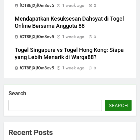
fOT8EJXjf0m8ov5
1 week ago
0
Mendapatkan Kesuksesan Dahsyat di Togel
Online Bersama Anggota 88
fOT8EJXjf0m8ov5
1 week ago
0
Togel Singapura vs Togel Hong Kong: Siapa
yang Lebih Menarik di Warga88?
fOT8EJXjf0m8ov5
1 week ago
0
Search
SEARCH
Recent Posts