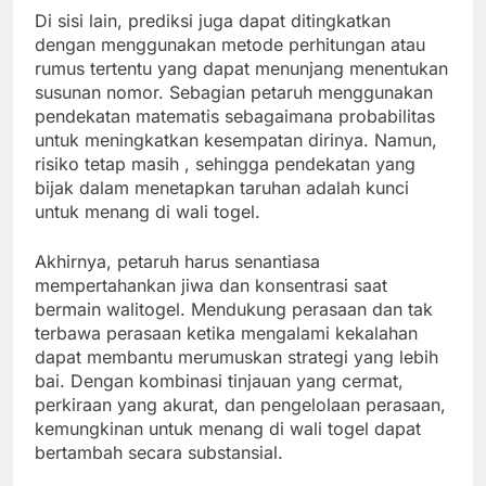
Di sisi lain, prediksi juga dapat ditingkatkan
dengan menggunakan metode perhitungan atau
rumus tertentu yang dapat menunjang menentukan
susunan nomor. Sebagian petaruh menggunakan
pendekatan matematis sebagaimana probabilitas
untuk meningkatkan kesempatan dirinya. Namun,
risiko tetap masih , sehingga pendekatan yang
bijak dalam menetapkan taruhan adalah kunci
untuk menang di wali togel.
Akhirnya, petaruh harus senantiasa
mempertahankan jiwa dan konsentrasi saat
bermain walitogel. Mendukung perasaan dan tak
terbawa perasaan ketika mengalami kekalahan
dapat membantu merumuskan strategi yang lebih
bai. Dengan kombinasi tinjauan yang cermat,
perkiraan yang akurat, dan pengelolaan perasaan,
kemungkinan untuk menang di wali togel dapat
bertambah secara substansial.