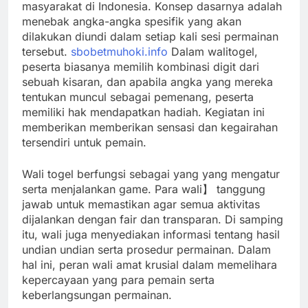
masyarakat di Indonesia. Konsep dasarnya adalah
menebak angka-angka spesifik yang akan
dilakukan diundi dalam setiap kali sesi permainan
tersebut.
sbobetmuhoki.info
Dalam walitogel,
peserta biasanya memilih kombinasi digit dari
sebuah kisaran, dan apabila angka yang mereka
tentukan muncul sebagai pemenang, peserta
memiliki hak mendapatkan hadiah. Kegiatan ini
memberikan memberikan sensasi dan kegairahan
tersendiri untuk pemain.
Wali togel berfungsi sebagai yang yang mengatur
serta menjalankan game. Para wali】 tanggung
jawab untuk memastikan agar semua aktivitas
dijalankan dengan fair dan transparan. Di samping
itu, wali juga menyediakan informasi tentang hasil
undian undian serta prosedur permainan. Dalam
hal ini, peran wali amat krusial dalam memelihara
kepercayaan yang para pemain serta
keberlangsungan permainan.