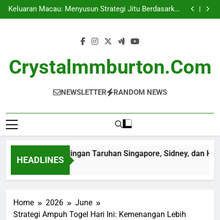
Mengungkap Perbandingan Taruhan Singapore,
Skip
Sidney, dan Hong Kong
Keluaran Macau: Menyusun Strategi Jitu Berdasarkan
to
Data Hasil
Mendapatkan Kesuksesan Dahsyat di Togel Online
Bersama Anggota 88
Togel Singapura vs Togel Hong Kong: Siapa yang
content
Lebih Menarik di Warga88?
Mengungkap Perbandingan Taruhan Singapore,
Sidney, dan Hong Kong
Keluaran Macau: Menyusun Strategi Jitu Berdasarkan
Data Hasil
Mendapatkan Kesuksesan Dahsyat di Togel Online
Crystalmmburton.com
Bersama Anggota 88
Togel Singapura vs Togel Hong Kong: Siapa yang
Lebih Menarik di Warga88?
NEWSLETTER
RANDOM NEWS
gungkap Perbandingan Taruhan Singapore, Sidney, dan Hong
HEADLINES
ys Ago
Home
2026
June
Strategi Ampuh Togel Hari Ini: Kemenangan Lebih