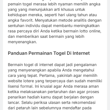
pemain togel merasa lebih nyaman memilih angka
yang yang menunjukkan arti khusus untuk
kehidupan mereka, seperti hari ulang tahun atau
angka favorit. Menyatukan metode analitis dengan
sentuhan individu dapat membantu meningkatkan
rasa percaya diri Anda ketika bermain lotto online,
dan memberikan saat bermain yang lebih
menyenangkan.
Panduan Permainan Togel Di Internet
Bermain togel di internet dapat jadi pengalaman
yang menyenangkan apabila Anda mengetahui
cara yang tepat. Pertama, yakinlah agar memilih
website lotere yang terpercaya dan sudah memiliki
lisensi formal. Ini krusial agar Anda merasa aman
ketika melaksanakan pertaruhan dan agar proses
penarikan hadiah kamu dapat berjalan dengan
lancar. Selalu periksa ulasan serta rekomendasi
dari petaruh lain sebelumnya mendaftar pada