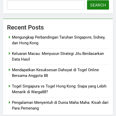
SEARCH
Recent Posts
Mengungkap Perbandingan Taruhan Singapore, Sidney,
dan Hong Kong
Keluaran Macau: Menyusun Strategi Jitu Berdasarkan
Data Hasil
Mendapatkan Kesuksesan Dahsyat di Togel Online
Bersama Anggota 88
Togel Singapura vs Togel Hong Kong: Siapa yang Lebih
Menarik di Warga88?
Pengalaman Menyentuh di Dunia Maha Maha: Kisah dari
Para Pemenang