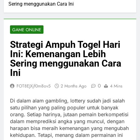
Sering menggunakan Cara Ini
GAME ONLINE
Strategi Ampuh Togel Hari
Ini: Kemenangan Lebih
Sering menggunakan Cara
Ini
0
FOT8EJXjf0m8ov5
2 Months Ago
4 Mins
Di dalam alam gambling, lottery sudah jadi salah
satu pilihan yang paling populer untuk banyak
orang. Setiap harinya, jutaan pemain berkompetisi
dalam memprediksi angka yang muncul, dengan
harapan bisa meraih kemenangan yang mengubah
kehidupan. Tetapi, menang dalam permainan ini