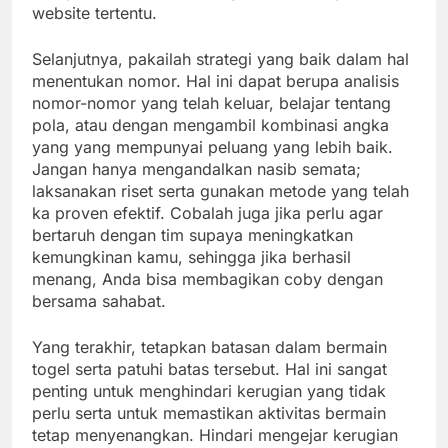
website tertentu.
Selanjutnya, pakailah strategi yang baik dalam hal
menentukan nomor. Hal ini dapat berupa analisis
nomor-nomor yang telah keluar, belajar tentang
pola, atau dengan mengambil kombinasi angka
yang yang mempunyai peluang yang lebih baik.
Jangan hanya mengandalkan nasib semata;
laksanakan riset serta gunakan metode yang telah
ka proven efektif. Cobalah juga jika perlu agar
bertaruh dengan tim supaya meningkatkan
kemungkinan kamu, sehingga jika berhasil
menang, Anda bisa membagikan coby dengan
bersama sahabat.
Yang terakhir, tetapkan batasan dalam bermain
togel serta patuhi batas tersebut. Hal ini sangat
penting untuk menghindari kerugian yang tidak
perlu serta untuk memastikan aktivitas bermain
tetap menyenangkan. Hindari mengejar kerugian