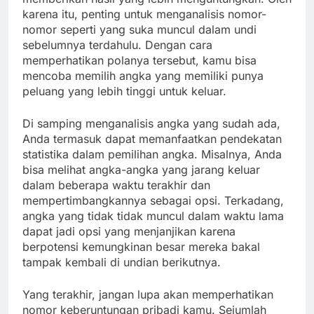
karena itu, penting untuk menganalisis nomor-
nomor seperti yang suka muncul dalam undi
sebelumnya terdahulu. Dengan cara
memperhatikan polanya tersebut, kamu bisa
mencoba memilih angka yang memiliki punya
peluang yang lebih tinggi untuk keluar.
Di samping menganalisis angka yang sudah ada,
Anda termasuk dapat memanfaatkan pendekatan
statistika dalam pemilihan angka. Misalnya, Anda
bisa melihat angka-angka yang jarang keluar
dalam beberapa waktu terakhir dan
mempertimbangkannya sebagai opsi. Terkadang,
angka yang tidak tidak muncul dalam waktu lama
dapat jadi opsi yang menjanjikan karena
berpotensi kemungkinan besar mereka bakal
tampak kembali di undian berikutnya.
Yang terakhir, jangan lupa akan memperhatikan
nomor keberuntungan pribadi kamu. Sejumlah