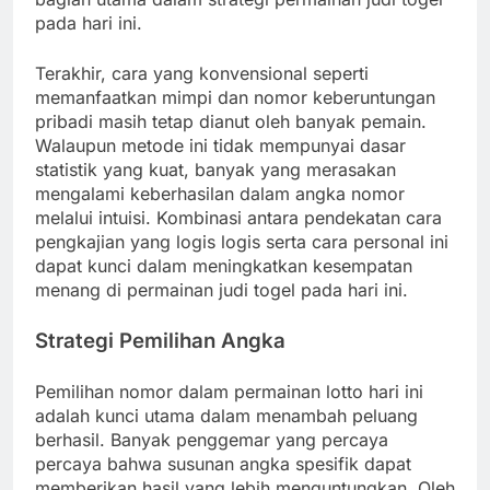
pada hari ini.
Terakhir, cara yang konvensional seperti
memanfaatkan mimpi dan nomor keberuntungan
pribadi masih tetap dianut oleh banyak pemain.
Walaupun metode ini tidak mempunyai dasar
statistik yang kuat, banyak yang merasakan
mengalami keberhasilan dalam angka nomor
melalui intuisi. Kombinasi antara pendekatan cara
pengkajian yang logis logis serta cara personal ini
dapat kunci dalam meningkatkan kesempatan
menang di permainan judi togel pada hari ini.
Strategi Pemilihan Angka
Pemilihan nomor dalam permainan lotto hari ini
adalah kunci utama dalam menambah peluang
berhasil. Banyak penggemar yang percaya
percaya bahwa susunan angka spesifik dapat
memberikan hasil yang lebih menguntungkan. Oleh