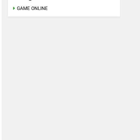
GAME ONLINE