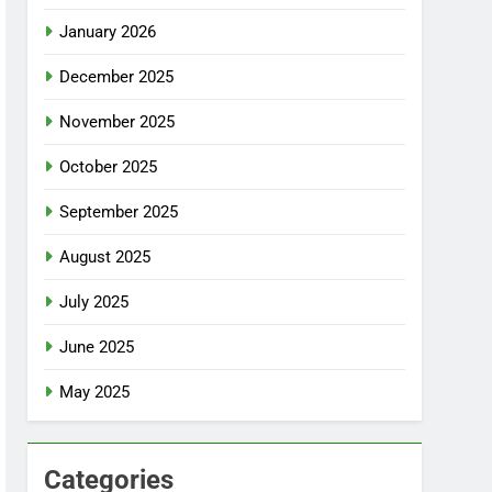
January 2026
December 2025
November 2025
October 2025
September 2025
August 2025
July 2025
June 2025
May 2025
Categories