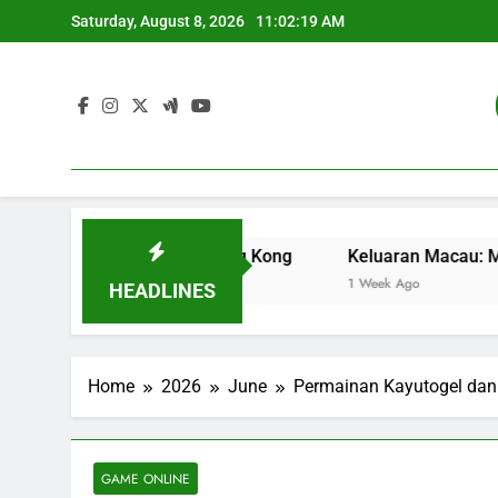
Skip
Saturday, August 8, 2026
11:02:20 AM
to
content
re, Sidney, dan Hong Kong
Keluaran Macau: Menyusun S
1 Week Ago
HEADLINES
Home
2026
June
Permainan Kayutogel dan 
GAME ONLINE