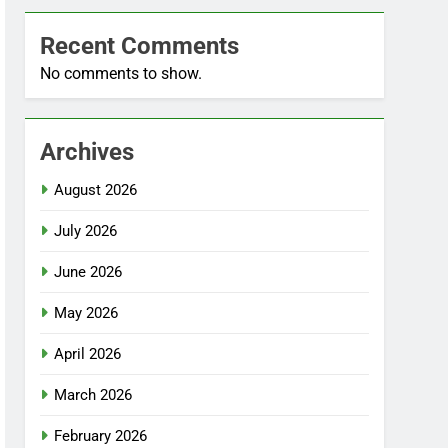
Recent Comments
No comments to show.
Archives
August 2026
July 2026
June 2026
May 2026
April 2026
March 2026
February 2026