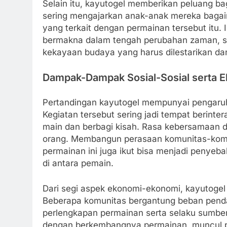
Selain itu, kayutogel memberikan peluang bag
sering mengajarkan anak-anak mereka bagai
yang terkait dengan permainan tersebut itu. 
bermakna dalam tengah perubahan zaman, se
kekayaan budaya yang harus dilestarikan da
Dampak-Dampak Sosial-Sosial serta 
Pertandingan kayutogel mempunyai pengaruh
Kegiatan tersebut sering jadi tempat berinte
main dan berbagi kisah. Rasa kebersamaan di
orang. Membangun perasaan komunitas-komunita
permainan ini juga ikut bisa menjadi penyeba
di antara pemain.
Dari segi aspek ekonomi-ekonomi, kayutoge
Beberapa komunitas bergantung beban pendapa
perlengkapan permainan serta selaku sumber
dengan berkembangnya permainan, muncul p