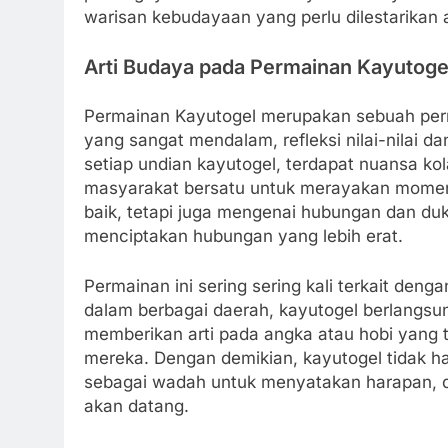
warisan kebudayaan yang perlu dilestarikan 
Arti Budaya pada Permainan Kayutoge
Permainan Kayutogel merupakan sebuah perm
yang sangat mendalam, refleksi nilai-nilai 
setiap undian kayutogel, terdapat nuansa k
masyarakat bersatu untuk merayakan momen 
baik, tetapi juga mengenai hubungan dan duk
menciptakan hubungan yang lebih erat.
Permainan ini sering sering kali terkait denga
dalam berbagai daerah, kayutogel berlangsun
memberikan arti pada angka atau hobi yang te
mereka. Dengan demikian, kayutogel tidak h
sebagai wadah untuk menyatakan harapan, 
akan datang.