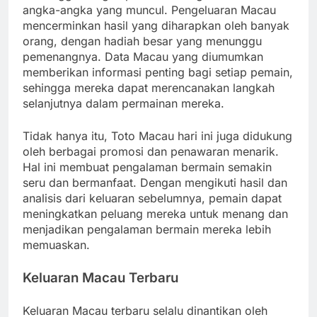
angka-angka yang muncul. Pengeluaran Macau
mencerminkan hasil yang diharapkan oleh banyak
orang, dengan hadiah besar yang menunggu
pemenangnya. Data Macau yang diumumkan
memberikan informasi penting bagi setiap pemain,
sehingga mereka dapat merencanakan langkah
selanjutnya dalam permainan mereka.
Tidak hanya itu, Toto Macau hari ini juga didukung
oleh berbagai promosi dan penawaran menarik.
Hal ini membuat pengalaman bermain semakin
seru dan bermanfaat. Dengan mengikuti hasil dan
analisis dari keluaran sebelumnya, pemain dapat
meningkatkan peluang mereka untuk menang dan
menjadikan pengalaman bermain mereka lebih
memuaskan.
Keluaran Macau Terbaru
Keluaran Macau terbaru selalu dinantikan oleh