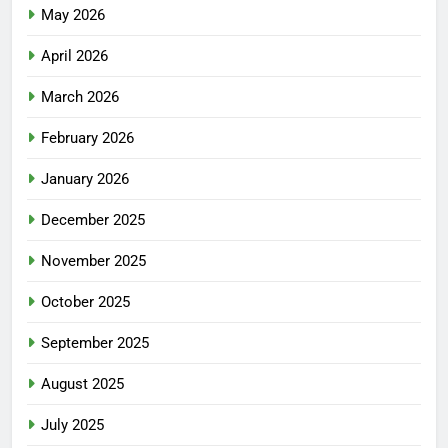
May 2026
April 2026
March 2026
February 2026
January 2026
December 2025
November 2025
October 2025
September 2025
August 2025
July 2025