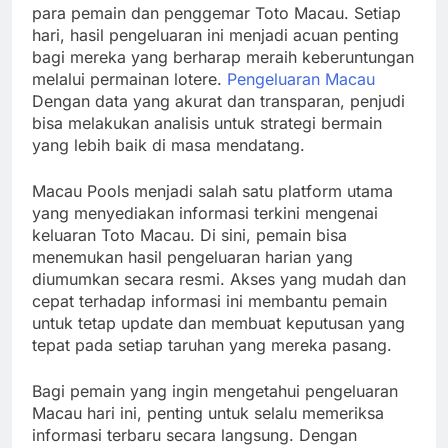
para pemain dan penggemar Toto Macau. Setiap
hari, hasil pengeluaran ini menjadi acuan penting
bagi mereka yang berharap meraih keberuntungan
melalui permainan lotere.
Pengeluaran Macau
Dengan data yang akurat dan transparan, penjudi
bisa melakukan analisis untuk strategi bermain
yang lebih baik di masa mendatang.
Macau Pools menjadi salah satu platform utama
yang menyediakan informasi terkini mengenai
keluaran Toto Macau. Di sini, pemain bisa
menemukan hasil pengeluaran harian yang
diumumkan secara resmi. Akses yang mudah dan
cepat terhadap informasi ini membantu pemain
untuk tetap update dan membuat keputusan yang
tepat pada setiap taruhan yang mereka pasang.
Bagi pemain yang ingin mengetahui pengeluaran
Macau hari ini, penting untuk selalu memeriksa
informasi terbaru secara langsung. Dengan