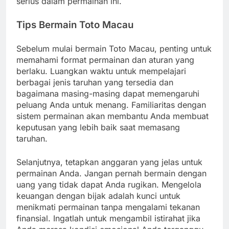
serius dalam permainan ini.
Tips Bermain Toto Macau
Sebelum mulai bermain Toto Macau, penting untuk
memahami format permainan dan aturan yang
berlaku. Luangkan waktu untuk mempelajari
berbagai jenis taruhan yang tersedia dan
bagaimana masing-masing dapat memengaruhi
peluang Anda untuk menang. Familiaritas dengan
sistem permainan akan membantu Anda membuat
keputusan yang lebih baik saat memasang
taruhan.
Selanjutnya, tetapkan anggaran yang jelas untuk
permainan Anda. Jangan pernah bermain dengan
uang yang tidak dapat Anda rugikan. Mengelola
keuangan dengan bijak adalah kunci untuk
menikmati permainan tanpa mengalami tekanan
finansial. Ingatlah untuk mengambil istirahat jika