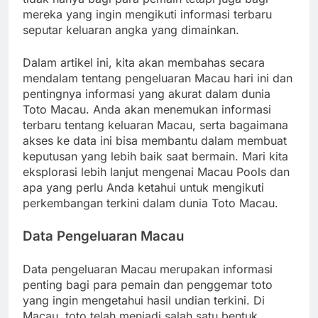
mereka yang ingin mengikuti informasi terbaru
seputar keluaran angka yang dimainkan.
Dalam artikel ini, kita akan membahas secara
mendalam tentang pengeluaran Macau hari ini dan
pentingnya informasi yang akurat dalam dunia
Toto Macau. Anda akan menemukan informasi
terbaru tentang keluaran Macau, serta bagaimana
akses ke data ini bisa membantu dalam membuat
keputusan yang lebih baik saat bermain. Mari kita
eksplorasi lebih lanjut mengenai Macau Pools dan
apa yang perlu Anda ketahui untuk mengikuti
perkembangan terkini dalam dunia Toto Macau.
Data Pengeluaran Macau
Data pengeluaran Macau merupakan informasi
penting bagi para pemain dan penggemar toto
yang ingin mengetahui hasil undian terkini. Di
Macau, toto telah menjadi salah satu bentuk