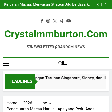
Mengungkap Perbandingan Taruhan Singapore,
Skip
Sidney, dan Hong Kong
Keluaran Macau: Menyusun Strategi Jitu Berdasarkan
to
Data Hasil
Mendapatkan Kesuksesan Dahsyat di Togel Online
Bersama Anggota 88
Togel Singapura vs Togel Hong Kong: Siapa yang
content
Lebih Menarik di Warga88?
Mengungkap Perbandingan Taruhan Singapore,
Sidney, dan Hong Kong
Keluaran Macau: Menyusun Strategi Jitu Berdasarkan
Data Hasil
Mendapatkan Kesuksesan Dahsyat di Togel Online
Crystalmmburton.com
Bersama Anggota 88
Togel Singapura vs Togel Hong Kong: Siapa yang
Lebih Menarik di Warga88?
NEWSLETTER
RANDOM NEWS
ungkap Perbandingan Taruhan Singapore, Sidney, dan Hong 
HEADLINES
 Ago
Home
2026
June
Pengeluaran Macau Hari Ini: Apa yang Perlu Anda