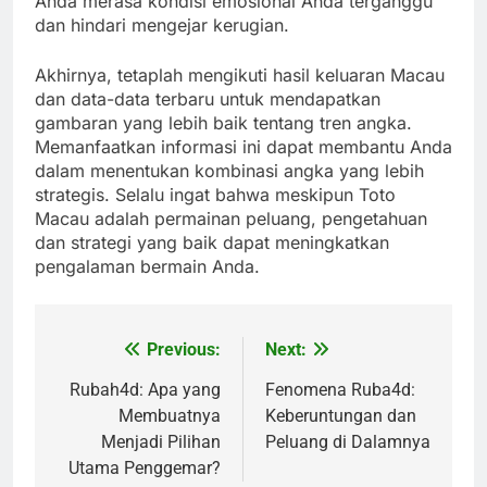
Anda merasa kondisi emosional Anda terganggu
dan hindari mengejar kerugian.
Akhirnya, tetaplah mengikuti hasil keluaran Macau
dan data-data terbaru untuk mendapatkan
gambaran yang lebih baik tentang tren angka.
Memanfaatkan informasi ini dapat membantu Anda
dalam menentukan kombinasi angka yang lebih
strategis. Selalu ingat bahwa meskipun Toto
Macau adalah permainan peluang, pengetahuan
dan strategi yang baik dapat meningkatkan
pengalaman bermain Anda.
Previous:
Next:
Post
navigation
Rubah4d: Apa yang
Fenomena Ruba4d:
Membuatnya
Keberuntungan dan
Menjadi Pilihan
Peluang di Dalamnya
Utama Penggemar?